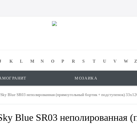
J
K
L
M
N
O
P
R
S
T
U
V
W
Z
АМОГРАНИТ
МОЗАИКА
 Sky Blue SR03 неполированная (прямоугольный бортик + подступенок) 33x12
Sky Blue SR03 неполированная (