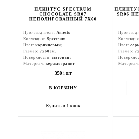
ПЛИНТУС SPECTRUM
ПЛИНТУС
CHOCOLATE SR07
SR06 Н
НЕПОЛИРОВАННЫЙ 7X60
Производитель:
Ametis
Производ
Коллекция:
Spectrum
Коллекци
Цвет:
коричневый;
Цвет:
сер
Размер:
7x60см.
Размер:
7
Поверхность:
матовая;
Поверхно
Материал:
керамогранит
Материал
350
i
шт
В КОРЗИНУ
Купить в 1 клик