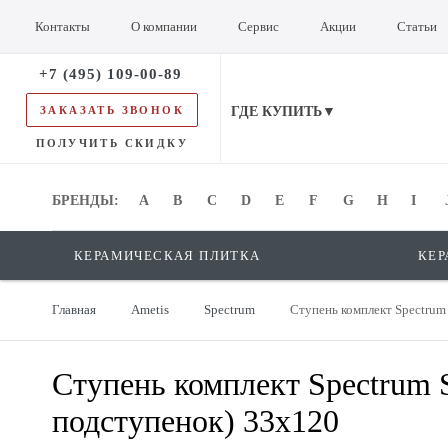
Контакты
О компании
Сервис
Акции
Статьи
+7 (495) 109-00-89
ЗАКАЗАТЬ ЗВОНОК
ГДЕ КУПИТЬ▼
ПОЛУЧИТЬ СКИДКУ
БРЕНДЫ:
БРЕНДЫ:
A
B
C
D
E
F
G
H
I
КЕРАМИЧЕСКАЯ ПЛИТКА
КЕР
Главная
Ametis
Spectrum
Ступень комплект Spectrum
Ступень комплект Spectrum 
подступенок) 33x120