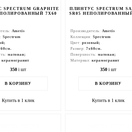
 SPECTRUM GRAPHITE
ПЛИНТУС SPECTRUM S
ЕПОЛИРОВАННЫЙ 7X60
SR05 НЕПОЛИРОВАННЫЙ
итель:
Ametis
Производитель:
Ametis
я:
Spectrum
Коллекция:
Spectrum
ый;
Цвет:
розовый;
x60см.
Размер:
7x60см.
сть:
матовая;
Поверхность:
матовая;
:
керамогранит
Материал:
керамогранит
350
i
шт
350
i
шт
В КОРЗИНУ
В КОРЗИНУ
Купить в 1 клик
Купить в 1 клик