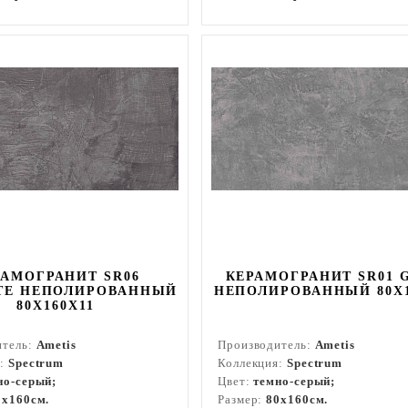
РАМОГРАНИТ SR06
КЕРАМОГРАНИТ SR01 
TE НЕПОЛИРОВАННЫЙ
НЕПОЛИРОВАННЫЙ 80X1
80X160Х11
итель:
Ametis
Производитель:
Ametis
я:
Spectrum
Коллекция:
Spectrum
но-серый;
Цвет:
темно-серый;
0x160см.
Размер:
80x160см.