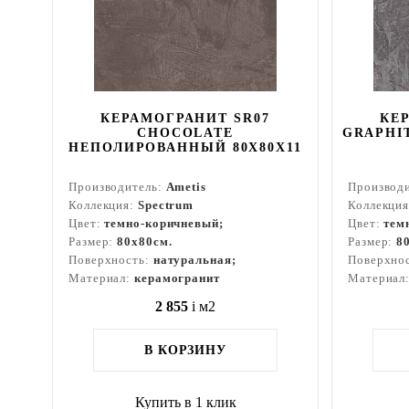
КЕРАМОГРАНИТ SR07
КЕ
CHOCOLATE
GRAPHI
НЕПОЛИРОВАННЫЙ 80X80Х11
Производитель:
Ametis
Производ
Коллекция:
Spectrum
Коллекци
Цвет:
темно-коричневый;
Цвет:
тем
Размер:
80x80см.
Размер:
8
Поверхность:
натуральная;
Поверхно
Материал:
керамогранит
Материал
2 855
i
м2
В КОРЗИНУ
Купить в 1 клик