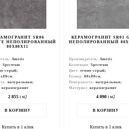
РАМОГРАНИТ SR06
КЕРАМОГРАНИТ SR01 
TE НЕПОЛИРОВАННЫЙ
НЕПОЛИРОВАННЫЙ 80X
80X80Х11
итель:
Ametis
Производитель:
Ametis
я:
Spectrum
Коллекция:
Spectrum
но-серый;
Цвет:
темно-серый;
0x80см.
Размер:
80x80см.
сть:
натуральная;
Поверхность:
натуральная;
:
керамогранит
Материал:
керамогранит
2 855
i
м2
4 090
i
м2
В КОРЗИНУ
В КОРЗИНУ
Купить в 1 клик
Купить в 1 клик