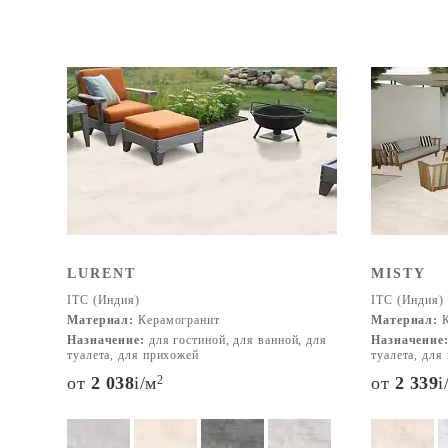
LURENT
MISTY
ITC (Индия)
ITC (Индия)
Материал:
Керамогранит
Материал:
К
Назначение:
для гостиной, для ванной, для
Назначение
туалета, для прихожей
туалета, для
от
2 038
i
/м
2
от
2 339
i