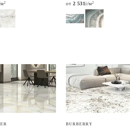
/м
2
от
2 531
i
/м
2
TER
BURBERRY