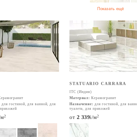
Показать ещё
STATUARIO CARRARA
ITC (Индия)
ерамогранит
Материал:
Керамогранит
:
для гостиной, для ванной, для
Назначение:
для гостиной, для ванн
 прихожей
туалета, для прихожей
/м
2
от
2 339
i
/м
2