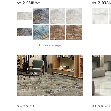
от
2 038
i
/м
2
от
2 038
i
Показать ещё
AGYARO
ALABAS