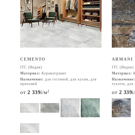
CEMENTO
ARMANI
ITC (Индия)
ITC (Индия)
Материал:
Керамогранит
Материал:
К
Назначение:
для гостиной, для кухни, для
Назначение
прихожей
туалета, для
от
2 339
i
/м
2
от
2 339
i