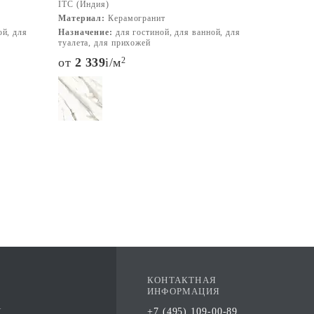
ITC (Индия)
Материал:
Керамогранит
ой, для
Назначение:
для гостиной, для ванной, для
туалета, для прихожей
от
2 339
i
/м
2
КОНТАКТНАЯ
ИНФОРМАЦИЯ
А
+7 (495) 109-00-89