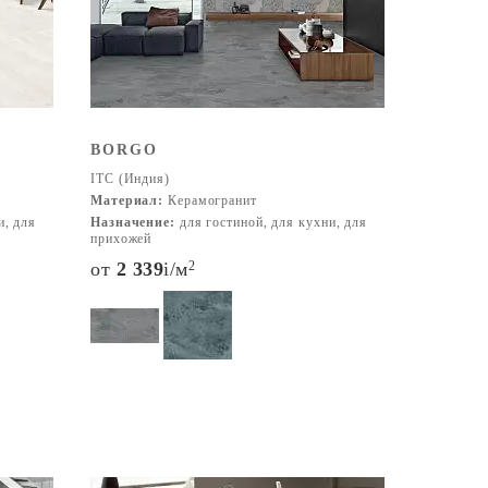
BORGO
ITC (Индия)
Материал:
Керамогранит
и, для
Назначение:
для гостиной, для кухни, для
прихожей
от
2 339
i
/м
2