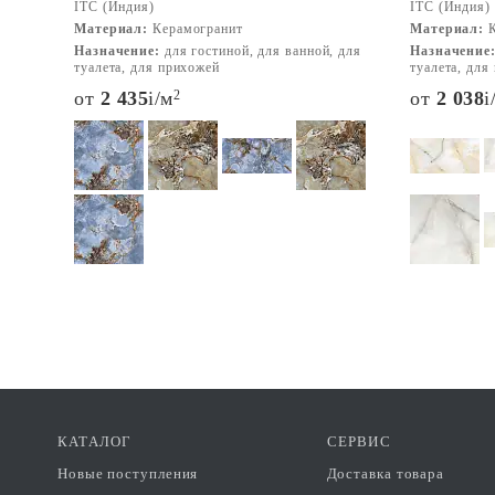
ITC (Индия)
ITC (Индия)
Материал:
Керамогранит
Материал:
К
Назначение:
для гостиной, для ванной, для
Назначение
туалета, для прихожей
туалета, для
от
2 435
i
/м
2
от
2 038
i
КАТАЛОГ
СЕРВИС
Новые поступления
Доставка товара