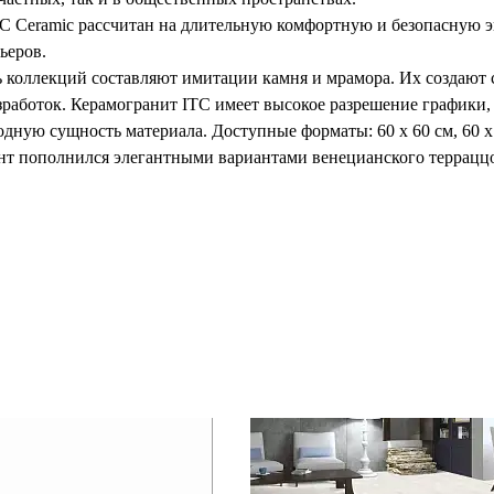
TC Ceramic рассчитан на длительную комфортную и безопасную э
ьеров.
ь коллекций составляют имитации камня и мрамора. Их создают
аботок. Керамогранит ITC имеет высокое разрешение графики, 
дную сущность материала. Доступные форматы: 60 х 60 см, 60 х 12
нт пополнился элегантными вариантами венецианского терраццо
онь, гостиных и спален.
вости к температурным перепадам, морозу и ультрафиолету неко
ия фабрики ITC Ceramic прошла проверку в лабораториях и соот