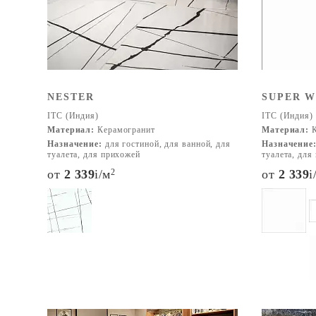
NESTER
SUPER W
ITC (Индия)
ITC (Индия)
Материал:
Керамогранит
Материал:
К
Назначение:
для гостиной, для ванной, для
Назначение
туалета, для прихожей
туалета, для
от
2 339
i
/м
2
от
2 339
i