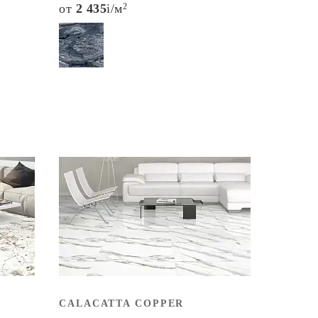
от
2 435
i
/м
2
CALACATTA COPPER