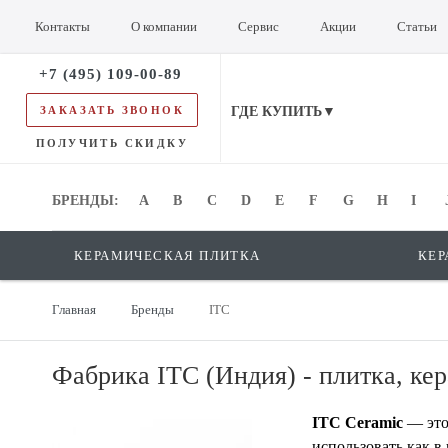
Контакты
О компании
Сервис
Акции
Статьи
+7 (495) 109-00-89
ЗАКАЗАТЬ ЗВОНОК
ГДЕ КУПИТЬ▼
ПОЛУЧИТЬ СКИДКУ
БРЕНДЫ:
БРЕНДЫ:
A
B
C
D
E
F
G
H
I
КЕРАМИЧЕСКАЯ ПЛИТКА
КЕР
Главная
Бренды
ITC
Фабрика ITC (Индия) - плитка, кер
ITC Ceramic
— это
использовать как в