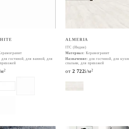
HITE
ALMERIA
ITC (Индия)
ерамогранит
Материал:
Керамогранит
:
для гостиной, для ванной, для
Назначение:
для гостиной, для кухн
 прихожей
спальни, для прихожей
/м
2
от
2 722
i
/м
2