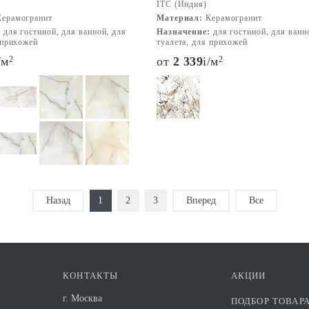
ITC (Индия)
ерамогранит
Материал:
Керамогранит
:
для гостиной, для ванной, для
Назначение:
для гостиной, для ванн
 прихожей
туалета, для прихожей
/м
2
от
2 339
i
/м
2
Назад
1
2
3
Вперед
Все
КОНТАКТЫ
АКЦИИ
г. Москва
ПОДБОР ТОВАР