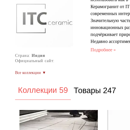
Керамогранит от I
современных интер
Значительную част
инновационных разр
подчёркивает приро
Недавно ассортиме
ванных комнат, кух
Благодаря устойчи
Страна:
Индия
Официальный сайт:
помещения. Продукц
прослужит долго.
Коллекции 59
Товары 247