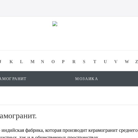
J
K
L
M
N
O
P
R
S
T
U
V
W
Z
АМОГРАНИТ
МОЗАИКА
амогранит.
 индийская фабрика, которая производит керамогранит среднег
 частных, так и в общественных пространствах.