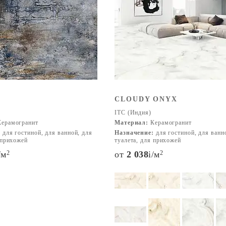
CLOUDY ONYX
ITC (Индия)
ерамогранит
Материал:
Керамогранит
:
для гостиной, для ванной, для
Назначение:
для гостиной, для ванн
 прихожей
туалета, для прихожей
/м
2
от
2 038
i
/м
2