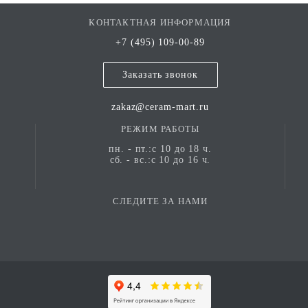
отделки — матовой, глянцевой, сатинированной или с
КОНТАКТНАЯ ИНФОРМАЦИЯ
выразительным структурным эффектом, что позволяет
создать индивидуальное пространство в любом стиле.
+7 (495) 109-00-89
Мы постоянно расширяем нашу палитру цветов и
форматов, чтобы вы всегда могли подобрать
Заказать звонок
оптимальное решение для своих проектов.
zakaz@ceram-mart.ru
РЕЖИМ РАБОТЫ
пн. - пт.:с 10 до 18 ч.
сб. - вс.:с 10 до 16 ч.
СЛЕДИТЕ ЗА НАМИ