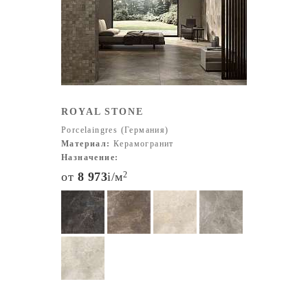
керамики премиум-класса.
Сегодня мы гордимся тем, что поставляем
керамогранит, отвечающую самым строгим стандартам
качества и современного дизайна, сочетая
функциональность, эстетику и заботу об окружающей
среде.
Размеры и цвета продукции Мы предлагаем широкий
ROYAL STONE
выбор фарфоровых плит стандартных и больших
Porcelaingres (Германия)
форматов. Размерная сетка включает в себя как
Материал:
Керамогранит
компактные образцы 10 × 15 см, так и крупные
Назначение:
форматы до 120 × 278 см. Благодаря этому наши
от
8 973
i
/м
2
керамические поверхности идеально подходят для
различных сфер применения — от частных интерьеров
до масштабных архитектурных проектов.
В ассортименте представлено более 50 уникальных
оттенков: от классических белых и серых до глубоких
антрацитовых, насыщенных терракотовых, элегантных
бежевых и выразительных цветных решений. Каждый
цвет может быть выполнен в нескольких вариантах