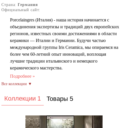
Страна:
Германия
Официальный сайт:
Porcelaingres (Италия) - наша история начинается с
объединения экспертизы и традиций двух европейских
регионов, известных своими достижениями в области
керамики — Италии и Германии. Будучи частью
международной группы Iris Ceramica, мы опираемся на
более чем 60-летний опыт инноваций, воплощая
лучшие традиции итальянского и немецкого
керамического мастерства.
Порцелаингрес с момента основания наша компания
неизменно стремится к совершенству, внедряя
передовые технологии и следуя принципам
устойчивого развития. Открытие завода в Фечау
Коллекции 1
Товары 5
позволило нам создать прочную производственную
базу в Германии, а расширение в Кастелларано
упрочило наши позиции на мировом рынке,
предоставив клиентам уникальные решения из