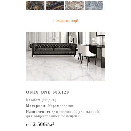
Показать ещё
ONIX ONE 60X120
Neodom (Индия)
Материал:
Керамогранит
Назначение:
для гостиной, для ванной,
для общественных помещений
от
2 500
i
/м
2