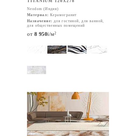
TITANIUM 120X278
Neodom (Индия)
Материал:
Керамогранит
Назначение:
для гостиной, для ванной,
для общественных помещений
от
8 950
i
/м
2