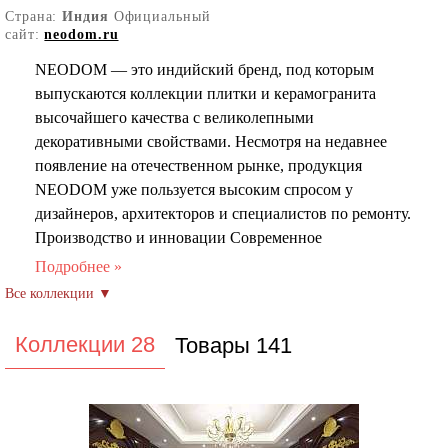
Страна:
Индия
Официальный
сайт:
neodom.ru
NEODOM — это индийский бренд, под которым
выпускаются коллекции плитки и керамогранита
высочайшего качества с великолепными
декоративными свойствами. Несмотря на недавнее
появление на отечественном рынке, продукция
NEODOM уже пользуется высоким спросом у
дизайнеров, архитекторов и специалистов по ремонту.
Производство и инновации Современное
производство, оснащённое новейшими станками.
Привлечение лучших специалистов керамической
отрасли. Применение инновационных разработок,
включая цифровую технологию печати. Имитация
Коллекции 28
Товары 141
природных материалов с идеальной детализацией
вплоть до мельчайших нюансов.
Дизайн и тренды НЭОДОМ уделяет большое внимание
актуальным тенденциям в дизайне интерьера и