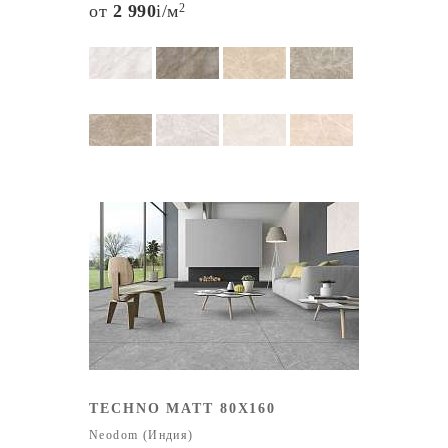
от
2 990
i
/м
2
TECHNO MATT 80X160
Neodom (Индия)