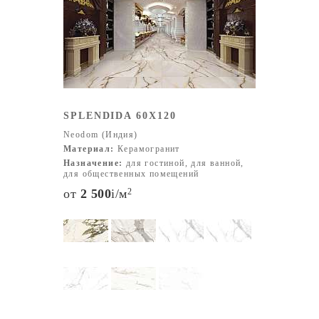
потребностям своих клиентов. В первую очередь это
проявляется в производстве крупных форматов
керамогранита, позволяющих добиться эффекта
монолитности и целостности отделки.
Крупные форматы Один из флагманских продуктов —
керамогранит NEODOM размером 120×280 см с ярко
выраженной текстурой мрамора разных сортов. На
SPLENDIDA 60X120
выбор — более десяти вариантов интерпретаций
Neodom (Индия)
благородного мрамора, каждый из которых является
Материал:
Керамогранит
мини-шедевром.
Назначение:
для гостиной, для ванной,
Размеры керамогранита NEODOM 60×60 см 60×120 см
для общественных помещений
80×80 см 100×100 см 120×120 см 120×240 см 120×280
от
2 500
i
/м
2
см (крупноформатный мрамор) Мозаика и
индивидуальные размеры под заказ
Цвета и текстуры Белый, серый, бежевый, чёрный,
коричневый, графитовый Имитации мрамора, бетона,
дерева, натурального камня Более 10 уникальных
вариантов мраморной текстуры
Варианты поверхностей Матовые Глянцевые