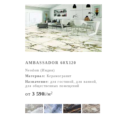
Полированные Структурированные (3D-эффекты)
Декоративные (с рисунками и узорами)
Контроль качества и безопасность Вся продукция
NEODOM проходит проверку в специализированных
лабораториях для исключения вредных примесей и
брака. Плитка относится к экологически чистым
материалам и рекомендована для использования в
жилых, общественных и коммерческих зонах.
AMBASSADOR 60X120
Neodom (Индия)
Материал:
Керамогранит
Назначение:
для гостиной, для ванной,
для общественных помещений
от
3 590
i
/м
2