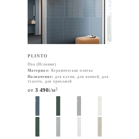
ванных комнатах, кухнях, гостиных и других
помещениях. Особое внимание привлекает имитация
техники "терраццо", которая востребована в
современном дизайне.
Производство Dna Tiles основано на использовании
высококачественного сырья, инновационных
технологий и нестандартных подходов к дизайну. Вся
PLINTO
продукция проходит строгие проверки на качество и
Dna (Испания)
экологическую безопасность, что делает её
Материал:
Керамическая плитка
долговечной, прочной и эстетически привлекательной.
Назначение:
для кухни, для ванной, для
туалета, для прихожей
от
3 490
i
/м
2