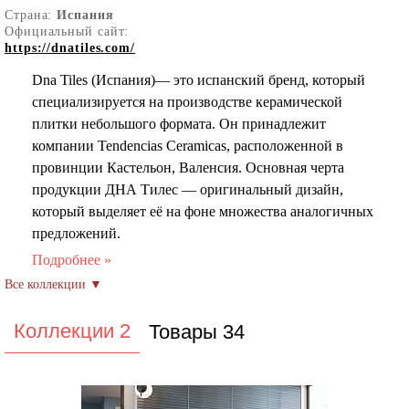
Страна:
Испания
Официальный сайт:
https://dnatiles.com/
Dna Tiles (Испания)— это испанский бренд, который
специализируется на производстве керамической
плитки небольшого формата. Он принадлежит
компании Tendencias Ceramicas, расположенной в
провинции Кастельон, Валенсия. Основная черта
продукции ДНА Тилес — оригинальный дизайн,
который выделяет её на фоне множества аналогичных
предложений.
Плитка этого бренда отличается уникальными
визуальными эффектами, такими как градиенты цветов,
размытость оттенков, неровные края и необычные
вкрапления, что делает её идеальной для создания
Коллекции 2
Товары 34
стильных интерьеров и экстерьеров. Среди
ассортимента можно найти изделия с винтажным
стилем, а также плитку в форме миниатюрных
гексагонов, которая популярна для отделки полов в