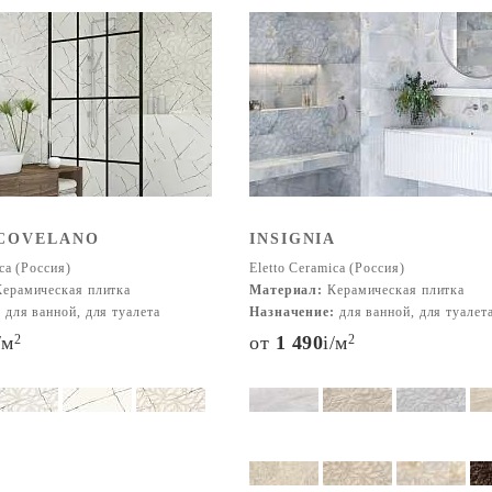
 COVELANO
INSIGNIA
ca (Россия)
Eletto Ceramica (Россия)
ерамическая плитка
Материал:
Керамическая плитка
:
для ванной, для туалета
Назначение:
для ванной, для туалет
/м
2
от
1 490
i
/м
2