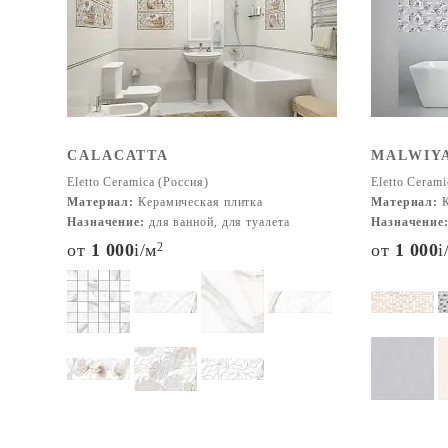
CALACATTA
MALWIY
Eletto Ceramica (Россия)
Eletto Cerami
Материал:
Керамическая плитка
Материал:
К
Назначение:
для ванной, для туалета
Назначение
от
1 000
i
/м
2
от
1 000
i