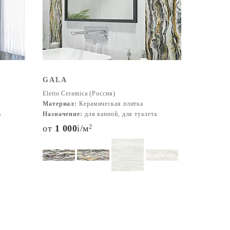
GALA
Eletto Ceramica (Россия)
Материал:
Керамическая плитка
а
Назначение:
для ванной, для туалета
от
1 000
i
/м
2