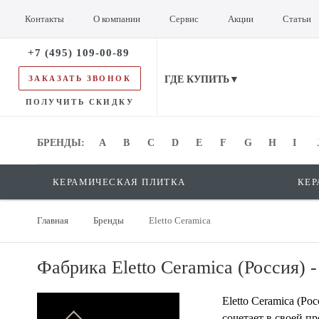
Контакты
О компании
Сервис
Акции
Статьи
+7 (495) 109-00-89
ЗАКАЗАТЬ ЗВОНОК
ГДЕ КУПИТЬ▼
ПОЛУЧИТЬ СКИДКУ
БРЕНДЫ:
БРЕНДЫ:
A
B
C
D
E
F
G
H
I
КЕРАМИЧЕСКАЯ ПЛИТКА
КЕР
Главная
Бренды
Eletto Ceramica
Фабрика Eletto Ceramica (Россия) -
Eletto Ceramica (Р
сочетает в своей п