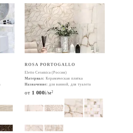
ROSA PORTOGALLO
Eletto Ceramica (Россия)
Материал:
Керамическая плитка
а
Назначение:
для ванной, для туалета
от
1 000
i
/м
2