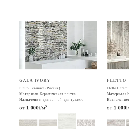
GALA IVORY
FLETTO
Eletto Ceramica (Россия)
Eletto Cerami
Материал:
Керамическая плитка
Материал:
К
Назначение:
для ванной, для туалета
Назначение
от
1 000
i
/м
2
от
1 000
i