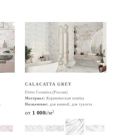
CALACATTA GREY
Eletto Ceramica (Россия)
Материал:
Керамическая плитка
а
Назначение:
для ванной, для туалета
от
1 000
i
/м
2