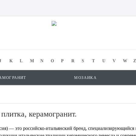
J
K
L
M
N
O
P
R
S
T
U
V
W
Z
АМОГРАНИТ
МОЗАИКА
 плитка, керамогранит.
оссия) — это российско-итальянский бренд, специализирующийся
родукции итальянские традиции керамического ремесла и совре