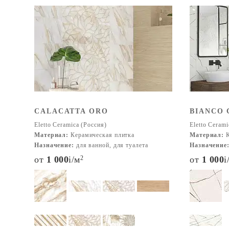
CALACATTA ORO
BIANCO
Eletto Ceramica (Россия)
Eletto Cerami
Материал:
Керамическая плитка
Материал:
К
Назначение:
для ванной, для туалета
Назначение
от
1 000
i
/м
2
от
1 000
i