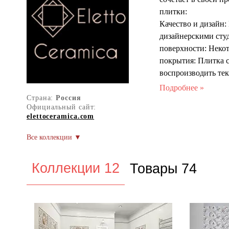
плитки:
Качество и дизайн
дизайнерскими сту
поверхности: Неко
покрытия: Плитка 
воспроизводить тек
декорирования: Фон
Керамика предлага
Страна:
Россия
Официальный сайт:
интерьеров.
elettoceramica.com
Размеры плитки: Кл
Мозаика и мелкие д
разнообразием цве
Нейтральные тона:
Коллекции 12
Товары 74
Яркие акценты: син
разнообразию разме
интерьеров.