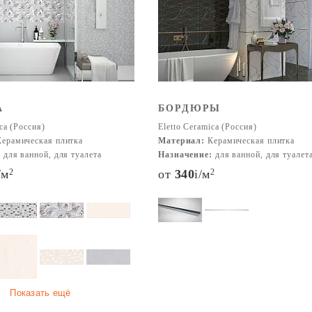
A
БОРДЮРЫ
ca (Россия)
Eletto Ceramica (Россия)
ерамическая плитка
Материал:
Керамическая плитка
:
для ванной, для туалета
Назначение:
для ванной, для туалет
/м
2
от
340
i
/м
2
Показать ещё