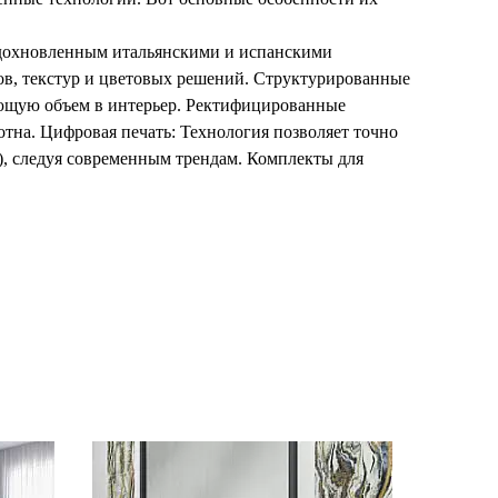
 вдохновленным итальянскими и испанскими
ов, текстур и цветовых решений. Структурированные
ющую объем в интерьер. Ректифицированные
тна. Цифровая печать: Технология позволяет точно
), следуя современным трендам. Комплекты для
дизайнерские возможности. Таким образом, Элето
 решения, подходящие для создания уникальных
рупные форматы: 40x80 см, 60x60 см, 60x120 см.
 Цветовые решения: Плитка Eletto Ceramica отличается
 оттенки:
евый, песочный, графитовый, оттенки древесины.
 мрамор, дерево, камень, бетон. Благодаря такому
лассических, современных и минималистичных