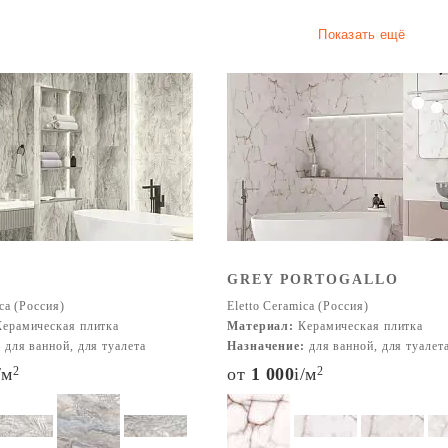
Показать ещё
GREY PORTOGALLO
ca (Россия)
Eletto Ceramica (Россия)
ерамическая плитка
Материал:
Керамическая плитка
:
для ванной, для туалета
Назначение:
для ванной, для туалет
/м
2
от
1 000
i
/м
2