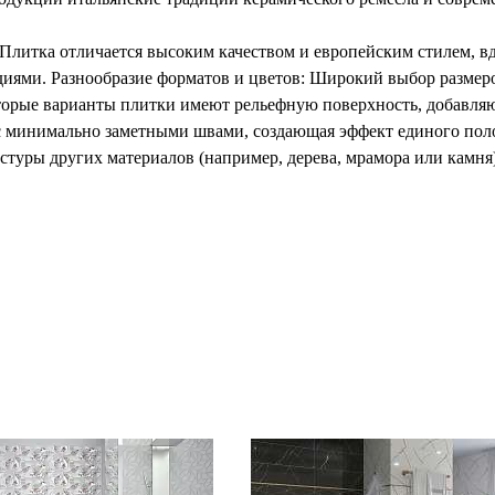
: Плитка отличается высоким качеством и европейским стилем,
диями. Разнообразие форматов и цветов: Широкий выбор размер
торые варианты плитки имеют рельефную поверхность, добавля
с минимально заметными швами, создающая эффект единого поло
стуры других материалов (например, дерева, мрамора или камня
овая плитка дополняется вставками и фризами, что расширяет 
ет эстетически привлекательные и технологически продвинутые
ассические форматы: 20x60 см, 20x80 см, 30x60 см. Средние и к
екоративные элементы: 10x10 см, 5x5 см (для вставок и фризов).
товой палитры, включающей как нейтральные, так и насыщенные
 белый, бежевый, серый, кремовый. Природные оттенки: коричн
ий, изумрудный, бордовый, терракотовый. Имитация материалов:
ров и цветов, плитка Eletto Ceramica подходит для создания к