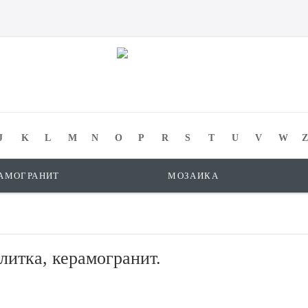
J
K
L
M
N
O
P
R
S
T
U
V
W
Z
АМОГРАНИТ
МОЗАИКА
плитка, керамогранит.