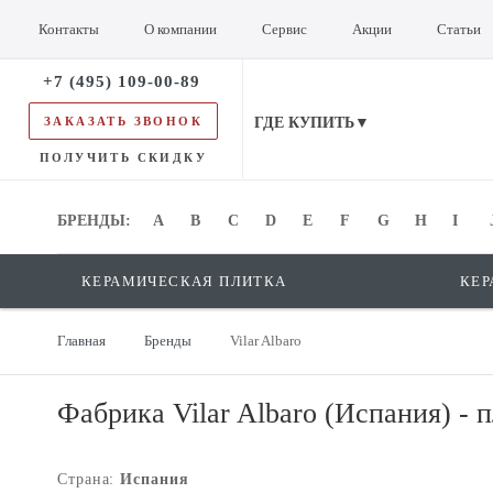
Контакты
О компании
Сервис
Акции
Статьи
+7 (495) 109-00-89
ЗАКАЗАТЬ ЗВОНОК
ГДЕ КУПИТЬ▼
ПОЛУЧИТЬ СКИДКУ
БРЕНДЫ:
БРЕНДЫ:
A
B
C
D
E
F
G
H
I
КЕРАМИЧЕСКАЯ ПЛИТКА
КЕР
Главная
Бренды
Vilar Albaro
Фабрика Vilar Albaro (Испания) - 
Страна:
Испания