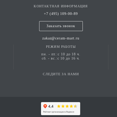
сдержанные, так и яркие дизайнерские проекты.
КОНТАКТНАЯ ИНФОРМАЦИЯ
Взгляд в будущее Сегодня Undefasa продолжает
+7 (495) 109-00-89
развиваться, внедряет экологичные технологии и
стремится к созданию продукции, которая сочетает
Заказать звонок
эстетику, прочность и заботу об окружающей среде.
Компания придерживается принципов устойчивого
zakaz@ceram-mart.ru
развития, подтверждённых международными
сертификатами, и остаётся верна своему девизу — быть
РЕЖИМ РАБОТЫ
всегда рядом с клиентом и предлагать лучшие решения
пн. - пт.:с 10 до 18 ч.
для современных пространств.
сб. - вс.:с 10 до 16 ч.
СЛЕДИТЕ ЗА НАМИ