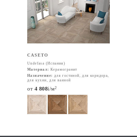
Размеры продукции Современный ассортимент
Undefasa включает керамическую плитку и
керамогранит различных форматов для стен и полов,
чтобы удовлетворять самые разные архитектурные и
дизайнерские задачи. Наиболее востребованные
размеры плитки:
20x20 см 30x60 см 45x45 см 60x60 см 60x120 см Также
CASETO
компания производит нестандартные и
Undefasa (Испания)
крупноформатные плиты для современных интерьеров.
Материал:
Керамогранит
Цветовая палитра Undefasa предлагает широкий выбор
Назначение:
для гостиной, для коридора,
цветовых решений — от классических белых и
для кухни, для ванной
бежевых оттенков до глубоких и насыщенных цветов:
от
4 808
i
/м
2
Белый, кремовый, бежевый Серый, антрацит, графит
Терракотовый, коричневый, карамельный Синий,
зелёный, бирюзовый Имитация натурального камня,
дерева и бетона Современные коллекции включают
матовые, глянцевые, текстурированные и декоративные
поверхности, что позволяет реализовать как