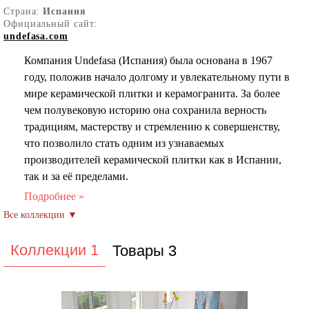
Страна:
Испания
Официальный сайт:
undefasa.com
Компания Undefasa (Испания) была основана в 1967
году, положив начало долгому и увлекательному пути в
мире керамической плитки и керамогранита. За более
чем полувековую историю она сохранила верность
традициям, мастерству и стремлению к совершенству,
что позволило стать одним из узнаваемых
производителей керамической плитки как в Испании,
так и за её пределами.
С самого начала компания делала ставку на качество, а с
годами – и на инновации. Ундефаса сочетает
ремесленные традиции с современными технологиями,
создавая продукцию, которая отвечает актуальным
Коллекции 1
Товары 3
тенденциям дизайна и ожиданиям требовательных
клиентов. Постоянное развитие, гибкость и стремление
к совершенству позволили компании выйти на
международные рынки и укрепить свои позиции.