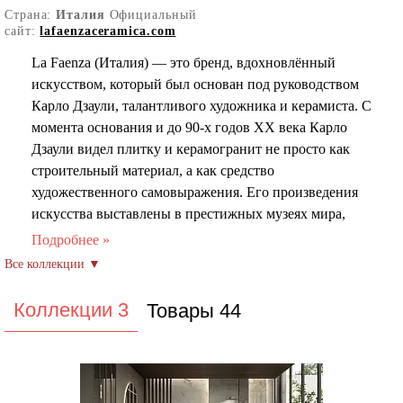
Страна:
Италия
Официальный
сайт:
lafaenzaceramica.com
La Faenza (Италия) — это бренд, вдохновлённый
искусством, который был основан под руководством
Карло Дзаули, талантливого художника и керамиста. С
момента основания и до 90-х годов XX века Карло
Дзаули видел плитку и керамогранит не просто как
строительный материал, а как средство
художественного самовыражения. Его произведения
искусства выставлены в престижных музеях мира,
таких как Victoria & Albert Museum в Лондоне. Это
стремление к совершенству, гармонии и эстетике стало
основой философии бренда, что отражается в каждой
коллекции плитки и керамогранита Ла Фаенза.
Коллекции 3
Товары 44
Коллекции La Faenza сочетают в себе красоту и
практичность. Дизайнеры и технологи компании
черпают вдохновение из природы и искусства, создавая
плитку и керамогранит, которая радует глаз и обладает