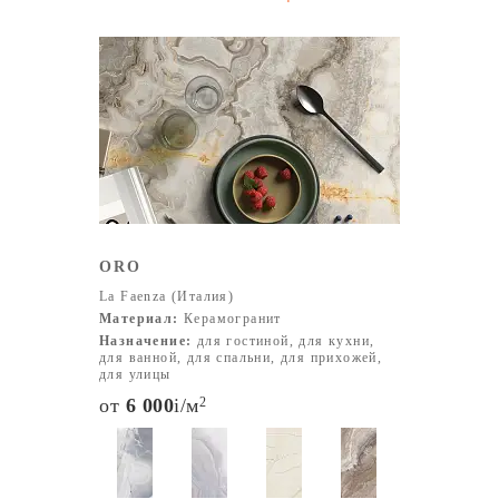
Холодные оттенки: голубой, зелёный, синий Эффекты
под натуральные материалы: мрамор, дерево, бетон,
камень Благодаря разнообразию цветов и текстур,
плитка La Faenza подходит для интерьеров в самых
разных стилях — от минимализма до классики.
ORO
La Faenza (Италия)
Материал:
Керамогранит
Назначение:
для гостиной, для кухни,
для ванной, для спальни, для прихожей,
для улицы
от
6 000
i
/м
2