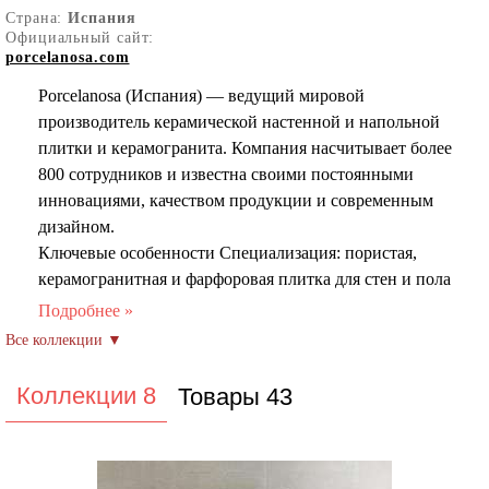
Страна:
Испания
Официальный сайт:
porcelanosa.com
Porcelanosa (Испания) — ведущий мировой
производитель керамической настенной и напольной
плитки и керамогранита. Компания насчитывает более
800 сотрудников и известна своими постоянными
инновациями, качеством продукции и современным
дизайном.
Ключевые особенности Специализация: пористая,
керамогранитная и фарфоровая плитка для стен и пола
Технологии: передовые производственные процессы и
высокотехнологичные свойства продукции
Ассортимент: широкий выбор форматов, отделок,
размеров и оттенков Репутация: признанный лидер в
Коллекции 8
Товары 43
отрасли, экспортирует продукцию по всему миру
Размеры плитки Порцеланоса предлагает плитку
различных размеров, чтобы удовлетворить потребности
разных проектов: