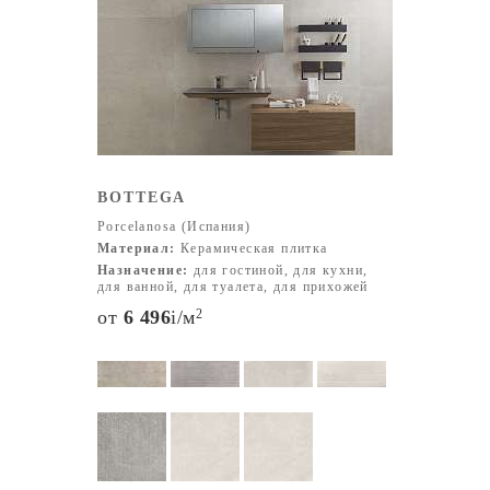
Классические форматы: 30x60 см, 60x60 см, 45x45 см
Крупноформатные плиты: 80x80 см, 120x120 см, 60x120
см, 120x250 см и другие Мелкоформатная плитка: от
10x10 см и мозаика Цвета плитки Цветовая гамма
продукции включает:
Нейтральные оттенки: белый, бежевый, серый,
кремовый Тёмные цвета: антрацит, чёрный, графит
BOTTEGA
Яркие акценты: синий, зелёный, красный (в отдельных
Porcelanosa (Испания)
коллекциях) Имитация натуральных материалов:
Материал:
Керамическая плитка
дерево, мрамор, камень, бетон Преимущества
Назначение:
для гостиной, для кухни,
продукции Porcelanosa Инновационный дизайн
для ванной, для туалета, для прихожей
Непревзойдённое качество Прочность и долговечность
от
6 496
i
/м
2
Соответствие современным тенденциям в архитектуре
и интерьере