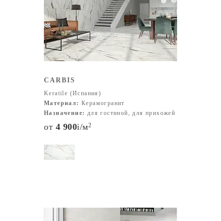
большинства интерьеров. Крупные форматы (120×60
см, 120×120 см) – создают эффект бесшовного
покрытия, идеально для больших пространств.
Цветовая палитра включает имитацию таких
материалов, как:
Камень и мрамор (белый, серый, черный, бежевый,
коричневый). Дерево (натуральные оттенки от светлого
CARBIS
дуба до темного ореха). Бетон (серые, графитовые,
Keratile (Испания)
индустриальные тона). Яркие и насыщенные цвета для
Материал:
Керамогранит
акцентов (синий, зеленый, терракотовый). Плитка
Назначение:
для гостиной, для прихожей
Keratile представлена в разнообразных текстурах –
от
4 900
i
/м
2
матовых, глянцевых, структурных, с эффектом
состаривания.
Постоянно совершенствуя технологии производства
своих изделий, предприятие составляет достойную
конкуренцию на родине, порой превосходя своих
конкурентов по тем или иным характеристикам.
Благодаря крупным инвестициям, вкладываемым в
улучшение продукции, Keratile удается год за годом