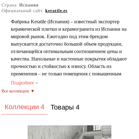
Страна:
Испания
Официальный сайт:
keratile.es
Фабрика Keratile (Испания) – известный экспортер
керамической плитки и керамогранита из Испании на
мировой рынок. Ежегодно под этим брендом
выпускается достаточно большой объем продукции,
отличающейся оптимальным соотношением цены и
качества. Напольные и настенные покрытия обладают
прочностью и стойкостью к износу. Область их
применения – не только помещения с повышенным
уровнем влаги, но и зоны отдыха, открытые площадки.
Ассортимент плитки и керамогранита Кератиле
представлен в широкой вариативности размеров и
цветов. Среди популярных размеров можно выделить:
Коллекции 4
Товары 4
Малые форматы (10×10 см, 15×15 см, 20×20 см) –
идеально подходят для создания мозаичных
композиций. Стандартные размеры (30×30 см, 30×60
см, 60×60 см) – универсальные варианты для