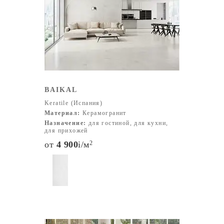
расширять клиентскую базу, привлекая к
сотрудничеству дилеров и маркетологов,
профессиональных дизайнеров и архитекторов.
Практически на всех этапах производства на фабрике
Keratile применяется технология Styljet, цель которой –
сделать керамику еще более прочной и долговечной.
Компания может смело похвастаться наиболее
BAIKAL
крупными производственными мощностями в своей
стране, внимательным отношением к каждому клиенту,
Keratile (Испания)
Материал:
Керамогранит
выполнением взятых на себя обязательств, следованием
Назначение:
для гостиной, для кухни,
актуальным тенденциям в области керамической
для прихожей
индустрии. Все это дает ей право позиционировать себя
от
4 900
i
/м
2
только с лучшей стороны и двигаться вперед.