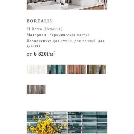
BOREALIS
El Barco (Испания)
Материал:
Керамическая плитка
Назначение:
для кухни, для ванной, для
туалета
от
6 820
i
/м
2