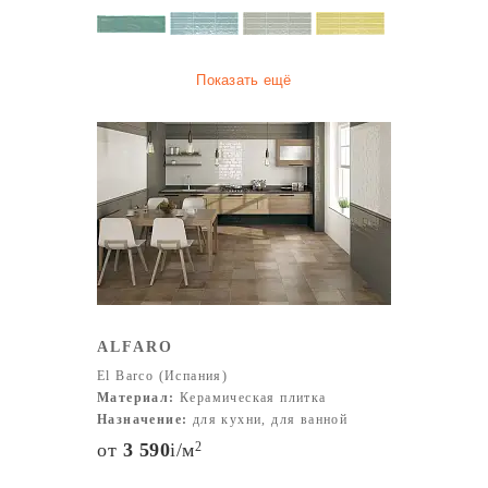
Показать ещё
ALFARO
El Barco (Испания)
Материал:
Керамическая плитка
Назначение:
для кухни, для ванной
от
3 590
i
/м
2