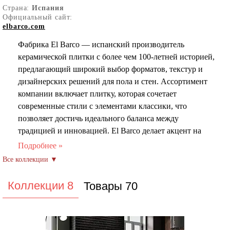
Страна:
Испания
Официальный сайт:
elbarco.com
Фабрика El Barco — испанский производитель
керамической плитки с более чем 100-летней историей,
предлагающий широкий выбор форматов, текстур и
дизайнерских решений для пола и стен. Ассортимент
компании включает плитку, которая сочетает
современные стили с элементами классики, что
позволяет достичь идеального баланса между
традицией и инновацией. El Barco делает акцент на
восстановлении исторических традиций
декорирования, экспериментируя с комбинацией
старинных аксессуаров и современных элементов.
Особенности продукции El Barco:
Коллекции 8
Товары 70
Цветовые палитры: Цветовая гамма включает как
классические нейтральные оттенки (белый, серый,
бежевый), так и более смелые решения в насыщенных
тонах (синий, зеленый, терракотовый, черный). Также