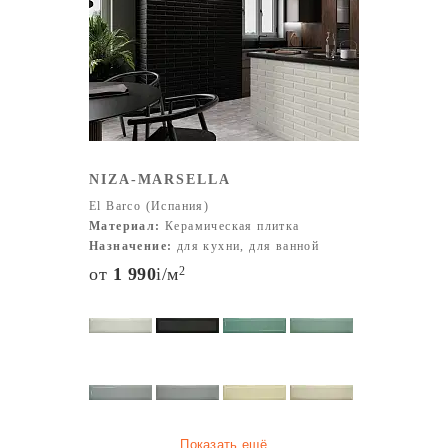
популярны плитки с узорами, геометрическими
принтами или текстурой под натуральные материалы
(дерево, камень, мрамор). Дизайнерские особенности:
Варианты с матовыми и глянцевыми поверхностями,
мозаичные элементы, скульптурные детали и плитки с
3D-эффектом. Благодаря своим уникальным качествам
(гигиеничность, экологическая безопасность,
NIZA-MARSELLA
долговечность), плитка El Barco используется для
El Barco (Испания)
отделки жилых помещений, коммерческих объектов и
Материал:
Керамическая плитка
других пространств. Выбрать и заказать продукцию
Назначение:
для кухни, для ванной
можно в специализированных магазинах, дизайнерских
от
1 990
i
/м
2
шоурумах или у официальных дистрибьюторов, где
предоставляется полный каталог коллекций.
Показать ещё