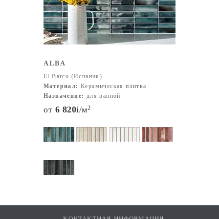
ALBA
El Barco (Испания)
Материал:
Керамическая плитка
Назначение:
для ванной
от
6 820
i
/м
2
КОНТАКТНАЯ ИНФОРМАЦИЯ