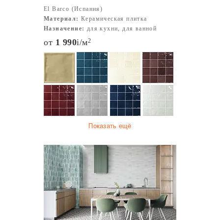
El Barco (Испания)
Материал:
Керамическая плитка
Назначение:
для кухни, для ванной
от
1 990
i
/м
2
Показать ещё