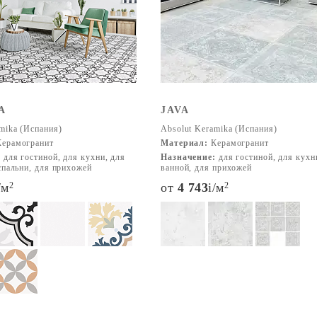
A
JAVA
mika (Испания)
Absolut Keramika (Испания)
ерамогранит
Материал:
Керамогранит
:
для гостиной, для кухни, для
Назначение:
для гостиной, для кухн
спальни, для прихожей
ванной, для прихожей
/м
2
от
4 743
i
/м
2