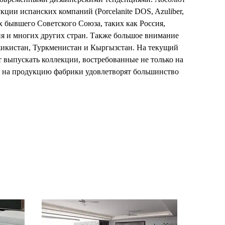
кции испанских компаний (Porcelanite DOS, Azuliber,
ах бывшего Советского Союза, таких как Россия,
ия и многих других стран. Также большое внимание
джикистан, Туркменистан и Кыргызстан. На текущий
 выпускать коллекции, востребованные не только на
ы на продукцию фабрики удовлетворят большинство
 фабрика Абсолют Керамика осуществляет свою
х похвал.