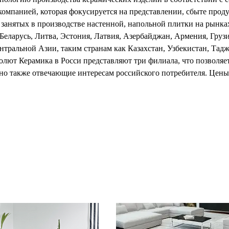
компанией, которая фокусируется на представлении, сбыте проду
), занятых в производстве настенной, напольной плитки на рынк
Беларусь, Литва, Эстония, Латвия, Азербайджан, Армения, Груз
нтральной Азии, таким странам как Казахстан, Узбекистан, Та
лют Керамика в Росси представляют три филиала, что позволяет
 но также отвечающие интересам российского потребителя. Цен
раждан. Профессионализм, компетентность, с которой персонал
еуказанных странах, заслуживает наивысшей оценки и всячески