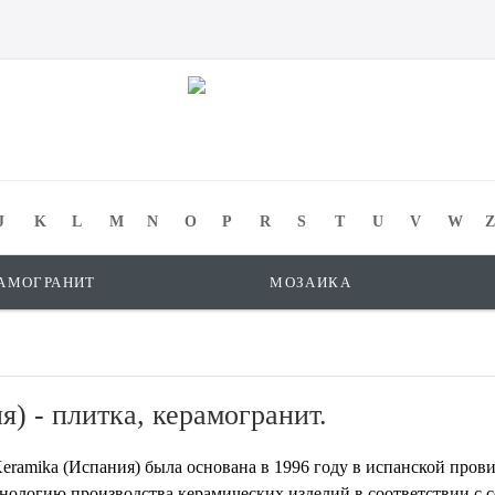
J
K
L
M
N
O
P
R
S
T
U
V
W
Z
АМОГРАНИТ
МОЗАИКА
) - плитка, керамогранит.
eramika (Испания) была основана в 1996 году в испанской про
хнологию производства керамических изделий в соответствии 