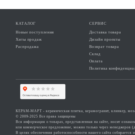
КАТАЛОГ
СЕРВИС
Новые поступления
Доставка товара
Хиты продаж
Дизайн проекты
Распродажа
Возврат товара
Склад
Оплата
Политика конфиденциа
КЕРАМ-МАРТ - керамическая плитка, керамогранит, клинкер, моза
© 2009-2025 Все права защищены
Вся информация о товарах, представленная на сайте, носит ознак
или коммерческое предложение, можно только через менеджеров (д
В целях обеспечения работоспособности нашего сайта собирается 