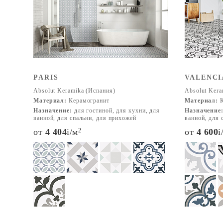
PARIS
VALENCI
Absolut Keramika (Испания)
Absolut Kera
Материал:
Керамогранит
Материал:
К
Назначение:
для гостиной, для кухни, для
Назначение
ванной, для спальни, для прихожей
ванной, для 
от
4 404
i
/м
2
от
4 600
i