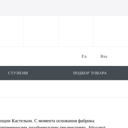
En
Rus
СТУПЕНИ
ПОДБОР ТОВАРА
винции Кастельон. С момента основания фабрика
с современными дизайнерскими тенденциями. Абсолют