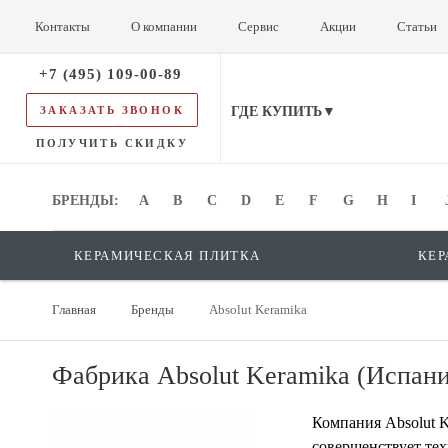
Контакты
О компании
Сервис
Акции
Статьи
+7 (495) 109-00-89
ЗАКАЗАТЬ ЗВОНОК
ГДЕ КУПИТЬ▼
ПОЛУЧИТЬ СКИДКУ
БРЕНДЫ:
БРЕНДЫ:
A
B
C
D
E
F
G
H
I
КЕРАМИЧЕСКАЯ ПЛИТКА
КЕР
Главная
Бренды
Absolut Keramika
Фабрика Absolut Keramika (Испания
Компания Absolut K
совершенствует те