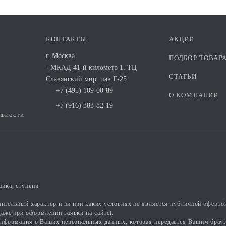
КОНТАКТЫ
АКЦИИ
г. Москва
ПОДБОР ТОВАР
- МКАД 41-й километр 1. ТЦ
СТАТЬИ
Славянский мир. пав Г-25
+7 (495) 109-00-89
О КОМПАНИИ
+7 (916) 383-82-19
льности
ика, ступени
омительный характер и ни при каких условиях не является публичной оферто
аже при оформлении заявки на сайте).
информация о Ваших персональных данных, которая передается Вашим брауз