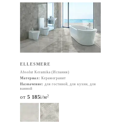
ELLESMERE
Absolut Keramika (Испания)
Материал:
Керамогранит
Назначение:
для гостиной, для кухни, для
ванной
от
5 185
i
/м
2