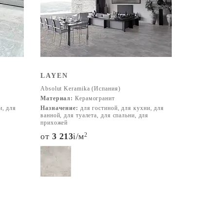
LAYEN
Absolut Keramika (Испания)
Материал:
Керамогранит
и, для
Назначение:
для гостиной, для кухни, для
ванной, для туалета, для спальни, для
прихожей
от
3 213
i
/м
2