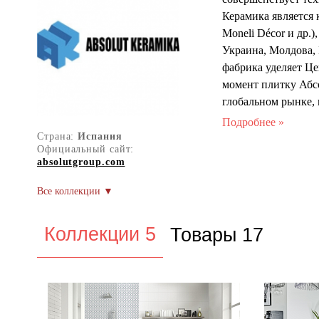
Керамика является 
Moneli Décor и др.
Украина, Молдова, 
фабрика уделяет Це
момент плитку Абсо
глобальном рынке,
категорий наших г
деятельность в выш
Страна:
Испания
Официальный сайт:
absolutgroup.com
Коллекции 5
Товары 17