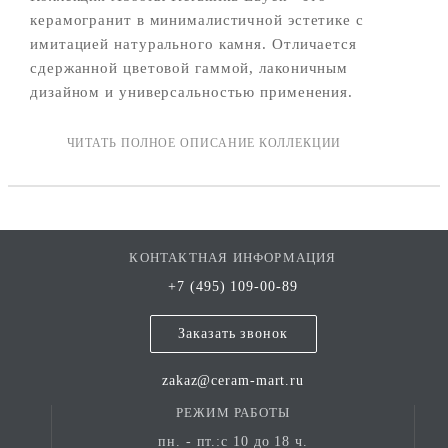
керамогранит в минималистичной эстетике с
имитацией натурального камня. Отличается
сдержанной цветовой гаммой, лаконичным
дизайном и универсальностью применения.
Подходит для современных интерьеров и
экстерьеров, где важны практичность и визуальная
чистота линий.
Коллекция представлена в четырёх нейтральных
оттенках, имитирующих природные каменные
породы. Каждый цвет имеет несколько вариаций
КОНТАКТНАЯ ИНФОРМАЦИЯ
рисунка, что позволяет избежать монотонности при
укладке.
+7 (495) 109-00-89
Заказать звонок
Дизайн коллекции ориентирован на
минималистичные и современные стили:
zakaz@ceram-mart.ru
минимализм (чистые линии, нейтральные тона);
РЕЖИМ РАБОТЫ
скандинавский стиль (светлые оттенки,
пн. - пт.:с 10 до 18 ч.
естественная фактура);