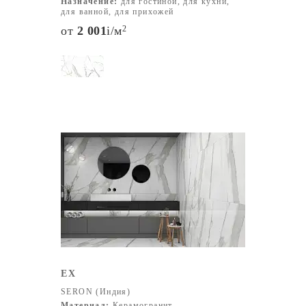
Назначение:
для гостиной, для кухни,
для ванной, для прихожей
от
2 001
i
/м
2
EX
SERON (Индия)
Материал:
Керамогранит