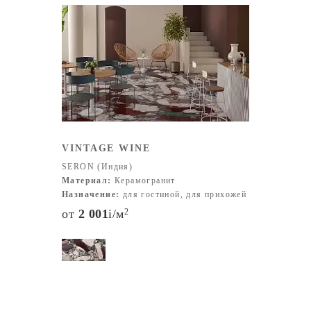
VINTAGE WINE
SERON (Индия)
Материал:
Керамогранит
Назначение:
для гостиной, для прихожей
от
2 001
i
/м
2