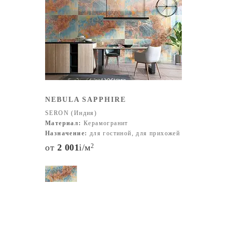
стандарты качества и открытость к инновациям, чтобы
оставаться надежным партнером в мире дизайна и
архитектуры.
NEBULA SAPPHIRE
SERON (Индия)
Материал:
Керамогранит
Назначение:
для гостиной, для прихожей
от
2 001
i
/м
2