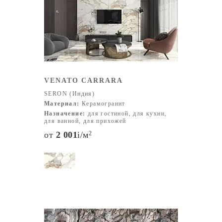
изделий.
Одним из ключевых этапов развития стало внедрение
технологии ТЕХНО-МРАМОР — инновационной
методики, позволяющей воспроизводить фактуру и
цвет натурального камня в гибкой форме плитки. Эта
технология открыла новые возможности для
дизайнеров и архитекторов, а также позволила Seron
VENATO CARRARA
выйти на международный рынок и предложить
SERON (Индия)
продукцию более чем в 60 странах мира.
Материал:
Керамогранит
Сегодня компания располагает собственной фабрикой и
Назначение:
для гостиной, для кухни,
прочными кооперативными связями с ведущими
для ванной, для прихожей
производителями. Производственная мощность Seron
от
2 001
i
/м
2
составляет 10 000 квадратных метров плитки в день,
что позволяет быстро реагировать на запросы клиентов
и постоянно обновлять ассортимент.
Размеры плитки Seron предлагает широкий выбор
форматов плитки, чтобы удовлетворить любые
дизайнерские задачи и архитектурные решения:
1200×1200 мм 800×1600 мм 1200×600 мм 900×1800 мм