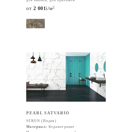
для ванной, для прихожей
от
2 001
i
/м
2
PEARL SATVARIO
SERON (Индия)
Материал:
Керамогранит