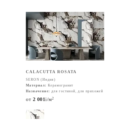
CALACUTTA ROSATA
SERON (Индия)
Материал:
Керамогранит
Назначение:
для гостиной, для прихожей
от
2 001
i
/м
2