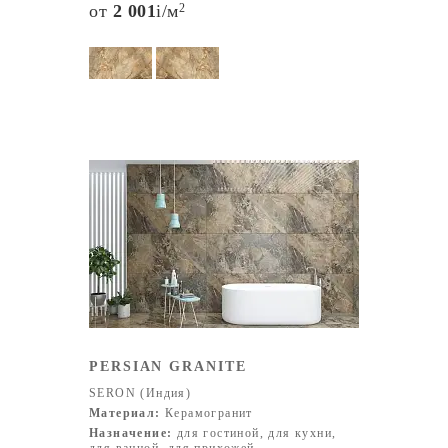
от
2 001
i
/м
2
PERSIAN GRANITE
SERON (Индия)
Материал:
Керамогранит
Назначение:
для гостиной, для кухни,