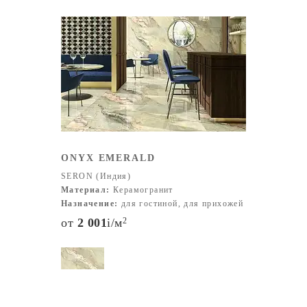
ONYX EMERALD
SERON (Индия)
Материал:
Керамогранит
Назначение:
для гостиной, для прихожей
от
2 001
i
/м
2