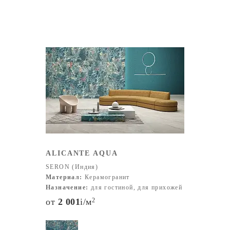
ALICANTE AQUA
SERON (Индия)
Материал:
Керамогранит
Назначение:
для гостиной, для прихожей
от
2 001
i
/м
2