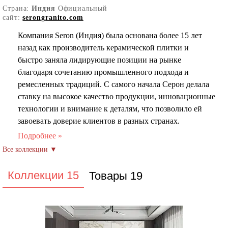
Страна:
Индия
Официальный
сайт:
serongranito.com
Компания Seron (Индия) была основана более 15 лет
назад как производитель керамической плитки и
быстро заняла лидирующие позиции на рынке
благодаря сочетанию промышленного подхода и
ремесленных традиций. С самого начала Серон делала
ставку на высокое качество продукции, инновационные
технологии и внимание к деталям, что позволило ей
завоевать доверие клиентов в разных странах.
В первые годы работы компания активно
инвестировала в собственные производственные
мощности и создание команды специалистов в области
проектирования и производства. Это позволило
Коллекции 15
Товары 19
развивать уникальные решения для дизайна плитки,
соединяя классические мотивы с современными
тенденциями. Постепенно Seron расширяла
ассортимент, внедряя новые виды отделки и форматы