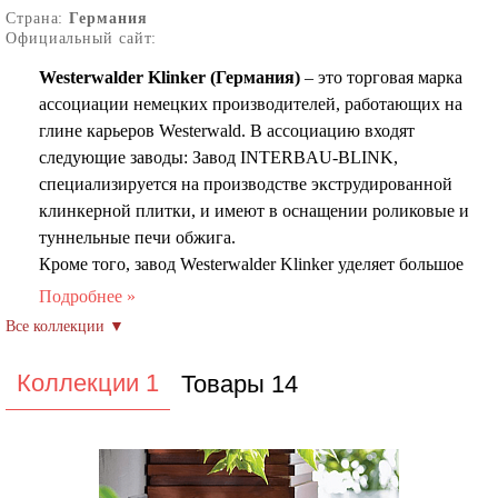
Страна:
Германия
Официальный сайт:
Westerwalder Klinker (Германия)
– это торговая марка
ассоциации немецких производителей, работающих на
глине карьеров Westerwаld. В ассоциацию входят
следующие заводы: Завод INTERBAU-BLINK,
специализируется на производстве экструдированной
клинкерной плитки, и имеют в оснащении роликовые и
туннельные печи обжига.
Кроме того, завод Westerwalder Klinker уделяет большое
внимание экологичности производства, используя
современные технологии и оборудование. Это
позволяет минимизировать воздействие на
окружающую среду и создавать продукцию, которая
Коллекции 1
Товары 14
соответствует высоким стандартам качества и
безопасности.
Ассоциация производителей Westerwalder Klinker
стремится к инновациям и постоянному