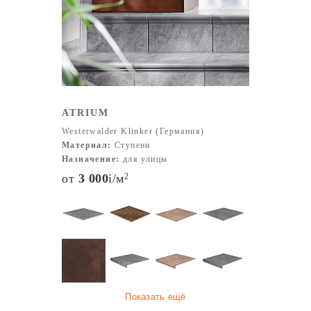
совершенствованию своих технологий, чтобы
удовлетворить потребности клиентов и предложить им
лучшие решения в области строительных материалов.
ATRIUM
Westerwalder Klinker (Германия)
Материал:
Ступени
Назначение:
для улицы
от
3 000
i
/м
2
Показать ещё