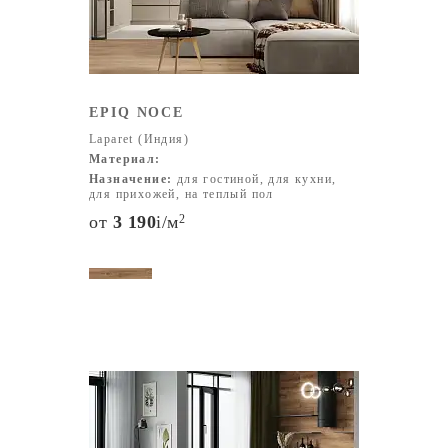
EPIQ NOCE
Laparet (Индия)
Материал:
Назначение:
для гостиной, для кухни,
для прихожей, на теплый пол
от
3 190
i
/м
2