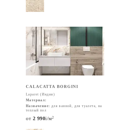
CALACATTA BORGINI
Laparet (Индия)
Материал:
Назначение:
для ванной, для туалета, на
теплый пол
от
2 990
i
/м
2