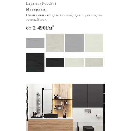
Laparet (Россия)
Материал:
Назначение:
для ванной, для туалета, на
теплый пол
от
2 490
i
/м
2