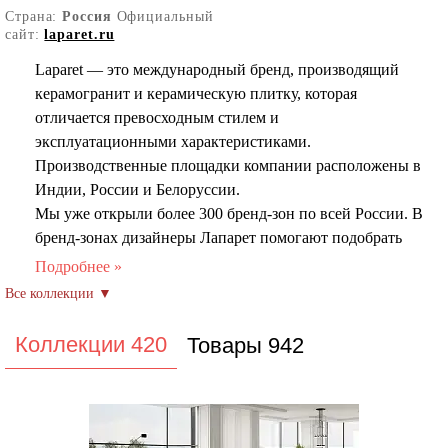
Страна:
Россия
Официальный
сайт:
laparet.ru
Laparet — это международный бренд, производящий
керамогранит и керамическую плитку, которая
отличается превосходным стилем и
эксплуатационными характеристиками.
Производственные площадки компании расположены в
Индии, России и Белоруссии.
Мы уже открыли более 300 бренд-зон по всей России. В
бренд-зонах дизайнеры Лапарет помогают подобрать
материалы и создают бесплатные 3D-дизайн-проекты
интерьеров. Вы можете погрузиться в VR-пространство
будущего интерьера, чтобы с уверенностью выбрать
подходящий керамогранит. Благодаря нашим
Коллекции 420
Товары 942
материалам более 500 тысяч семей уже живут в
интерьерах Laparet!
Размеры Вы найдете плитку как в привычных
форматах, так и в крупных трендовых форматах, таких