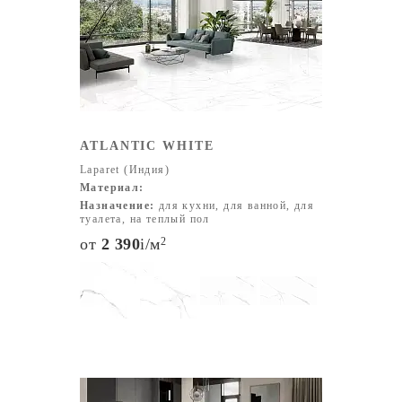
как:
60х60 см 60х120 см 80х80 см 80х160 см Поверхности
Мы предлагаем плитку с различными вариантами
покрытий:
Полированная Матовая Лаппатированная
Сатинированная Структурированная Цвета и дизайн
Коллекции Laparet включают уникальные дизайны,
ATLANTIC WHITE
которые точно передают текстуры природных
Laparet (Индия)
материалов:
Материал:
Рисунки мрамора, гранита и оникса Керамопаркет с
Назначение:
для кухни, для ванной, для
текстурой дерева Современные бетонные и
туалета, на теплый пол
металлические стили Геометрические формы
от
2 390
i
/м
2
Мозаичные орнаменты Мы предлагаем широкий выбор
цветов: от натуральных светлых оттенков до
насыщенных и глубоких тонов, чтобы вы могли создать
интерьер своей мечты.