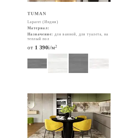
TUMAN
Laparet (Индия)
Материал:
Назначение:
для ванной, для туалета, на
теплый пол
от
1 390
i
/м
2