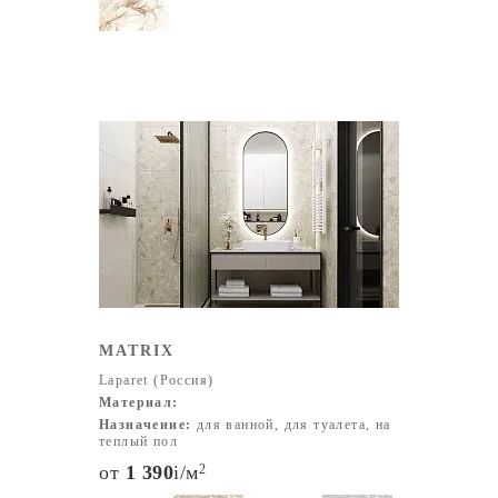
MATRIX
Laparet (Россия)
Материал:
Назначение:
для ванной, для туалета, на
теплый пол
от
1 390
i
/м
2