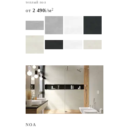
теплый пол
от
2 490
i
/м
2
NOA