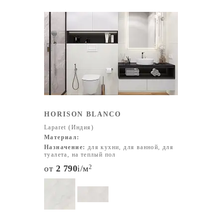
HORISON BLANCO
Laparet (Индия)
Материал:
Назначение:
для кухни, для ванной, для
туалета, на теплый пол
от
2 790
i
/м
2