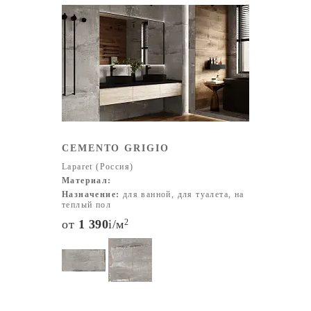
CEMENTO GRIGIO
Laparet (Россия)
Материал:
Назначение:
для ванной, для туалета, на
теплый пол
от
1 390
i
/м
2