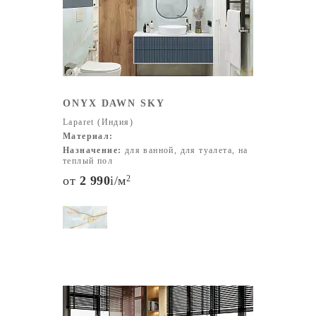
ONYX DAWN SKY
Laparet (Индия)
Материал:
Назначение:
для ванной, для туалета, на
теплый пол
от
2 990
i
/м
2