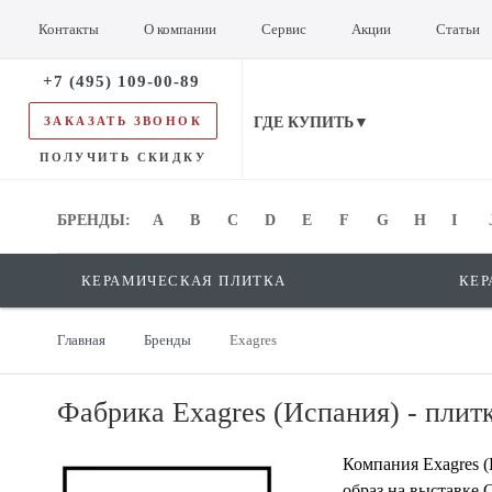
Контакты
О компании
Сервис
Акции
Статьи
+7 (495) 109-00-89
ЗАКАЗАТЬ ЗВОНОК
ГДЕ КУПИТЬ▼
ПОЛУЧИТЬ СКИДКУ
БРЕНДЫ:
БРЕНДЫ:
A
B
C
D
E
F
G
H
I
КЕРАМИЧЕСКАЯ ПЛИТКА
КЕР
Главная
Бренды
Exagres
Фабрика Exagres (Испания) - плитк
Компания Exagres (
образ на выставке