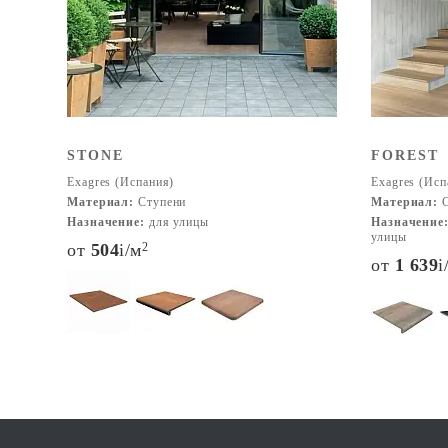
STONE
FOREST
Exagres (Испания)
Exagres (Исп
Материал:
Ступени
Материал:
С
Назначение:
для улицы
Назначение
улицы
от
504
i
/м
2
от
1 639
i