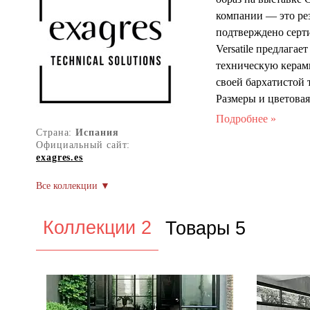
компании — это ре
подтверждено серт
Versatile предлага
техническую керами
своей бархатистой
Размеры и цветова
Клинкерная плитка 
мелкоформатных вар
Страна:
Испания
Официальный сайт:
различных видов ле
exagres.es
мелких и средних р
терракотового и г
Компания уделяет б
Versatile также за
Коллекции 2
Товары 5
компании идеально 