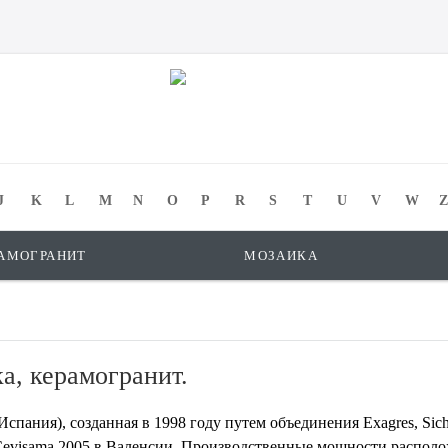
J
K
L
M
N
O
P
R
S
T
U
V
W
Z
АМОГРАНИТ
МОЗАИКА
а, керамогранит.
Испания), созданная в 1998 году путем объединения Exagres, Si
 Cevisama 2005 в Валенсии. Производственные мощности распол