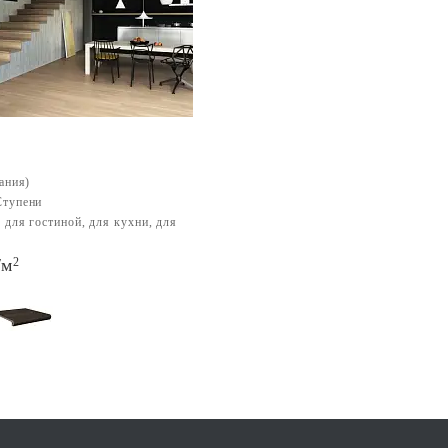
ания)
тупени
:
для гостиной, для кухни, для
/м
2