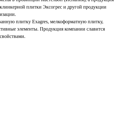
 клинкерной плитки Эксогрес и другой продукции
изации.
ованную плитку Exagres, мелкоформатную плитку,
ративные элементы. Продукция компании славится
свойствами.
ак 30x30 см, 33x33 см, 40x40 см, а также в
ни: предлагаются в размерах, подходящих для
лементы: уголки, плинтусы и накладки доступны в
ные оттенки — от песочного и светло-коричневого до
природные материалы, такие как камень или дерево.
ендации по выбору продукции, монтажу и логистике.
 технологии производства. Благодаря этому продукция
ды, террасы, бассейны или лестницы.