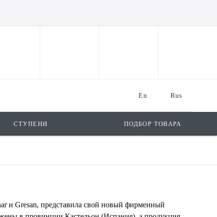
En
Rus
СТУПЕНИ
ПОДБОР ТОВАРА
char и Gresan, представила свой новый фирменный
ожены в провинции Кастельон (Испания), а продукция