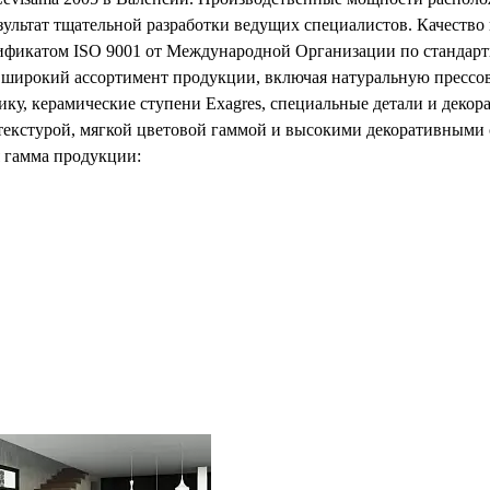
зультат тщательной разработки ведущих специалистов. Качество
ификатом ISO 9001 от Международной Организации по стандарт
ет широкий ассортимент продукции, включая натуральную пресс
ку, керамические ступени Exagres, специальные детали и деко
 текстурой, мягкой цветовой гаммой и высокими декоративными 
я гамма продукции:
Exagres: представлена в различных стандартных размерах, таких к
иантах (например, 15x15 см или 10x20 см). Керамические ступе
стниц, включая варианты 33x120 см и 30x90 см. Специальные э
азмерах. Цветовая гамма коллекций включает теплые и натураль
рафитового. Некоторые коллекции имеют текстуры, имитирующие 
ольшое внимание своему сервису, предоставляя клиентам реком
ботится об окружающей среде, применяя экологически устойчивые
подходит для внутреннего и внешнего применения, будь то фаса