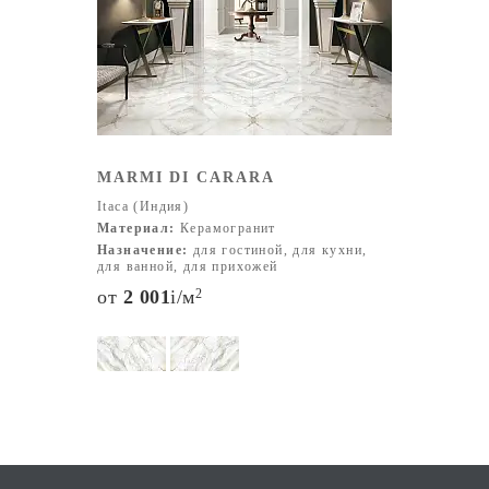
ценовой категории. Плитка Itaca завоевала
популярность в Индии и постепенно выходит на
международный рынок, демонстрируя высокую
конкуренцию с европейскими производителями.
Одной из инноваций компании стало введение
уникальных для Индии форматов плитки, таких как
30x30, 30x60, 60x60, 45x120 и 60x120 см. Эти размеры
MARMI DI CARARA
получили положительный отклик среди потребителей.
Itaca (Индия)
Цветовая палитра продукции Itaca включает широкий
Материал:
Керамогранит
спектр оттенков, от классических нейтральных тонов
Назначение:
для гостиной, для кухни,
(белый, бежевый, серый) до более смелых и
для ванной, для прихожей
насыщенных цветов, таких как синий, зеленый и
от
2 001
i
/м
2
терракотовый. Также компания предлагает плитку с
текстурными и декоративными узорами, что позволяет
удовлетворить запросы даже самых требовательных
клиентов.
Философия Itaca строится на инновациях, креативности
и стремлении к совершенству. Компания активно
использует новейшие технологии и учитывает