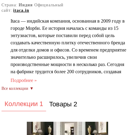
Страна:
Индия
Официальный
сайт:
itaca.in
Itaca — индийская компания, основанная в 2009 году в
городе Морби. Ее история началась с команды из 15
энтузиастов, которые поставили перед собой цель
создавать качественную плитку отечественного бренда
для отделки домов и офисов. Со временем предприятие
значительно расширилось, увеличив свои
производственные мощности в несколько раз. Сегодня
на фабрике трудится более 200 сотрудников, создавая
продукцию, которая сочетает в себе качество,
доступность и уникальный стиль.
Компания Итака черпает вдохновение в итальянском
дизайне, но при этом выработала собственный
Коллекции 1
Товары 2
узнаваемый стиль. Настенная и напольная
керамическая плитка для ванных комнат этой торговой
марки выделяется оригинальностью и доступностью
для широкого круга потребителей благодаря умеренной