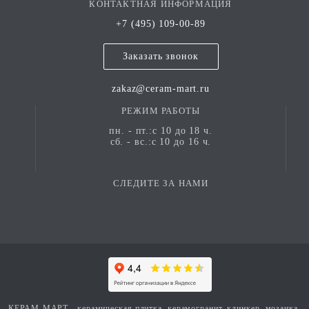
КОНТАКТНАЯ ИНФОРМАЦИЯ
современные тенденции в дизайне, создавая
+7 (495) 109-00-89
керамические изделия, которые не только
функциональны, но и эстетически привлекательны. В
Заказать звонок
будущем предприятие стремится стать одним из
лидеров среди дизайнерских производителей
zakaz@ceram-mart.ru
настенной и напольной плитки в Индии, продолжая
покорять новые вершины на мировом рынке.
РЕЖИМ РАБОТЫ
пн. - пт.:с 10 до 18 ч.
сб. - вс.:с 10 до 16 ч.
СЛЕДИТЕ ЗА НАМИ
КЕРАМ-МАРТ - керамическая плитка, керамогранит, клинкер, мозаика,