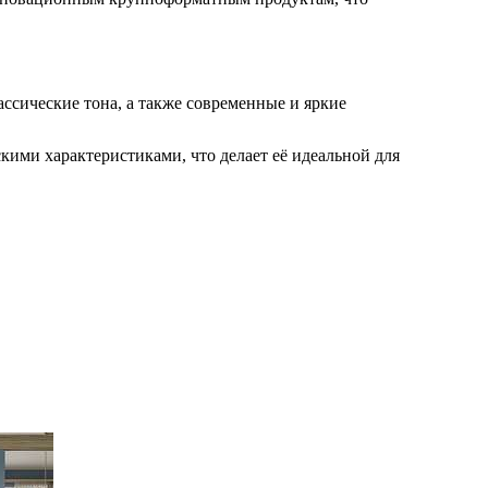
ассические тона, а также современные и яркие
ими характеристиками, что делает её идеальной для
 у бассейнов. Линейка SLIMRECT:
кружающей среде. Линейка сочетает в себе лёгкость,
:
ерамической продукции. В 2020 году Azulev была
, включая линейку OUTSIDE20.
илософии Azulev. Компания занимается разработкой
рованным обслуживанием клиентов. Важным
ие качества жизни и создание устойчивого будущего