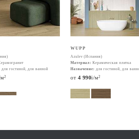
WUPP
ния)
Azulev (Испания)
ерамогранит
Материал:
Керамическая плитка
:
для гостиной, для ванной
Назначение:
для гостиной, для ванн
/м
2
от
4 990
i
/м
2