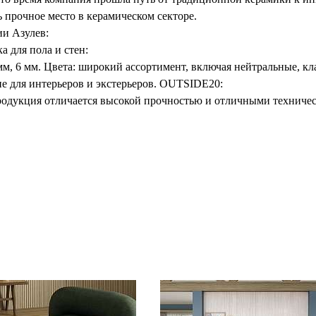
ь прочное место в керамическом секторе.
и Азулев:
а для пола и стен:
мм, 6 мм. Цвета: широкий ассортимент, включая нейтральные, кл
е для интерьеров и экстерьеров. OUTSIDE20:
одукция отличается высокой прочностью и отличными техническ
стных открытых пространств, таких как террасы, сады или зоны
мм. Экологически чистый продукт, разработанный с заботой об о
новационный процесс производства. История и ценности Azulev
я компания сосредоточилась на создании высококачественной к
нией Rocersa, что позволило расширить ассортимент продукции
ии к инновациям и заботе об окружающей среде стало основой ф
ктов, внедрением передовых технологий, а также персонализи
льности является авангардный дизайн, направленный на улучшен