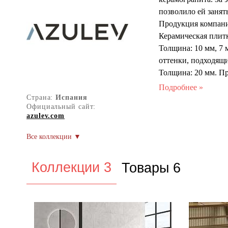
позволило ей занят
Продукция компани
Керамическая плитк
Толщина: 10 мм, 7 
оттенки, подходящи
Толщина: 20 мм. Пр
общественных и ча
Толщина: 7 мм и 6 
Страна:
Испания
Официальный сайт:
долговечность и ин
azulev.com
С момента основани
приобретена компа
Стремление компан
экологичных проду
Коллекции 3
Товары 6
элементом её деяте