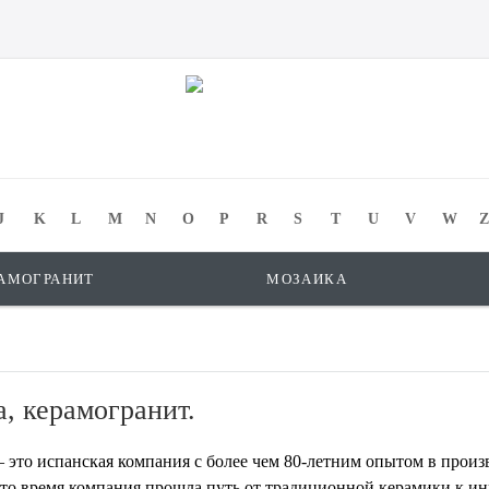
J
K
L
M
N
O
P
R
S
T
U
V
W
Z
АМОГРАНИТ
МОЗАИКА
, керамогранит.
 это испанская компания с более чем 80-летним опытом в произ
 это время компания прошла путь от традиционной керамики к 