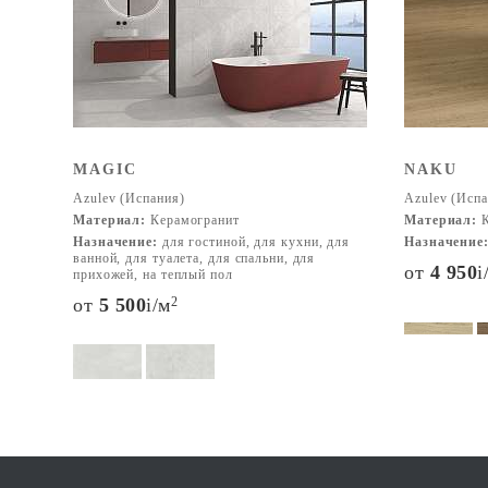
MAGIC
NAKU
Azulev (Испания)
Azulev (Испа
Материал:
Керамогранит
Материал:
К
Назначение:
для гостиной, для кухни, для
Назначение
ванной, для туалета, для спальни, для
от
4 950
i
прихожей, на теплый пол
от
5 500
i
/м
2