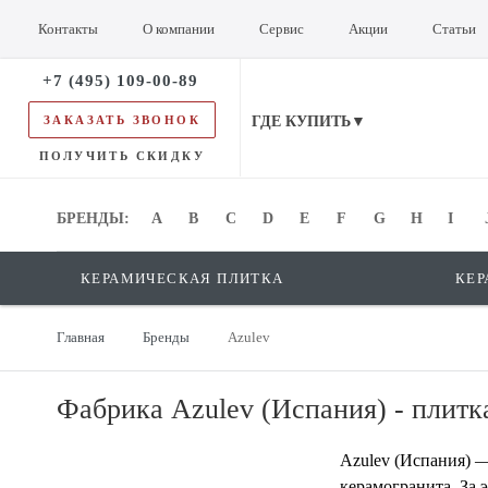
Контакты
О компании
Сервис
Акции
Статьи
+7 (495) 109-00-89
ЗАКАЗАТЬ ЗВОНОК
ГДЕ КУПИТЬ▼
ПОЛУЧИТЬ СКИДКУ
БРЕНДЫ:
БРЕНДЫ:
A
B
C
D
E
F
G
H
I
КЕРАМИЧЕСКАЯ ПЛИТКА
КЕР
Главная
Бренды
Azulev
Фабрика Azulev (Испания) - плитка
Azulev (Испания) —
керамогранита. За