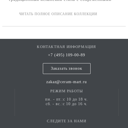
технологиями производства: материал прочен,
устойчив к износу и подходит для широкого
спектра интерьерных и частично экстерьерных
задач.
В коллекцию входят несколько артикулов с разными
цветовыми и декоративными решениями формата
КОНТАКТНАЯ ИНФОРМАЦИЯ
25 × 25 см.
+7 (495) 109-00-89
Коллекция отсылает к традиционной испанской
Заказать звонок
керамической эстетике:
орнаментальные модели (Huerta, Carmen,
zakaz@ceram-mart.ru
Sorolla) вписываются в средиземноморский,
РЕЖИМ РАБОТЫ
прованс, эклектичный и бохо стили;
монохромный Barcelona Blanco работает в
пн. - пт.:с 10 до 18 ч.
сб. - вс.:с 10 до 16 ч.
минимализме, скандинавском стиле, лофте и
современной классике.
СЛЕДИТЕ ЗА НАМИ