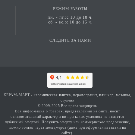
орнаментальные модели (Huerta, Carmen,
Sorolla) вписываются в средиземноморский,
РЕЖИМ РАБОТЫ
прованс, эклектичный и бохо стили;
пн. - пт.:с 10 до 18 ч.
монохромный Barcelona Blanco работает в
сб. - вс.:с 10 до 16 ч.
минимализме, скандинавском стиле, лофте и
современной классике.
СЛЕДИТЕ ЗА НАМИ
КЕРАМ-МАРТ - керамическая плитка, керамогранит, клинкер, мозаика,
ступени
© 2009-2025 Все права защищены
Вся информация о товарах, представленная на сайте, носит
ознакомительный характер и ни при каких условиях не является
публичной офертой. Получить оферту или коммерческое предложение,
можно только через менеджеров (даже при оформлении заявки на
сайте).