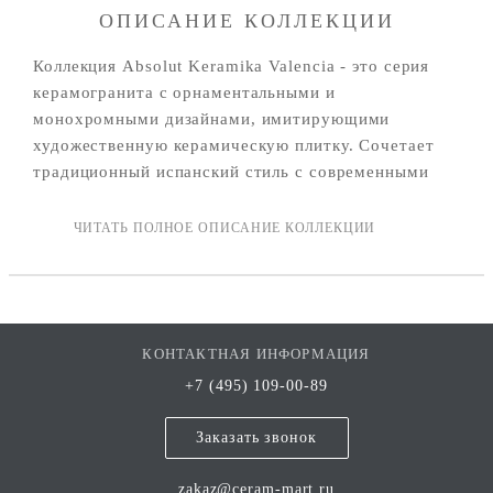
ОПИСАНИЕ КОЛЛЕКЦИИ
Коллекция Absolut Keramika Valencia - это серия
керамогранита с орнаментальными и
монохромными дизайнами, имитирующими
художественную керамическую плитку. Сочетает
традиционный испанский стиль с современными
технологиями производства: материал прочен,
устойчив к износу и подходит для широкого
спектра интерьерных и частично экстерьерных
задач.
В коллекцию входят несколько артикулов с разными
цветовыми и декоративными решениями формата
КОНТАКТНАЯ ИНФОРМАЦИЯ
25 × 25 см.
+7 (495) 109-00-89
Коллекция отсылает к традиционной испанской
Заказать звонок
керамической эстетике:
zakaz@ceram-mart.ru