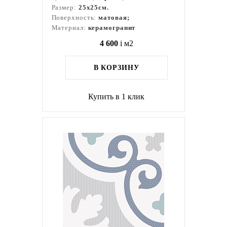
Размер:
25x25см.
Поверхность:
матовая;
Материал:
керамогранит
4 600
i
м2
В КОРЗИНУ
Купить в 1 клик