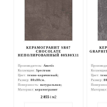
КЕРАМОГРАНИТ SR07
КЕ
CHOCOLATE
GRAPHI
НЕПОЛИРОВАННЫЙ 80X80Х11
Производитель:
Ametis
Производ
Коллекция:
Spectrum
Коллекци
Цвет:
темно-коричневый;
Цвет:
тем
Размер:
80x80см.
Размер:
8
Поверхность:
натуральная;
Поверхно
Материал:
керамогранит
Материал
2 855
i
м2