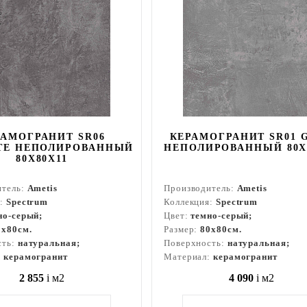
РАМОГРАНИТ SR06
КЕРАМОГРАНИТ SR01 
TE НЕПОЛИРОВАННЫЙ
НЕПОЛИРОВАННЫЙ 80X
80X80Х11
итель:
Ametis
Производитель:
Ametis
я:
Spectrum
Коллекция:
Spectrum
но-серый;
Цвет:
темно-серый;
0x80см.
Размер:
80x80см.
сть:
натуральная;
Поверхность:
натуральная;
:
керамогранит
Материал:
керамогранит
2 855
i
м2
4 090
i
м2