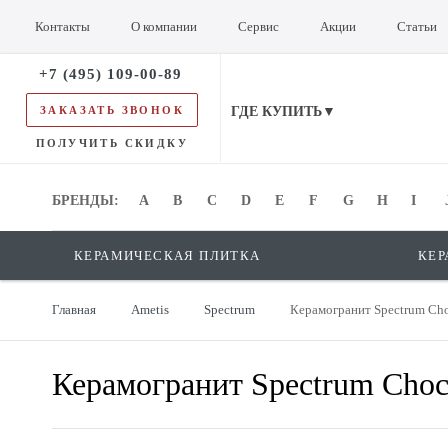
Контакты
О компании
Сервис
Акции
Статьи
+7 (495) 109-00-89
ЗАКАЗАТЬ ЗВОНОК
ГДЕ КУПИТЬ▼
ПОЛУЧИТЬ СКИДКУ
БРЕНДЫ:
БРЕНДЫ:
A
B
C
D
E
F
G
H
I
КЕРАМИЧЕСКАЯ ПЛИТКА
КЕР
Главная
Ametis
Spectrum
Керамогранит Spectrum Ch
Керамогранит Spectrum Choc