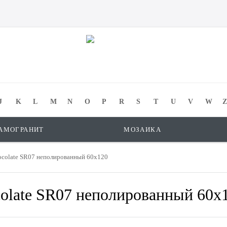
J
K
L
M
N
O
P
R
S
T
U
V
W
Z
АМОГРАНИТ
МОЗАИКА
ocolate SR07 неполированный 60x120
olate SR07 неполированный 60x