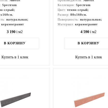
итель:
Ametis
Производитель:
Ametis
я:
Spectrum
Коллекция:
Spectrum
но-серый;
Цвет:
темно-серый;
0x160см.
Размер:
80x160см.
сть:
натуральная;
Поверхность:
натуральная;
:
керамогранит
Материал:
керамогранит
3 190
i
м2
4 590
i
м2
В КОРЗИНУ
В КОРЗИНУ
Купить в 1 клик
Купить в 1 клик