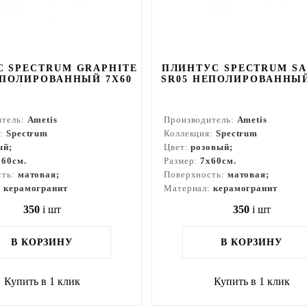
 SPECTRUM GRAPHITE
ПЛИНТУС SPECTRUM S
ЕПОЛИРОВАННЫЙ 7X60
SR05 НЕПОЛИРОВАННЫЙ
итель:
Ametis
Производитель:
Ametis
я:
Spectrum
Коллекция:
Spectrum
ый;
Цвет:
розовый;
x60см.
Размер:
7x60см.
сть:
матовая;
Поверхность:
матовая;
:
керамогранит
Материал:
керамогранит
350
i
шт
350
i
шт
В КОРЗИНУ
В КОРЗИНУ
Купить в 1 клик
Купить в 1 клик