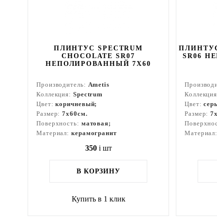
ПЛИНТУС SPECTRUM
ПЛИНТУС
CHOCOLATE SR07
SR06 Н
НЕПОЛИРОВАННЫЙ 7X60
Производитель:
Ametis
Производ
Коллекция:
Spectrum
Коллекци
Цвет:
коричневый;
Цвет:
сер
Размер:
7x60см.
Размер:
7
Поверхность:
матовая;
Поверхно
Материал:
керамогранит
Материал
350
i
шт
В КОРЗИНУ
Купить в 1 клик