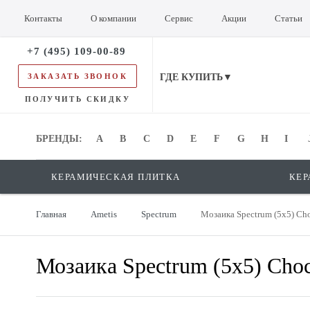
Контакты
О компании
Сервис
Акции
Статьи
+7 (495) 109-00-89
ЗАКАЗАТЬ ЗВОНОК
ГДЕ КУПИТЬ▼
ПОЛУЧИТЬ СКИДКУ
БРЕНДЫ:
БРЕНДЫ:
A
B
C
D
E
F
G
H
I
КЕРАМИЧЕСКАЯ ПЛИТКА
КЕР
Главная
Ametis
Spectrum
Мозаика Spectrum (5х5) Ch
Мозаика Spectrum (5х5) Cho