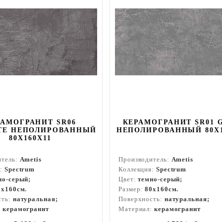
РАМОГРАНИТ SR06
КЕРАМОГРАНИТ SR01 
TE НЕПОЛИРОВАННЫЙ
НЕПОЛИРОВАННЫЙ 80X1
80X160Х11
итель:
Ametis
Производитель:
Ametis
я:
Spectrum
Коллекция:
Spectrum
но-серый;
Цвет:
темно-серый;
0x160см.
Размер:
80x160см.
сть:
натуральная;
Поверхность:
натуральная;
:
керамогранит
Материал:
керамогранит