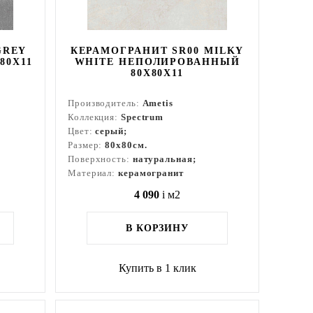
GREY
КЕРАМОГРАНИТ SR00 MILKY
80Х11
WHITE НЕПОЛИРОВАННЫЙ
80X80Х11
Производитель:
Ametis
Коллекция:
Spectrum
Цвет:
серый;
Размер:
80x80см.
Поверхность:
натуральная;
Материал:
керамогранит
4 090
i
м2
В КОРЗИНУ
Купить в 1 клик