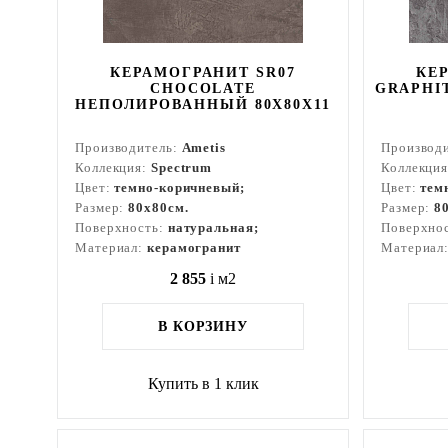
КЕРАМОГРАНИТ SR07
КЕ
CHOCOLATE
GRAPHI
НЕПОЛИРОВАННЫЙ 80X80Х11
Производитель:
Ametis
Производ
Коллекция:
Spectrum
Коллекци
Цвет:
темно-коричневый;
Цвет:
тем
Размер:
80x80см.
Размер:
8
Поверхность:
натуральная;
Поверхно
Материал:
керамогранит
Материал
2 855
i
м2
В КОРЗИНУ
Купить в 1 клик