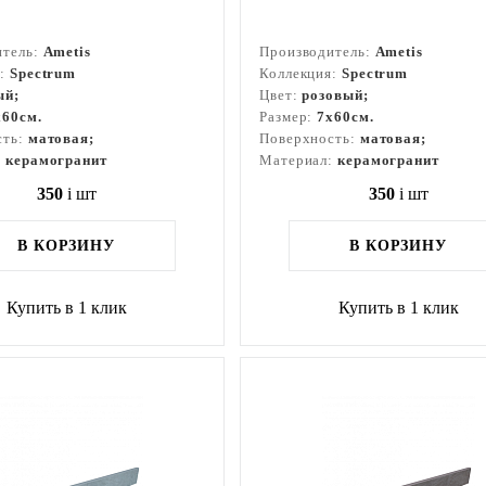
итель:
Ametis
Производитель:
Ametis
я:
Spectrum
Коллекция:
Spectrum
ый;
Цвет:
розовый;
x60см.
Размер:
7x60см.
сть:
матовая;
Поверхность:
матовая;
:
керамогранит
Материал:
керамогранит
350
i
шт
350
i
шт
В КОРЗИНУ
В КОРЗИНУ
Купить в 1 клик
Купить в 1 клик