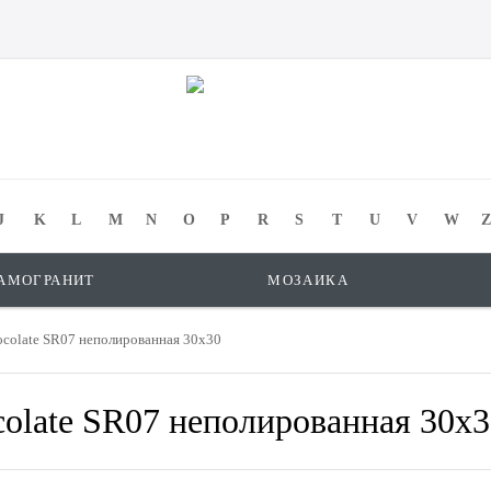
J
K
L
M
N
O
P
R
S
T
U
V
W
Z
АМОГРАНИТ
МОЗАИКА
ocolate SR07 неполированная 30x30
colate SR07 неполированная 30x