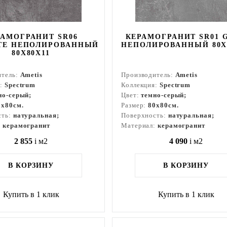
РАМОГРАНИТ SR06
КЕРАМОГРАНИТ SR01 
TE НЕПОЛИРОВАННЫЙ
НЕПОЛИРОВАННЫЙ 80X
80X80Х11
итель:
Ametis
Производитель:
Ametis
я:
Spectrum
Коллекция:
Spectrum
но-серый;
Цвет:
темно-серый;
0x80см.
Размер:
80x80см.
сть:
натуральная;
Поверхность:
натуральная;
:
керамогранит
Материал:
керамогранит
2 855
i
м2
4 090
i
м2
В КОРЗИНУ
В КОРЗИНУ
Купить в 1 клик
Купить в 1 клик