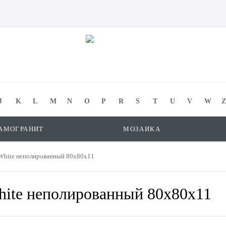
J
K
L
M
N
O
P
R
S
T
U
V
W
Z
АМОГРАНИТ
МОЗАИКА
White неполированный 80x80х11
hite неполированный 80x80х11