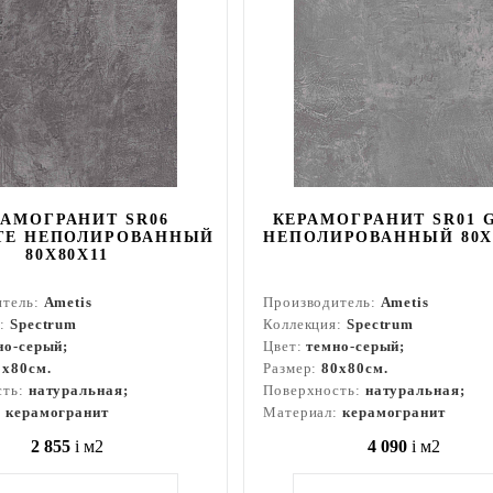
РАМОГРАНИТ SR06
КЕРАМОГРАНИТ SR01 
TE НЕПОЛИРОВАННЫЙ
НЕПОЛИРОВАННЫЙ 80X
80X80Х11
итель:
Ametis
Производитель:
Ametis
я:
Spectrum
Коллекция:
Spectrum
но-серый;
Цвет:
темно-серый;
0x80см.
Размер:
80x80см.
сть:
натуральная;
Поверхность:
натуральная;
:
керамогранит
Материал:
керамогранит
2 855
i
м2
4 090
i
м2