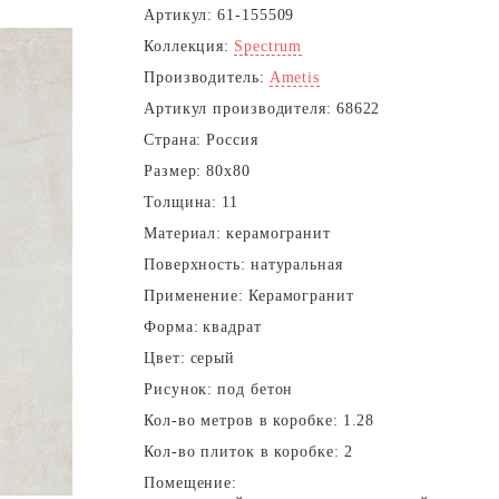
Артикул:
61-155509
Коллекция:
Spectrum
Производитель:
Ametis
Артикул производителя:
68622
Страна:
Россия
Размер:
80x80
Толщина:
11
Материал:
керамогранит
Поверхность:
натуральная
Применение:
Керамогранит
Форма:
квадрат
Цвет:
серый
Рисунок:
под бетон
Кол-во метров в коробке:
1.28
Кол-во плиток в коробке:
2
Помещение: