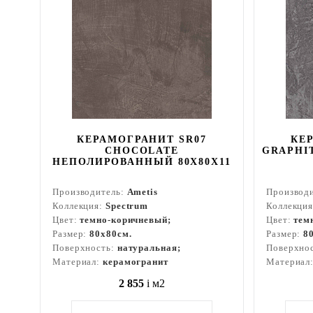
КЕРАМОГРАНИТ SR07
КЕ
CHOCOLATE
GRAPHI
НЕПОЛИРОВАННЫЙ 80X80Х11
Производитель:
Ametis
Производ
Коллекция:
Spectrum
Коллекци
Цвет:
темно-коричневый;
Цвет:
тем
Размер:
80x80см.
Размер:
8
Поверхность:
натуральная;
Поверхно
Материал:
керамогранит
Материал
2 855
i
м2