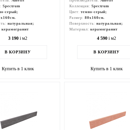
итель:
Ametis
Производитель:
Ametis
я:
Spectrum
Коллекция:
Spectrum
но-серый;
Цвет:
темно-серый;
0x160см.
Размер:
80x160см.
сть:
натуральная;
Поверхность:
натуральная;
:
керамогранит
Материал:
керамогранит
3 190
i
м2
4 590
i
м2
В КОРЗИНУ
В КОРЗИНУ
Купить в 1 клик
Купить в 1 клик