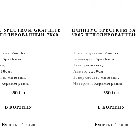
 SPECTRUM GRAPHITE
ПЛИНТУС SPECTRUM S
ЕПОЛИРОВАННЫЙ 7X60
SR05 НЕПОЛИРОВАННЫЙ
итель:
Ametis
Производитель:
Ametis
я:
Spectrum
Коллекция:
Spectrum
ый;
Цвет:
розовый;
x60см.
Размер:
7x60см.
сть:
матовая;
Поверхность:
матовая;
:
керамогранит
Материал:
керамогранит
350
i
шт
350
i
шт
В КОРЗИНУ
В КОРЗИНУ
Купить в 1 клик
Купить в 1 клик