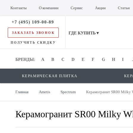
Контакты
О компании
Сервис
Акции
Статьи
+7 (495) 109-00-89
ЗАКАЗАТЬ ЗВОНОК
ГДЕ КУПИТЬ▼
ПОЛУЧИТЬ СКИДКУ
БРЕНДЫ:
БРЕНДЫ:
A
B
C
D
E
F
G
H
I
КЕРАМИЧЕСКАЯ ПЛИТКА
КЕР
Главная
Ametis
Spectrum
Керамогранит SR00 Milky 
Керамогранит SR00 Milky W