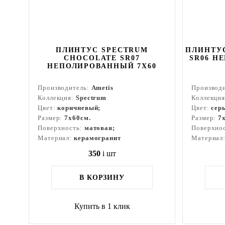
ПЛИНТУС SPECTRUM
ПЛИНТУС
CHOCOLATE SR07
SR06 Н
НЕПОЛИРОВАННЫЙ 7X60
Производитель:
Ametis
Производ
Коллекция:
Spectrum
Коллекци
Цвет:
коричневый;
Цвет:
сер
Размер:
7x60см.
Размер:
7
Поверхность:
матовая;
Поверхно
Материал:
керамогранит
Материал
350
i
шт
В КОРЗИНУ
Купить в 1 клик