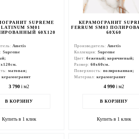
МОГРАНИТ SUPREME
КЕРАМОГРАНИТ SUPR
PLATINUM SM01
FERRUM SM03 ПОЛИРОВ
ИРОВАННЫЙ 60X120
60X60
итель:
Ametis
Производитель:
Ametis
я:
Supreme
Коллекция:
Supreme
ый;
Цвет:
бежевый; коричневый;
0x120см.
Размер:
60x60см.
сть:
матовая;
Поверхность:
полированная;
:
керамогранит
Материал:
керамогранит
3 790
i
м2
4 990
i
м2
В КОРЗИНУ
В КОРЗИНУ
Купить в 1 клик
Купить в 1 клик