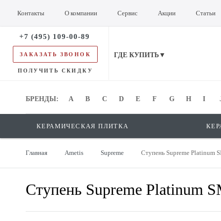
Контакты
О компании
Сервис
Акции
Статьи
+7 (495) 109-00-89
ЗАКАЗАТЬ ЗВОНОК
ГДЕ КУПИТЬ▼
ПОЛУЧИТЬ СКИДКУ
БРЕНДЫ:
БРЕНДЫ:
A
B
C
D
E
F
G
H
I
КЕРАМИЧЕСКАЯ ПЛИТКА
КЕР
Главная
Ametis
Supreme
Ступень Supreme Platinum 
Ступень Supreme Platinum S