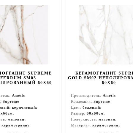
МОГРАНИТ SUPREME
КЕРАМОГРАНИТ SUPR
FERRUM SM03
GOLD SM02 НЕПОЛИРОВ
ЛИРОВАННЫЙ 60X60
60X60
итель:
Ametis
Производитель:
Ametis
я:
Supreme
Коллекция:
Supreme
евый; коричневый;
Цвет:
бежевый;
0x60см.
Размер:
60x60см.
сть:
матовая;
Поверхность:
матовая;
:
керамогранит
Материал:
керамогранит