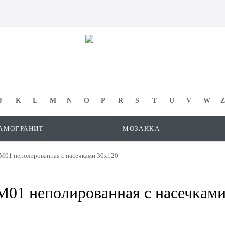
J
K
L
M
N
O
P
R
S
T
U
V
W
Z
АМОГРАНИТ
МОЗАИКА
SM01 неполированная с насечками 30x120
M01 неполированная с насечкам