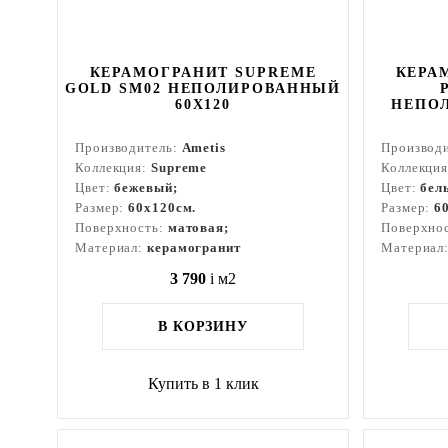
КЕРАМОГРАНИТ SUPREME
КЕРА
GOLD SM02 НЕПОЛИРОВАННЫЙ
60X120
НЕПОЛ
Производитель:
Ametis
Производ
Коллекция:
Supreme
Коллекци
Цвет:
бежевый;
Цвет:
бел
Размер:
60x120см.
Размер:
6
Поверхность:
матовая;
Поверхно
Материал:
керамогранит
Материал
3 790
i
м2
В КОРЗИНУ
Купить в 1 клик