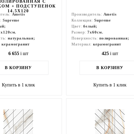
ПОЛИРОВАННАЯ С
КОМ + ПОДСТУПЕНОК
14.5X120
итель:
Ametis
Производитель:
Ametis
я:
Supreme
Коллекция:
Supreme
ый;
Цвет:
белый;
3x120см.
Размер:
7x60см.
сть:
натуральная;
Поверхность:
полированная;
:
керамогранит
Материал:
керамогранит
6 655
i
шт
425
i
шт
В КОРЗИНУ
В КОРЗИНУ
Купить в 1 клик
Купить в 1 клик