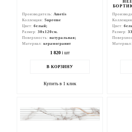
НЕ
БОРТИ
Производитель:
Ametis
Производ
Коллекция:
Supreme
Коллекци
Цвет:
белый;
Цвет:
бел
Размер:
30x120см.
Размер:
3
Поверхность:
натуральная;
Поверхно
Материал:
керамогранит
Материал
1 820
i
шт
В КОРЗИНУ
Купить в 1 клик