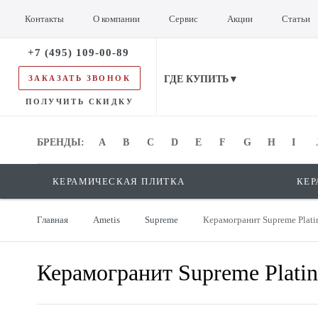
Контакты
О компании
Сервис
Акции
Статьи
+7 (495) 109-00-89
ЗАКАЗАТЬ ЗВОНОК
ГДЕ КУПИТЬ▼
ПОЛУЧИТЬ СКИДКУ
БРЕНДЫ:
БРЕНДЫ:
A
B
C
D
E
F
G
H
I
КЕРАМИЧЕСКАЯ ПЛИТКА
КЕР
Главная
Ametis
Supreme
Керамогранит Supreme Plat
Керамогранит Supreme Plat