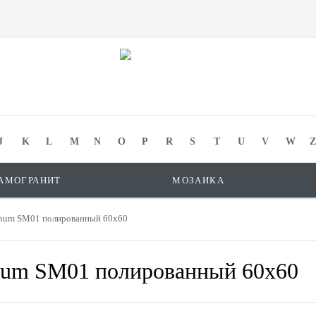
J
K
L
M
N
O
P
R
S
T
U
V
W
Z
АМОГРАНИТ
МОЗАИКА
inum SM01 полированный 60x60
inum SM01 полированный 60x60