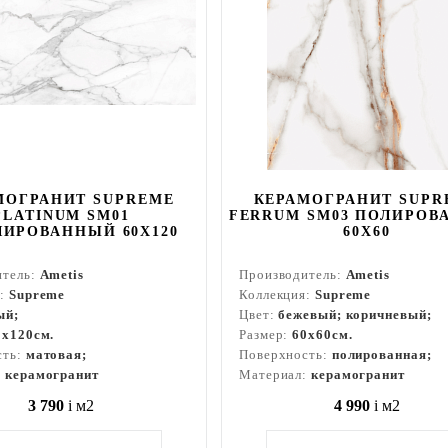
МОГРАНИТ SUPREME
КЕРАМОГРАНИТ SUPR
PLATINUM SM01
FERRUM SM03 ПОЛИРОВ
ИРОВАННЫЙ 60X120
60X60
итель:
Ametis
Производитель:
Ametis
я:
Supreme
Коллекция:
Supreme
ый;
Цвет:
бежевый; коричневый;
0x120см.
Размер:
60x60см.
сть:
матовая;
Поверхность:
полированная;
:
керамогранит
Материал:
керамогранит
3 790
i
м2
4 990
i
м2