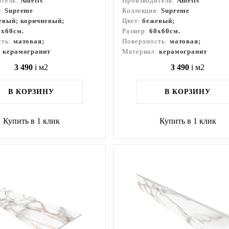
итель:
Ametis
Производитель:
Ametis
я:
Supreme
Коллекция:
Supreme
евый; коричневый;
Цвет:
бежевый;
0x60см.
Размер:
60x60см.
сть:
матовая;
Поверхность:
матовая;
:
керамогранит
Материал:
керамогранит
3 490
i
м2
3 490
i
м2
В КОРЗИНУ
В КОРЗИНУ
Купить в 1 клик
Купить в 1 клик