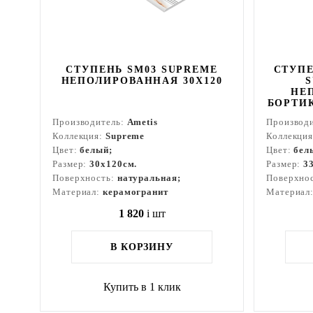
СТУПЕНЬ SM03 SUPREME
СТУПЕ
НЕПОЛИРОВАННАЯ 30X120
S
НЕ
БОРТИ
Производитель:
Ametis
Производ
Коллекция:
Supreme
Коллекци
Цвет:
белый;
Цвет:
бел
Размер:
30x120см.
Размер:
3
Поверхность:
натуральная;
Поверхно
Материал:
керамогранит
Материал
1 820
i
шт
В КОРЗИНУ
Купить в 1 клик