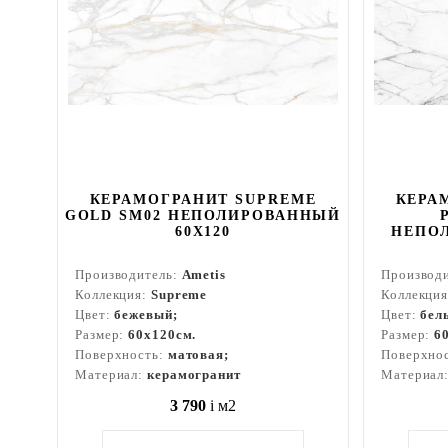
КЕРАМОГРАНИТ SUPREME
КЕРА
GOLD SM02 НЕПОЛИРОВАННЫЙ
60X120
НЕПОЛ
Производитель:
Ametis
Производ
Коллекция:
Supreme
Коллекци
Цвет:
бежевый;
Цвет:
бел
Размер:
60x120см.
Размер:
6
Поверхность:
матовая;
Поверхно
Материал:
керамогранит
Материал
3 790
i
м2