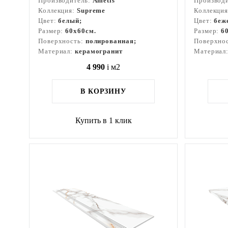
Производитель:
Ametis
Производ
Коллекция:
Supreme
Коллекци
Цвет:
белый;
Цвет:
беж
Размер:
60x60см.
Размер:
6
Поверхность:
полированная;
Поверхно
Материал:
керамогранит
Материал
4 990
i
м2
В КОРЗИНУ
Купить в 1 клик