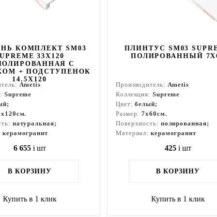
НЬ КОМПЛЕКТ SM03
ПЛИНТУС SM03 SUPR
UPREME 33X120
ПОЛИРОВАННЫЙ 7X
ПОЛИРОВАННАЯ С
КОМ + ПОДСТУПЕНОК
14.5X120
итель:
Ametis
Производитель:
Ametis
я:
Supreme
Коллекция:
Supreme
ый;
Цвет:
белый;
3x120см.
Размер:
7x60см.
сть:
натуральная;
Поверхность:
полированная;
:
керамогранит
Материал:
керамогранит
6 655
i
шт
425
i
шт
В КОРЗИНУ
В КОРЗИНУ
Купить в 1 клик
Купить в 1 клик