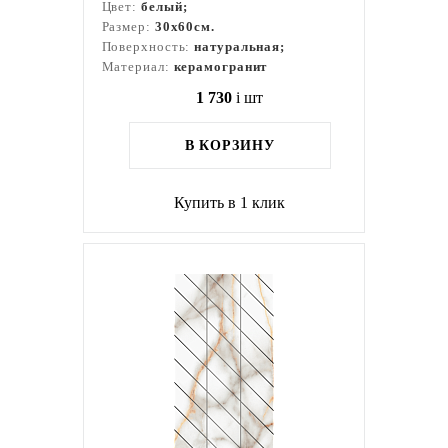
Цвет:
белый;
Размер:
30x60см.
Поверхность:
натуральная;
Материал:
керамогранит
1 730
i
шт
В КОРЗИНУ
Купить в 1 клик