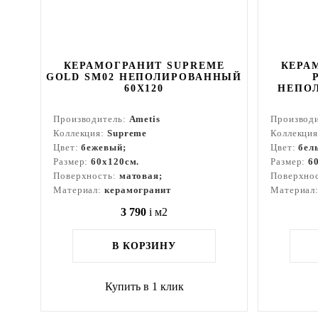
КЕРАМОГРАНИТ SUPREME
КЕРА
GOLD SM02 НЕПОЛИРОВАННЫЙ
60X120
НЕПОЛ
Производитель:
Ametis
Производ
Коллекция:
Supreme
Коллекци
Цвет:
бежевый;
Цвет:
бел
Размер:
60x120см.
Размер:
6
Поверхность:
матовая;
Поверхно
Материал:
керамогранит
Материал
3 790
i
м2
В КОРЗИНУ
Купить в 1 клик