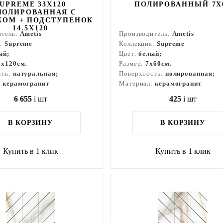
UPREME 33X120
ПОЛИРОВАННЫЙ 7X
ПОЛИРОВАННАЯ С
КОМ + ПОДСТУПЕНОК
14.5X120
итель:
Ametis
Производитель:
Ametis
я:
Supreme
Коллекция:
Supreme
ый;
Цвет:
белый;
3x120см.
Размер:
7x60см.
сть:
натуральная;
Поверхность:
полированная;
:
керамогранит
Материал:
керамогранит
6 655
i
шт
425
i
шт
В КОРЗИНУ
В КОРЗИНУ
Купить в 1 клик
Купить в 1 клик