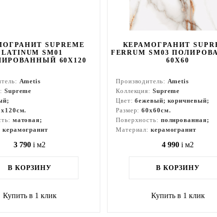
МОГРАНИТ SUPREME
КЕРАМОГРАНИТ SUPR
PLATINUM SM01
FERRUM SM03 ПОЛИРОВ
ИРОВАННЫЙ 60X120
60X60
итель:
Ametis
Производитель:
Ametis
я:
Supreme
Коллекция:
Supreme
ый;
Цвет:
бежевый; коричневый;
0x120см.
Размер:
60x60см.
сть:
матовая;
Поверхность:
полированная;
:
керамогранит
Материал:
керамогранит
3 790
i
м2
4 990
i
м2
В КОРЗИНУ
В КОРЗИНУ
Купить в 1 клик
Купить в 1 клик