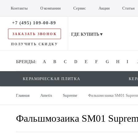
Контакты
О компании
Сервис
Акции
Статьи
+7 (495) 109-00-89
ЗАКАЗАТЬ ЗВОНОК
ГДЕ КУПИТЬ▼
ПОЛУЧИТЬ СКИДКУ
БРЕНДЫ:
БРЕНДЫ:
A
B
C
D
E
F
G
H
I
КЕРАМИЧЕСКАЯ ПЛИТКА
КЕР
Главная
Ametis
Supreme
Фальшмозаика SM01 Supreme
Фальшмозаика SM01 Supreme