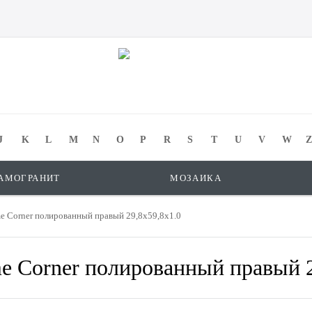
J
K
L
M
N
O
P
R
S
T
U
V
W
Z
АМОГРАНИТ
МОЗАИКА
 Corner полированный правый 29,8x59,8x1.0
 Corner полированный правый 2