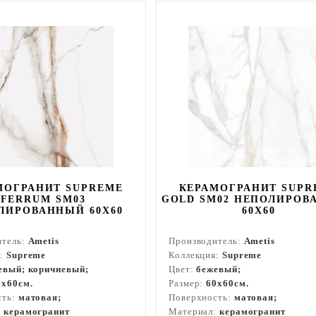
МОГРАНИТ SUPREME
КЕРАМОГРАНИТ SUPR
FERRUM SM03
GOLD SM02 НЕПОЛИРОВ
ЛИРОВАННЫЙ 60X60
60X60
итель:
Ametis
Производитель:
Ametis
я:
Supreme
Коллекция:
Supreme
евый; коричневый;
Цвет:
бежевый;
0x60см.
Размер:
60x60см.
сть:
матовая;
Поверхность:
матовая;
:
керамогранит
Материал:
керамогранит