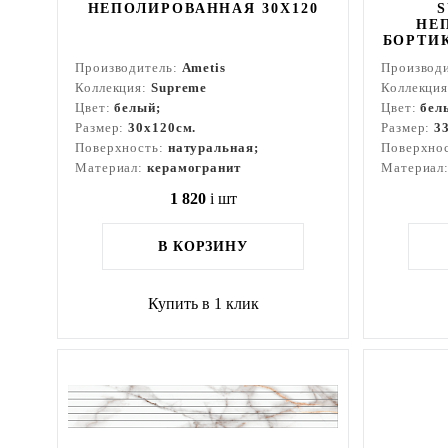
НЕПОЛИРОВАННАЯ 30X120
S
НЕ
БОРТИ
Производитель:
Ametis
Производ
Коллекция:
Supreme
Коллекци
Цвет:
белый;
Цвет:
бел
Размер:
30x120см.
Размер:
3
Поверхность:
натуральная;
Поверхно
Материал:
керамогранит
Материал
1 820
i
шт
В КОРЗИНУ
Купить в 1 клик