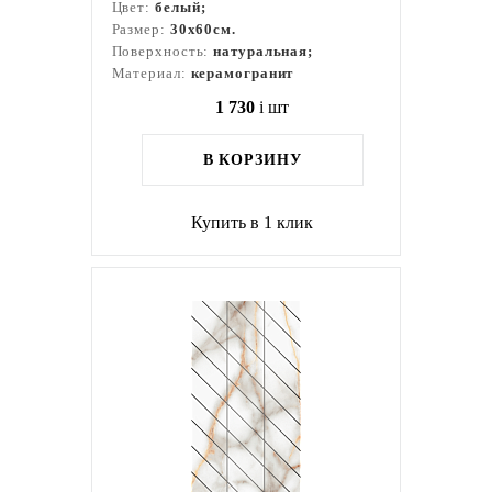
Цвет:
белый;
Размер:
30x60см.
Поверхность:
натуральная;
Материал:
керамогранит
1 730
i
шт
В КОРЗИНУ
Купить в 1 клик