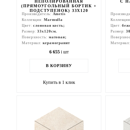
НЕПОЛИРОВАННАЯ
С Н
(ПРЯМОУГОЛЬНЫЙ БОРТИК +
ПОДСТУПЕНОК) 33X120
Производитель:
Ametis
Производ
Коллекция:
Marmulla
Коллекци
Цвет:
слоновая кость;
Цвет:
беж
Размер:
33x120см.
Размер:
3
Поверхность:
матовая;
Поверхно
Материал:
керамогранит
Материал
6 655
i
шт
В КОРЗИНУ
Купить в 1 клик