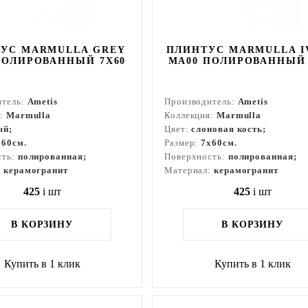
УС MARMULLA GREY
ПЛИНТУС MARMULLA I
ПОЛИРОВАННЫЙ 7X60
MA00 ПОЛИРОВАННЫЙ 
итель:
Ametis
Производитель:
Ametis
я:
Marmulla
Коллекция:
Marmulla
ый;
Цвет:
слоновая кость;
x60см.
Размер:
7x60см.
сть:
полированная;
Поверхность:
полированная;
:
керамогранит
Материал:
керамогранит
425
i
шт
425
i
шт
В КОРЗИНУ
В КОРЗИНУ
Купить в 1 клик
Купить в 1 клик