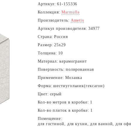
Артикул:
61-155336
Коллекция:
Marmulla
Производитель:
Ametis
Артикул производителя:
34977
Страна:
Россия
Размер:
25x29
Толщина:
10
Материал:
керамогранит
Поверхность:
полированная
Применение:
Мозаика
Форма:
шестиугольник(гексагон)
Цвет:
серый
Кол-во метров в коробке:
1
Кол-во плиток в коробке:
1
Помещение:
для гостиной, для кухни, для ванной, для оф