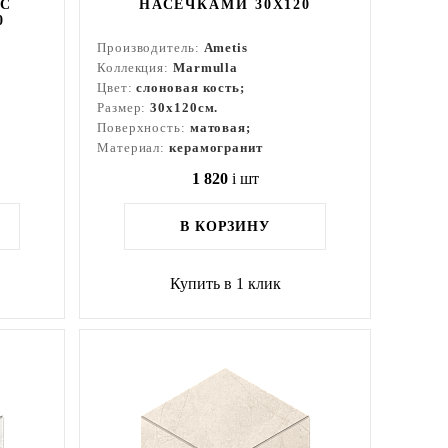
 С
НАСЕЧКАМИ 30X120
0
Производитель:
Ametis
Коллекция:
Marmulla
Цвет:
слоновая кость;
Размер:
30x120см.
Поверхность:
матовая;
Материал:
керамогранит
1 820
i
шт
В КОРЗИНУ
Купить в 1 клик