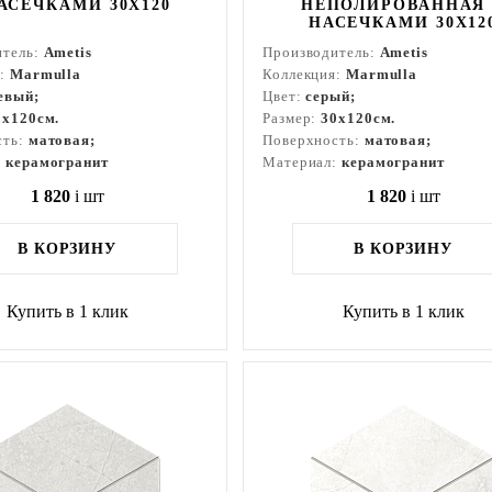
АСЕЧКАМИ 30X120
НЕПОЛИРОВАННАЯ
НАСЕЧКАМИ 30X12
итель:
Ametis
Производитель:
Ametis
я:
Marmulla
Коллекция:
Marmulla
евый;
Цвет:
серый;
0x120см.
Размер:
30x120см.
сть:
матовая;
Поверхность:
матовая;
:
керамогранит
Материал:
керамогранит
1 820
i
шт
1 820
i
шт
В КОРЗИНУ
В КОРЗИНУ
Купить в 1 клик
Купить в 1 клик