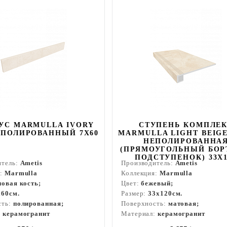
УС MARMULLA IVORY
СТУПЕНЬ КОМПЛЕ
ЕПОЛИРОВАННЫЙ 7X60
MARMULLA LIGHT BEIGE
НЕПОЛИРОВАННА
(ПРЯМОУГОЛЬНЫЙ БОР
ПОДСТУПЕНОК) 33X1
итель:
Ametis
Производитель:
Ametis
я:
Marmulla
Коллекция:
Marmulla
новая кость;
Цвет:
бежевый;
x60см.
Размер:
33x120см.
сть:
полированная;
Поверхность:
матовая;
:
керамогранит
Материал:
керамогранит