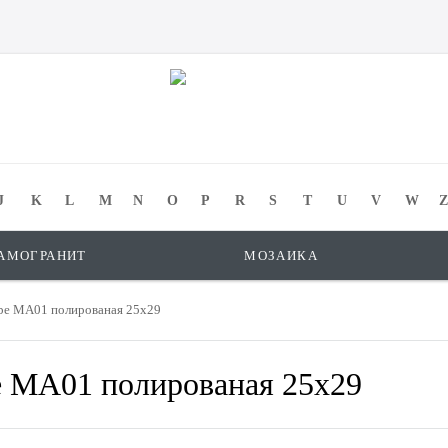
J
K
L
M
N
O
P
R
S
T
U
V
W
Z
АМОГРАНИТ
МОЗАИКА
be MA01 полированая 25x29
e MA01 полированая 25x29