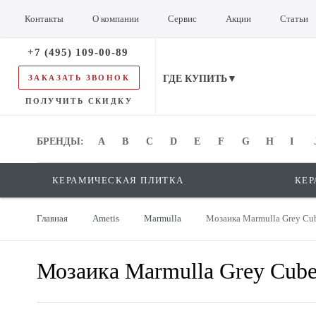
Контакты
О компании
Сервис
Акции
Статьи
+7 (495) 109-00-89
ЗАКАЗАТЬ ЗВОНОК
ГДЕ КУПИТЬ▼
ПОЛУЧИТЬ СКИДКУ
БРЕНДЫ:
БРЕНДЫ:
A
B
C
D
E
F
G
H
I
КЕРАМИЧЕСКАЯ ПЛИТКА
КЕР
Главная
Ametis
Marmulla
Мозаика Marmulla Grey Cu
Мозаика Marmulla Grey Cub