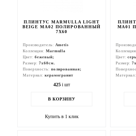
ПЛИНТУС MARMULLA LIGHT
ПЛИНТ
BEIGE MA02 ПОЛИРОВАННЫЙ
MA01 
7X60
Производитель:
Ametis
Производ
Коллекция:
Marmulla
Коллекци
Цвет:
бежевый;
Цвет:
сер
Размер:
7x60см.
Размер:
7
Поверхность:
полированная;
Поверхно
Материал:
керамогранит
Материал
425
i
шт
В КОРЗИНУ
Купить в 1 клик