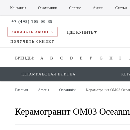
Контакты
О компании
Сервис
Акции
Статьи
+7 (495) 109-00-89
ЗАКАЗАТЬ ЗВОНОК
ГДЕ КУПИТЬ▼
ПОЛУЧИТЬ СКИДКУ
БРЕНДЫ:
БРЕНДЫ:
A
B
C
D
E
F
G
H
I
КЕРАМИЧЕСКАЯ ПЛИТКА
КЕР
Главная
Ametis
Oceanmist
Керамогранит OM03 Ocean
Керамогранит OM03 Oceanmi