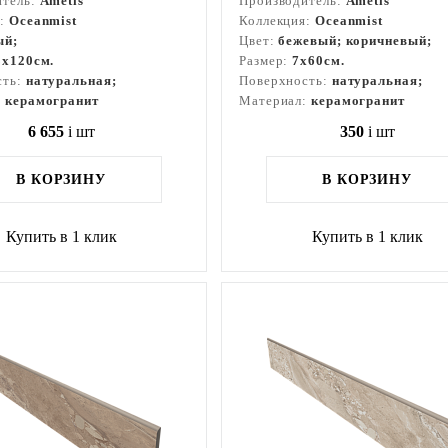
итель:
Ametis
Производитель:
Ametis
я:
Oceanmist
Коллекция:
Oceanmist
ый;
Цвет:
бежевый; коричневый;
3x120см.
Размер:
7x60см.
сть:
натуральная;
Поверхность:
натуральная;
:
керамогранит
Материал:
керамогранит
6 655
i
шт
350
i
шт
В КОРЗИНУ
В КОРЗИНУ
Купить в 1 клик
Купить в 1 клик