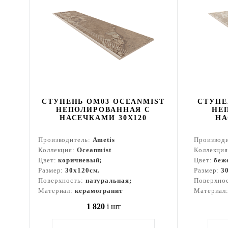
СТУПЕНЬ OM03 OCEANMIST
СТУПЕ
НЕПОЛИРОВАННАЯ С
НЕ
НАСЕЧКАМИ 30X120
НА
Производитель:
Ametis
Производ
Коллекция:
Oceanmist
Коллекци
Цвет:
коричневый;
Цвет:
беж
Размер:
30x120см.
Размер:
3
Поверхность:
натуральная;
Поверхно
Материал:
керамогранит
Материал
1 820
i
шт