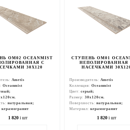
НЬ OM02 OCEANMIST
СТУПЕНЬ OM01 OCEAN
ПОЛИРОВАННАЯ С
НЕПОЛИРОВАННАЯ
СЕЧКАМИ 30X120
НАСЕЧКАМИ 30X12
итель:
Ametis
Производитель:
Ametis
я:
Oceanmist
Коллекция:
Oceanmist
евый;
Цвет:
серый;
0x120см.
Размер:
30x120см.
сть:
натуральная;
Поверхность:
натуральная;
:
керамогранит
Материал:
керамогранит
1 820
i
шт
1 820
i
шт