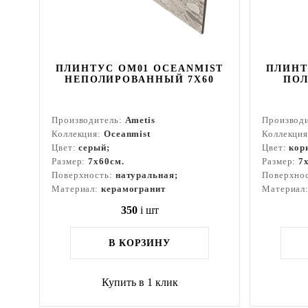
ПЛИНТУС OM01 OCEANMIST
ПЛИНТ
НЕПОЛИРОВАННЫЙ 7X60
ПОЛ
Производитель:
Ametis
Производ
Коллекция:
Oceanmist
Коллекци
Цвет:
серый;
Цвет:
кор
Размер:
7x60см.
Размер:
7
Поверхность:
натуральная;
Поверхно
Материал:
керамогранит
Материал
350
i
шт
В КОРЗИНУ
Купить в 1 клик