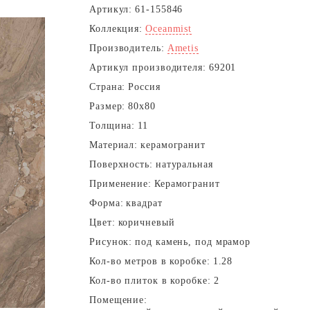
Артикул:
61-155846
Коллекция:
Oceanmist
Производитель:
Ametis
Артикул производителя:
69201
Страна:
Россия
Размер:
80x80
Толщина:
11
Материал:
керамогранит
Поверхность:
натуральная
Применение:
Керамогранит
Форма:
квадрат
Цвет:
коричневый
Рисунок:
под камень, под мрамор
Кол-во метров в коробке:
1.28
Кол-во плиток в коробке:
2
Помещение: