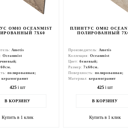
УС OM03 OCEANMIST
ПЛИНТУС OM02 OCEAN
ИРОВАННЫЙ 7X60
ПОЛИРОВАННЫЙ 7X
итель:
Ametis
Производитель:
Ametis
я:
Oceanmist
Коллекция:
Oceanmist
ичневый;
Цвет:
бежевый;
x60см.
Размер:
7x60см.
сть:
полированная;
Поверхность:
полированная;
:
керамогранит
Материал:
керамогранит
425
i
шт
425
i
шт
В КОРЗИНУ
В КОРЗИНУ
Купить в 1 клик
Купить в 1 клик