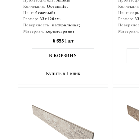
Производитель:
Ametis
Производ
Коллекция:
Oceanmist
Коллекци
Цвет:
бежевый;
Цвет:
сер
Размер:
33x120см.
Размер:
3
Поверхность:
натуральная;
Поверхно
Материал:
керамогранит
Материал
6 655
i
шт
В КОРЗИНУ
Купить в 1 клик