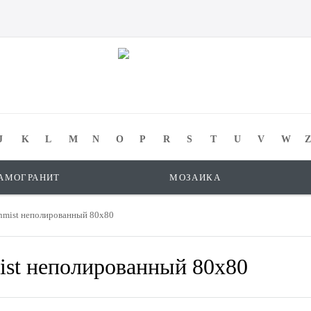
J
K
L
M
N
O
P
R
S
T
U
V
W
Z
АМОГРАНИТ
МОЗАИКА
mist неполированный 80x80
st неполированный 80x80