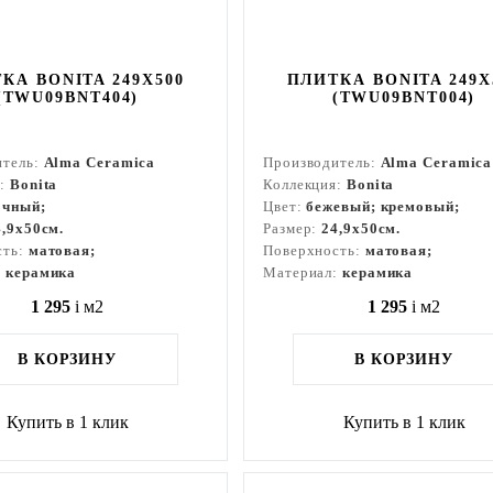
КА BONITA 249X500
ПЛИТКА BONITA 249X
(TWU09BNT404)
(TWU09BNT004)
итель:
Alma Ceramica
Производитель:
Alma Ceramica
я:
Bonita
Коллекция:
Bonita
очный;
Цвет:
бежевый; кремовый;
4,9x50см.
Размер:
24,9x50см.
сть:
матовая;
Поверхность:
матовая;
:
керамика
Материал:
керамика
1 295
i
м2
1 295
i
м2
В КОРЗИНУ
В КОРЗИНУ
Купить в 1 клик
Купить в 1 клик