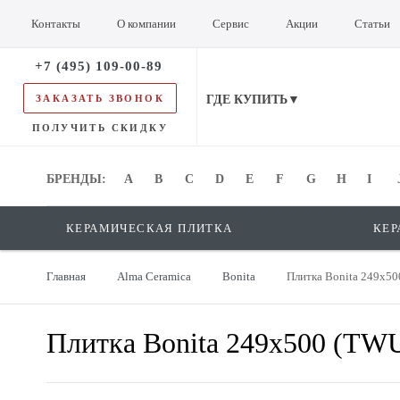
Контакты
О компании
Сервис
Акции
Статьи
+7 (495) 109-00-89
ЗАКАЗАТЬ ЗВОНОК
ГДЕ КУПИТЬ▼
ПОЛУЧИТЬ СКИДКУ
БРЕНДЫ:
БРЕНДЫ:
A
B
C
D
E
F
G
H
I
КЕРАМИЧЕСКАЯ ПЛИТКА
КЕР
Главная
Alma Ceramica
Bonita
Плитка Bonita 249x5
Плитка Bonita 249x500 (T