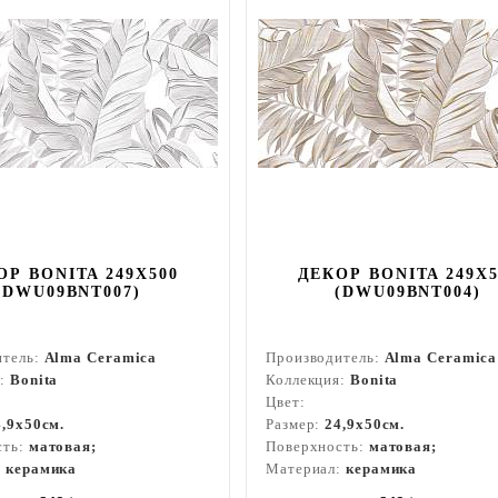
ОР BONITA 249X500
ДЕКОР BONITA 249X5
(DWU09BNT007)
(DWU09BNT004)
итель:
Alma Ceramica
Производитель:
Alma Ceramica
я:
Bonita
Коллекция:
Bonita
Цвет:
4,9x50см.
Размер:
24,9x50см.
сть:
матовая;
Поверхность:
матовая;
:
керамика
Материал:
керамика