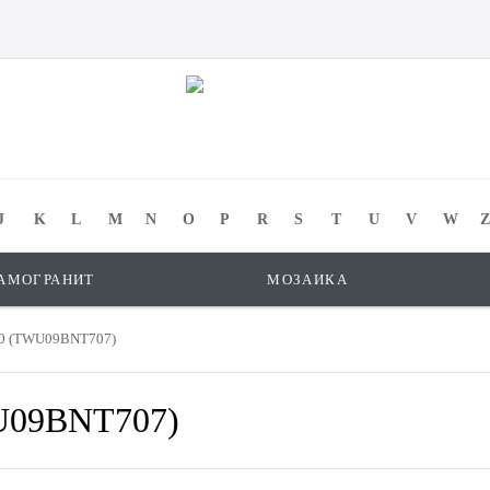
J
K
L
M
N
O
P
R
S
T
U
V
W
Z
АМОГРАНИТ
МОЗАИКА
00 (TWU09BNT707)
WU09BNT707)