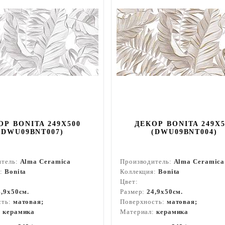
ОР BONITA 249X500
ДЕКОР BONITA 249X5
(DWU09BNT007)
(DWU09BNT004)
итель:
Alma Ceramica
Производитель:
Alma Ceramica
я:
Bonita
Коллекция:
Bonita
Цвет:
4,9x50см.
Размер:
24,9x50см.
сть:
матовая;
Поверхность:
матовая;
:
керамика
Материал:
керамика