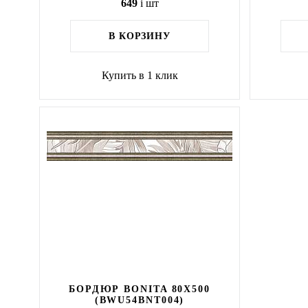
649
i
шт
В КОРЗИНУ
Купить в 1 клик
БОРДЮР BONITA 80X500
(BWU54BNT004)