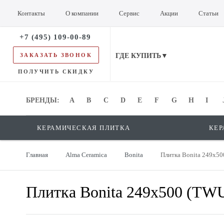
Контакты
О компании
Сервис
Акции
Статьи
+7 (495) 109-00-89
ЗАКАЗАТЬ ЗВОНОК
ГДЕ КУПИТЬ▼
ПОЛУЧИТЬ СКИДКУ
БРЕНДЫ:
БРЕНДЫ:
A
B
C
D
E
F
G
H
I
КЕРАМИЧЕСКАЯ ПЛИТКА
КЕР
Главная
Alma Ceramica
Bonita
Плитка Bonita 249x5
Плитка Bonita 249x500 (T