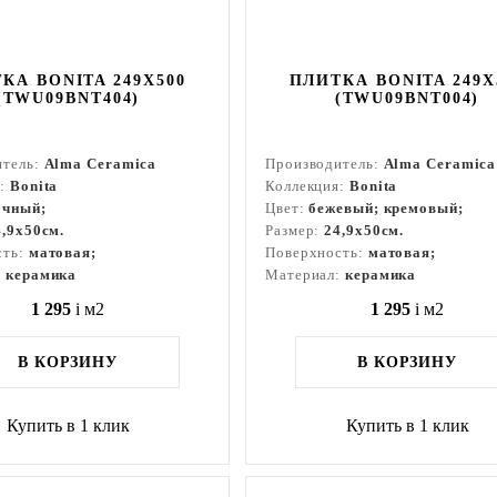
КА BONITA 249X500
ПЛИТКА BONITA 249X
(TWU09BNT404)
(TWU09BNT004)
итель:
Alma Ceramica
Производитель:
Alma Ceramica
я:
Bonita
Коллекция:
Bonita
очный;
Цвет:
бежевый; кремовый;
4,9x50см.
Размер:
24,9x50см.
сть:
матовая;
Поверхность:
матовая;
:
керамика
Материал:
керамика
1 295
i
м2
1 295
i
м2
В КОРЗИНУ
В КОРЗИНУ
Купить в 1 клик
Купить в 1 клик