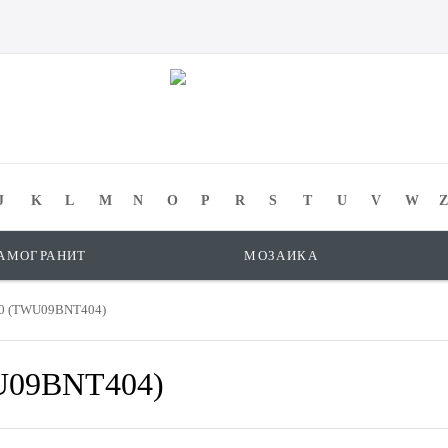
J
K
L
M
N
O
P
R
S
T
U
V
W
Z
АМОГРАНИТ
МОЗАИКА
00 (TWU09BNT404)
WU09BNT404)