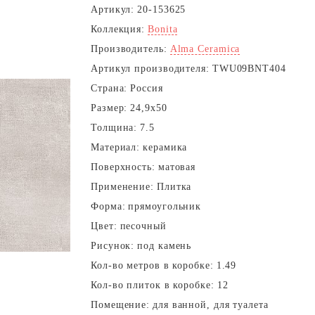
Артикул:
20-153625
Коллекция:
Bonita
Производитель:
Alma Ceramica
Артикул производителя:
TWU09BNT404
Страна:
Россия
Размер:
24,9x50
Толщина:
7.5
Материал:
керамика
Поверхность:
матовая
Применение:
Плитка
Форма:
прямоугольник
Цвет:
песочный
Рисунок:
под камень
Кол-во метров в коробке:
1.49
Кол-во плиток в коробке:
12
Помещение:
для ванной, для туалета