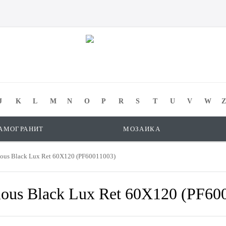
J
K
L
M
N
O
P
R
S
T
U
V
W
Z
АМОГРАНИТ
МОЗАИКА
ious Black Lux Ret 60X120 (PF60011003)
ious Black Lux Ret 60X120 (PF60