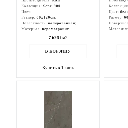
Производитель:
ABK
Производ
Коллекция:
Sensi 900
Коллекци
Цвет:
Цвет:
бел
Размер:
60x120см.
Размер:
6
Поверхность:
полированная;
Поверхно
Материал:
керамогранит
Материал
7 626
i
м2
В КОРЗИНУ
Купить в 1 клик