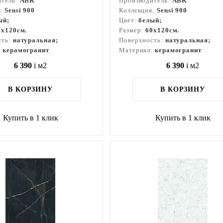
итель:
ABK
Производитель:
ABK
я:
Sensi 900
Коллекция:
Sensi 900
ый;
Цвет:
белый;
0x120см.
Размер:
60x120см.
сть:
натуральная;
Поверхность:
натуральная;
:
керамогранит
Материал:
керамогранит
6 390
i
м2
6 390
i
м2
В КОРЗИНУ
В КОРЗИНУ
Купить в 1 клик
Купить в 1 клик