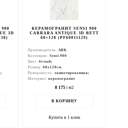
 900
КЕРАМОГРАНИТ SENSI 900
UE 3D
CARRARA ANTIQUE 3D RETT
130)
60×120 (PF60011129)
Производитель:
ABK
Коллекция:
Sensi 900
Цвет:
белый;
Размер:
60x120см.
;
Поверхность:
лаппатированная;
Материал:
керамогранит
8 175
i
м2
В КОРЗИНУ
Купить в 1 клик