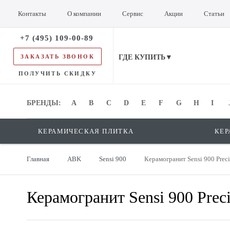
Контакты
О компании
Сервис
Акции
Статьи
+7 (495) 109-00-89
ЗАКАЗАТЬ ЗВОНОК
ГДЕ КУПИТЬ▼
ПОЛУЧИТЬ СКИДКУ
БРЕНДЫ:
БРЕНДЫ:
A
B
C
D
E
F
G
H
I
КЕРАМИЧЕСКАЯ ПЛИТКА
КЕР
Главная
ABK
Sensi 900
Керамогранит Sensi 900 Prec
Керамогранит Sensi 900 Prec