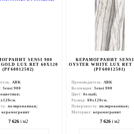
ОГРАНИТ SENSI 900
КЕРАМОГРАНИТ SENSI
GOLD LUX RET 60X120
OYSTER WHITE LUX RET 
(PF60012502)
(PF60012501)
итель:
ABK
Производитель:
ABK
я:
Sensi 900
Коллекция:
Sensi 900
ноцветная;
Цвет:
белый;
0x120см.
Размер:
60x120см.
сть:
полированная;
Поверхность:
полированная;
:
керамогранит
Материал:
керамогранит
7 626
i
м2
7 626
i
м2