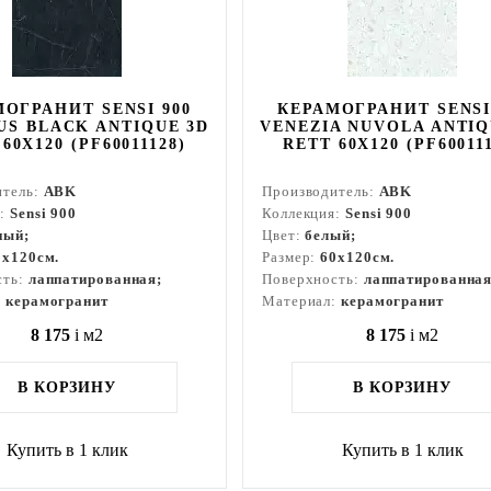
ОГРАНИТ SENSI 900
КЕРАМОГРАНИТ SENSI
US BLACK ANTIQUE 3D
VENEZIA NUVOLA ANTIQ
60X120 (PF60011128)
RETT 60X120 (PF60011
итель:
ABK
Производитель:
ABK
я:
Sensi 900
Коллекция:
Sensi 900
ный;
Цвет:
белый;
0x120см.
Размер:
60x120см.
сть:
лаппатированная;
Поверхность:
лаппатированная
:
керамогранит
Материал:
керамогранит
8 175
i
м2
8 175
i
м2
В КОРЗИНУ
В КОРЗИНУ
Купить в 1 клик
Купить в 1 клик