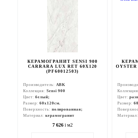
КЕРАМОГРАНИТ SENSI 900
КЕРАМ
CARRARA LUX RET 60X120
OYSTER 
(PF60012503)
Производитель:
ABK
Производ
Коллекция:
Sensi 900
Коллекци
Цвет:
белый;
Цвет:
раз
Размер:
60x120см.
Размер:
6
Поверхность:
полированная;
Поверхно
Материал:
керамогранит
Материал
7 626
i
м2