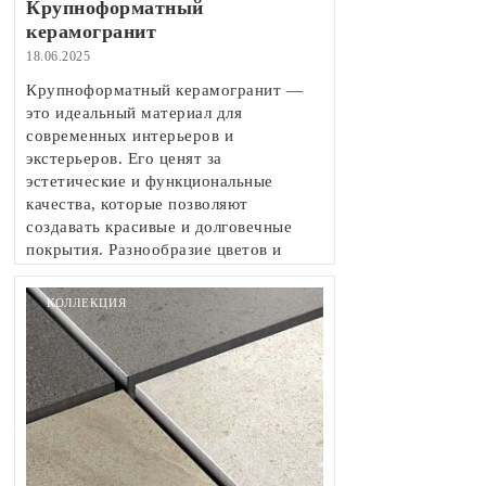
Крупноформатный
керамогранит
18.06.2025
Крупноформатный керамогранит —
это идеальный материал для
современных интерьеров и
экстерьеров. Его ценят за
эстетические и функциональные
качества, которые позволяют
создавать красивые и долговечные
покрытия. Разнообразие цветов и
текстур делает керамогранит
подходящим вариантом для разных
КОЛЛЕКЦИЯ
стилей оформления — от
минималистичных до классических.