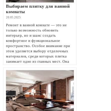
Выбираем плитку для ванной
комнаты
20.05.2025
Ремонт в ванной комнате — это не
только возможность обновить
интерьер, но и шанс создать
комфортное и функциональное
пространство. Особое внимание при
этом уделяется выбору отделочных
материалов, среди которых плитка
занимает одно из главных мест. Она
не только украшает помещение, но и
защищает его от влаги, делает уборку
КОЛЛЕКЦИЯ
максимально простой.