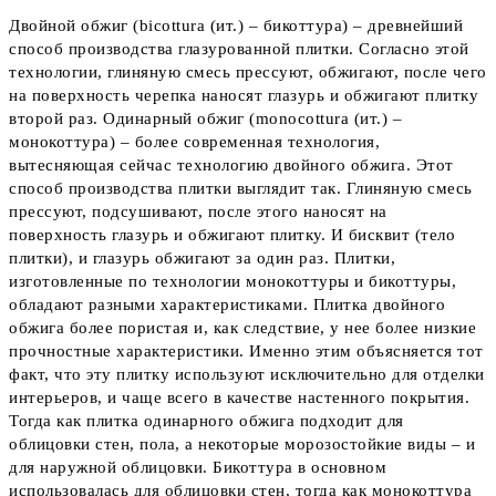
Двойной обжиг (bicottura (ит.) – бикоттура) – древнейший
способ производства глазурованной плитки. Согласно этой
технологии, глиняную смесь прессуют, обжигают, после чего
на поверхность черепка наносят глазурь и обжигают плитку
второй раз. Одинарный обжиг (monocottura (ит.) –
монокоттура) – более современная технология,
вытесняющая сейчас технологию двойного обжига. Этот
способ производства плитки выглядит так. Глиняную смесь
прессуют, подсушивают, после этого наносят на
поверхность глазурь и обжигают плитку. И бисквит (тело
плитки), и глазурь обжигают за один раз. Плитки,
изготовленные по технологии монокоттуры и бикоттуры,
обладают разными характеристиками. Плитка двойного
обжига более пористая и, как следствие, у нее более низкие
прочностные характеристики. Именно этим объясняется тот
факт, что эту плитку используют исключительно для отделки
интерьеров, и чаще всего в качестве настенного покрытия.
Тогда как плитка одинарного обжига подходит для
облицовки стен, пола, а некоторые морозостойкие виды – и
для наружной облицовки. Бикоттура в основном
использовалась для облицовки стен, тогда как монокоттура