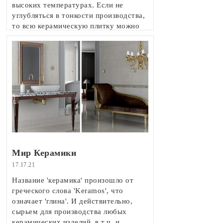
высоких температурах. Если не
углубляться в тонкости производства,
то всю керамическую плитку можно
разделить на несколько групп:
двухобжиговая, однообжиговая,
керамический гранит, клинкер и котто.
Мир Керамики
17.17.21
Название 'керамика' произошло от
греческого слова 'Keramos', что
означает 'глина'. И действительно,
сырьем для производства любых
керамических изделий, в т.ч. и