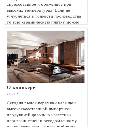
спрессованное и обоженное при
высоких температурах. Если не
углубляться в тонкости производства,
то всю керамическую плитку можно
разделить на несколько групп:
двухобжиговая, однообжиговая,
КОЛЛЕКЦИЯ
керамический гранит, клинкер и котто.
О клинкере
21.21.21
Сегодня рынок керамики насыщен
высококачественной импортной
продукцией довольно известных
производителей и осведомленному
покупателю есть из чего выбирать.