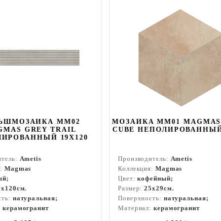
ЬШМОЗАИКА MM02
МОЗАИКА MM01 MAGMAS
GMAS GREY TRAIL
CUBE НЕПОЛИРОВАННЫЙ
ИРОВАННЫЙ 19X120
итель:
Ametis
Производитель:
Ametis
я:
Magmas
Коллекция:
Magmas
ый;
Цвет:
кофейный;
9x120см.
Размер:
25x29см.
сть:
натуральная;
Поверхность:
натуральная;
:
керамогранит
Материал:
керамогранит