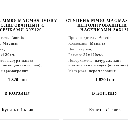
 MM00 MAGMAS IVORY
СТУПЕНЬ MM02 MAGMAS
ПОЛИРОВАННЫЙ С
НЕПОЛИРОВАННЫЙ
СЕЧКАМИ 30X120
НАСЕЧКАМИ 30X12
итель:
Ametis
Производитель:
Ametis
я:
Magmas
Коллекция:
Magmas
ый;
Цвет:
серый;
0x120см.
Размер:
30x120см.
сть:
натуральная;
Поверхность:
натуральная;
ользящая (антислип);
противоскользящая (антислип)
:
керамогранит
Материал:
керамогранит
1 820
i
шт
1 820
i
шт
В КОРЗИНУ
В КОРЗИНУ
Купить в 1 клик
Купить в 1 клик