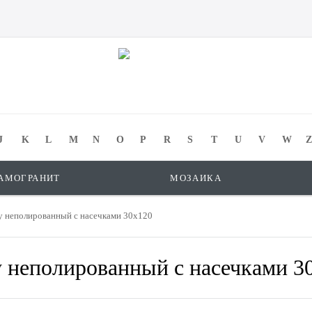
J
K
L
M
N
O
P
R
S
T
U
V
W
Z
АМОГРАНИТ
МОЗАИКА
 неполированный с насечками 30x120
неполированный с насечками 3