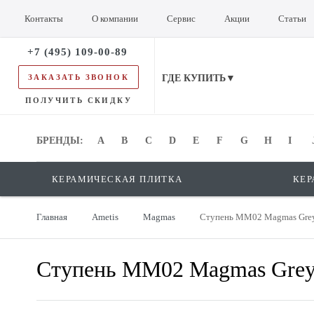
Контакты
О компании
Сервис
Акции
Статьи
+7 (495) 109-00-89
ЗАКАЗАТЬ ЗВОНОК
ГДЕ КУПИТЬ▼
ПОЛУЧИТЬ СКИДКУ
БРЕНДЫ:
БРЕНДЫ:
A
B
C
D
E
F
G
H
I
КЕРАМИЧЕСКАЯ ПЛИТКА
КЕР
Главная
Ametis
Magmas
Ступень MM02 Magmas Grey
Ступень MM02 Magmas Grey 