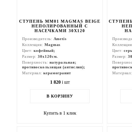
СТУПЕНЬ MM01 MAGMAS BEIGE
СТУПЕНЬ
НЕПОЛИРОВАННЫЙ С
НЕ
НАСЕЧКАМИ 30X120
НА
Производитель:
Ametis
Производ
Коллекция:
Magmas
Коллекци
Цвет:
кофейный;
Цвет:
сер
Размер:
30x120см.
Размер:
3
Поверхность:
натуральная;
Поверхно
противоскользящая (антислип);
противоск
Материал:
керамогранит
Материал
1 820
i
шт
В КОРЗИНУ
Купить в 1 клик