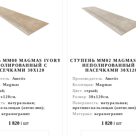
 MM00 MAGMAS IVORY
СТУПЕНЬ MM02 MAGMAS
ПОЛИРОВАННЫЙ С
НЕПОЛИРОВАННЫЙ
СЕЧКАМИ 30X120
НАСЕЧКАМИ 30X12
итель:
Ametis
Производитель:
Ametis
я:
Magmas
Коллекция:
Magmas
ый;
Цвет:
серый;
0x120см.
Размер:
30x120см.
сть:
натуральная;
Поверхность:
натуральная;
ользящая (антислип);
противоскользящая (антислип)
:
керамогранит
Материал:
керамогранит
1 820
i
шт
1 820
i
шт