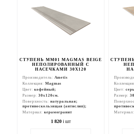
СТУПЕНЬ MM01 MAGMAS BEIGE
СТУПЕНЬ
НЕПОЛИРОВАННЫЙ С
НЕ
НАСЕЧКАМИ 30X120
НА
Производитель:
Ametis
Производ
Коллекция:
Magmas
Коллекци
Цвет:
кофейный;
Цвет:
сер
Размер:
30x120см.
Размер:
3
Поверхность:
натуральная;
Поверхно
противоскользящая (антислип);
противоск
Материал:
керамогранит
Материал
1 820
i
шт