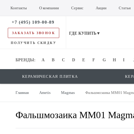
Контакты
О компании
Сервис
Акции
Статьи
+7 (495) 109-00-89
ЗАКАЗАТЬ ЗВОНОК
ГДЕ КУПИТЬ▼
ПОЛУЧИТЬ СКИДКУ
БРЕНДЫ:
БРЕНДЫ:
A
B
C
D
E
F
G
H
I
КЕРАМИЧЕСКАЯ ПЛИТКА
КЕР
Главная
Ametis
Magmas
Фальшмозаика MM01 Magmas
Фальшмозаика MM01 Magmas 