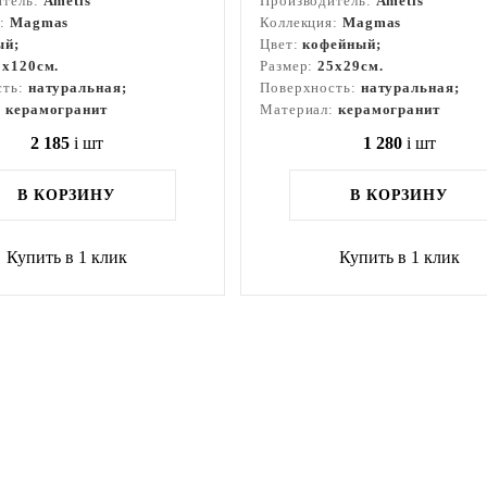
итель:
Ametis
Производитель:
Ametis
я:
Magmas
Коллекция:
Magmas
ый;
Цвет:
кофейный;
9x120см.
Размер:
25x29см.
сть:
натуральная;
Поверхность:
натуральная;
:
керамогранит
Материал:
керамогранит
2 185
i
шт
1 280
i
шт
В КОРЗИНУ
В КОРЗИНУ
Купить в 1 клик
Купить в 1 клик