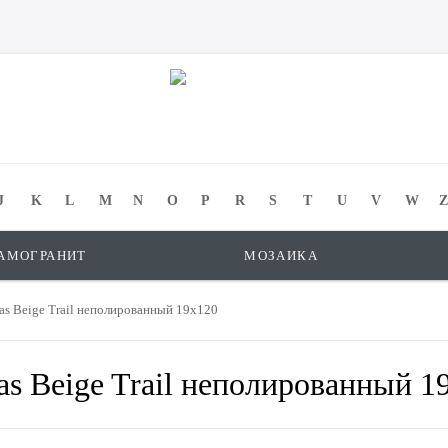
J
K
L
M
N
O
P
R
S
T
U
V
W
Z
АМОГРАНИТ
МОЗАИКА
 Beige Trail неполированный 19x120
Beige Trail неполированный 1