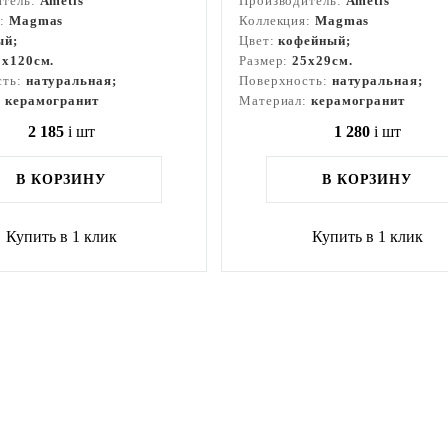
итель:
Ametis
Производитель:
Ametis
я:
Magmas
Коллекция:
Magmas
ый;
Цвет:
кофейный;
9x120см.
Размер:
25x29см.
сть:
натуральная;
Поверхность:
натуральная;
:
керамогранит
Материал:
керамогранит
2 185
i
шт
1 280
i
шт
В КОРЗИНУ
В КОРЗИНУ
Купить в 1 клик
Купить в 1 клик