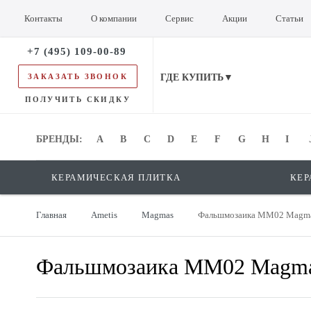
Контакты
О компании
Сервис
Акции
Статьи
+7 (495) 109-00-89
ЗАКАЗАТЬ ЗВОНОК
ГДЕ КУПИТЬ▼
ПОЛУЧИТЬ СКИДКУ
БРЕНДЫ:
БРЕНДЫ:
A
B
C
D
E
F
G
H
I
КЕРАМИЧЕСКАЯ ПЛИТКА
КЕР
Главная
Ametis
Magmas
Фальшмозаика MM02 Magmas
Фальшмозаика MM02 Magmas 