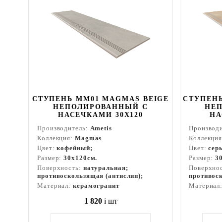
СТУПЕНЬ MM01 MAGMAS BEIGE
СТУПЕНЬ
НЕПОЛИРОВАННЫЙ С
НЕ
НАСЕЧКАМИ 30X120
НА
Производитель:
Ametis
Производ
Коллекция:
Magmas
Коллекци
Цвет:
кофейный;
Цвет:
сер
Размер:
30x120см.
Размер:
3
Поверхность:
натуральная;
Поверхно
противоскользящая (антислип);
противоск
Материал:
керамогранит
Материал
1 820
i
шт