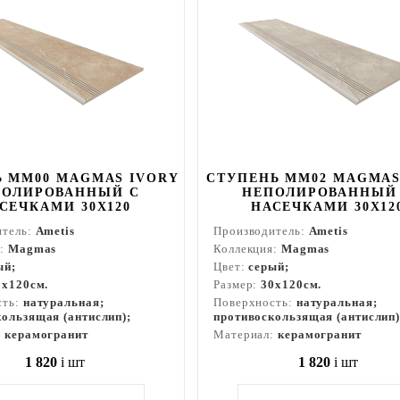
 MM00 MAGMAS IVORY
СТУПЕНЬ MM02 MAGMAS
ПОЛИРОВАННЫЙ С
НЕПОЛИРОВАННЫЙ
СЕЧКАМИ 30X120
НАСЕЧКАМИ 30X12
итель:
Ametis
Производитель:
Ametis
я:
Magmas
Коллекция:
Magmas
ый;
Цвет:
серый;
0x120см.
Размер:
30x120см.
сть:
натуральная;
Поверхность:
натуральная;
ользящая (антислип);
противоскользящая (антислип)
:
керамогранит
Материал:
керамогранит
1 820
i
шт
1 820
i
шт