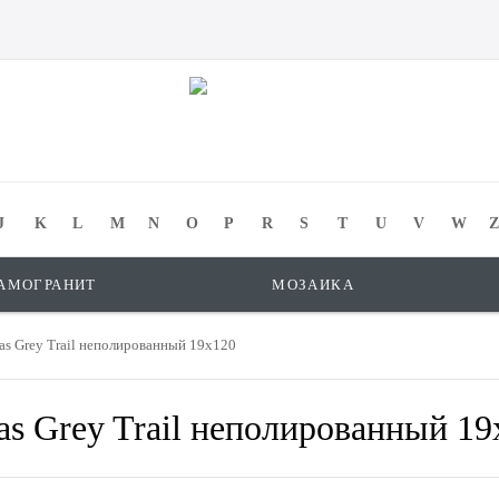
J
K
L
M
N
O
P
R
S
T
U
V
W
Z
АМОГРАНИТ
МОЗАИКА
 Grey Trail неполированный 19x120
Grey Trail неполированный 19