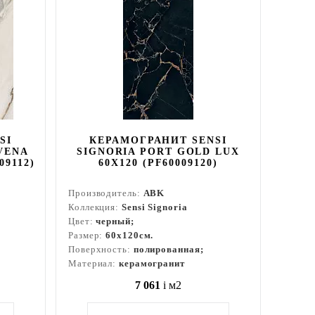
SI
КЕРАМОГРАНИТ SENSI
VENA
SIGNORIA PORT GOLD LUX
09112)
60X120 (PF60009120)
Производитель:
ABK
Коллекция:
Sensi Signoria
Цвет:
черный;
Размер:
60x120см.
Поверхность:
полированная;
Материал:
керамогранит
7 061
i
м2