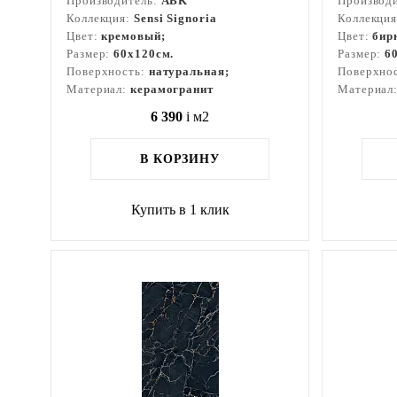
Производитель:
ABK
Производ
Коллекция:
Sensi Signoria
Коллекци
Цвет:
кремовый;
Цвет:
бир
Размер:
60x120см.
Размер:
6
Поверхность:
натуральная;
Поверхно
Материал:
керамогранит
Материал
6 390
i
м2
В КОРЗИНУ
Купить в 1 клик