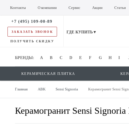
Контакты
О компании
Сервис
Акции
Статьи
+7 (495) 109-00-89
ЗАКАЗАТЬ ЗВОНОК
ГДЕ КУПИТЬ▼
ПОЛУЧИТЬ СКИДКУ
БРЕНДЫ:
БРЕНДЫ:
A
B
C
D
E
F
G
H
I
КЕРАМИЧЕСКАЯ ПЛИТКА
КЕР
Главная
ABK
Sensi Signoria
Керамогранит Sensi Sign
Керамогранит Sensi Signoria