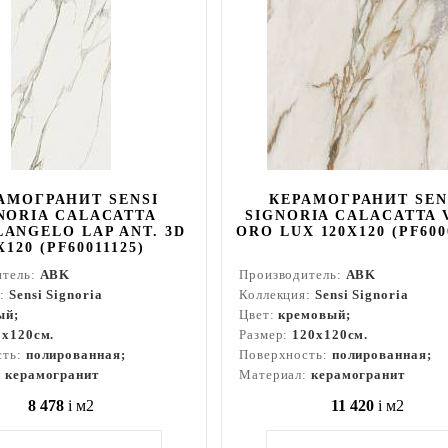
АМОГРАНИТ SENSI
КЕРАМОГРАНИТ SEN
NORIA CALACATTA
SIGNORIA CALACATTA 
ANGELO LAP ANT. 3D
ORO LUX 120X120 (PF600
X120 (PF60011125)
итель:
ABK
Производитель:
ABK
я:
Sensi Signoria
Коллекция:
Sensi Signoria
ый;
Цвет:
кремовый;
0x120см.
Размер:
120x120см.
сть:
полированная;
Поверхность:
полированная;
:
керамогранит
Материал:
керамогранит
8 478
i
м2
11 420
i
м2