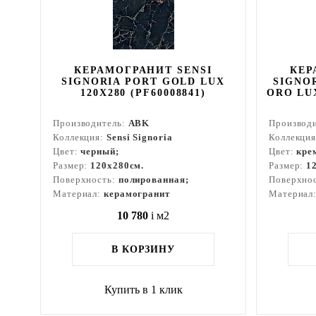
КЕРАМОГРАНИТ SENSI
КЕР
SIGNORIA PORT GOLD LUX
SIGNO
120X280 (PF60008841)
ORO LUX
Производитель:
ABK
Производ
Коллекция:
Sensi Signoria
Коллекци
Цвет:
черный;
Цвет:
кре
Размер:
120x280см.
Размер:
1
Поверхность:
полированная;
Поверхно
Материал:
керамогранит
Материал
10 780
i
м2
В КОРЗИНУ
Купить в 1 клик