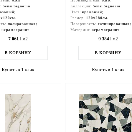
итель:
ABK
Производитель:
ABK
я:
Sensi Signoria
Коллекция:
Sensi Signoria
юзовый;
Цвет:
кремовый;
0x120см.
Размер:
120x280см.
сть:
полированная;
Поверхность:
сатинированная;
:
керамогранит
Материал:
керамогранит
7 061
i
м2
9 384
i
м2
В КОРЗИНУ
В КОРЗИНУ
Купить в 1 клик
Купить в 1 клик