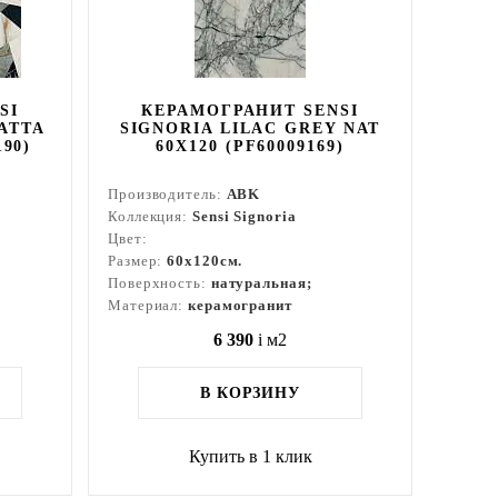
SI
КЕРАМОГРАНИТ SENSI
ATTA
SIGNORIA LILAC GREY NAT
190)
60X120 (PF60009169)
Производитель:
ABK
Коллекция:
Sensi Signoria
Цвет:
Размер:
60x120см.
Поверхность:
натуральная;
Материал:
керамогранит
6 390
i
м2
В КОРЗИНУ
Купить в 1 клик