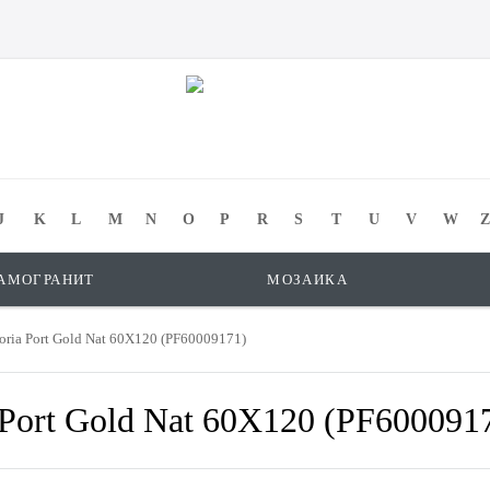
J
K
L
M
N
O
P
R
S
T
U
V
W
Z
АМОГРАНИТ
МОЗАИКА
oria Port Gold Nat 60X120 (PF60009171)
 Port Gold Nat 60X120 (PF600091