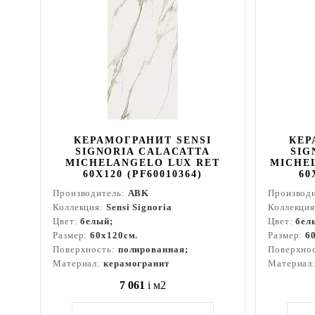
КЕРАМОГРАНИТ SENSI
КЕР
SIGNORIA CALACATTA
SIG
MICHELANGELO LUX RET
MICHEL
60X120 (PF60010364)
60
Производитель:
ABK
Производ
Коллекция:
Sensi Signoria
Коллекци
Цвет:
белый;
Цвет:
бел
Размер:
60x120см.
Размер:
6
Поверхность:
полированная;
Поверхно
Материал:
керамогранит
Материал
7 061
i
м2