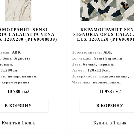
АМОГРАНИТ SENSI
КЕРАМОГРАНИТ SEN
RIA CALACATTA VENA
SIGNORIA OPUS CALAC
 120X280 (PF60008839)
LUX 120Х120 (PF60009
итель:
ABK
Производитель:
ABK
я:
Sensi Signoria
Коллекция:
Sensi Signoria
мовый;
Цвет:
белый; черный;
20x280см.
Размер:
120x120см.
сть:
полированная;
Поверхность:
полированная;
:
керамогранит
Материал:
керамогранит
10 780
i
м2
11 973
i
м2
В КОРЗИНУ
В КОРЗИНУ
Купить в 1 клик
Купить в 1 клик