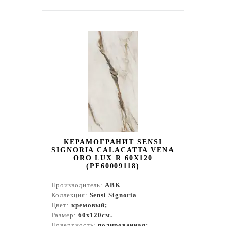
КЕРАМОГРАНИТ SENSI
SIGNORIA CALACATTA VENA
ORO LUX R 60X120
(PF60009118)
Производитель:
ABK
Коллекция:
Sensi Signoria
Цвет:
кремовый;
Размер:
60x120см.
Поверхность:
полированная;