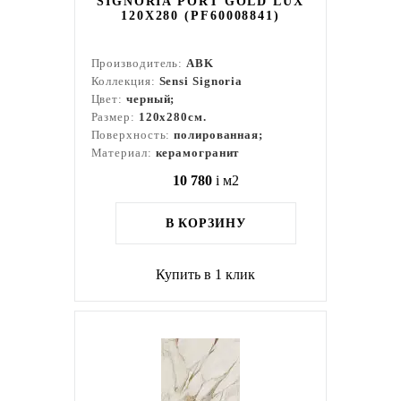
SIGNORIA PORT GOLD LUX
120X280 (PF60008841)
Производитель:
ABK
Коллекция:
Sensi Signoria
Цвет:
черный;
Размер:
120x280см.
Поверхность:
полированная;
Материал:
керамогранит
10 780
i
м2
В КОРЗИНУ
Купить в 1 клик