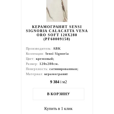
КЕРАМОГРАНИТ SENSI
SIGNORIA CALACATTA VENA
ORO SOFT 120X280
(PF60009158)
Производитель:
ABK
Коллекция:
Sensi Signoria
Цвет:
кремовый;
Размер:
120x280см.
Поверхность:
сатинированная;
Материал:
керамогранит
9 384
i
м2
В КОРЗИНУ
Купить в 1 клик