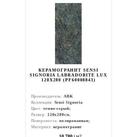
КЕРАМОГРАНИТ SENSI
SIGNORIA LABRADORITE LUX
120X280 (PF60008843)
Производитель:
ABK
Коллекция:
Sensi Signoria
Цвет:
темно-серый;
Размер:
120x280см.
Поверхность:
полированная;
Материал:
керамогранит
10 780
i
м2