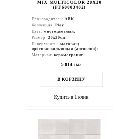
MIX MULTICOLOR 20X20
(PF60003482)
Производитель:
ABK
Коллекция:
Play
Цвет:
многоцветный;
Размер:
20x20см.
Поверхность:
матовая;
противоскользящая (антислип);
Материал:
керамогранит
5 814
i
м2
В КОРЗИНУ
Купить в 1 клик