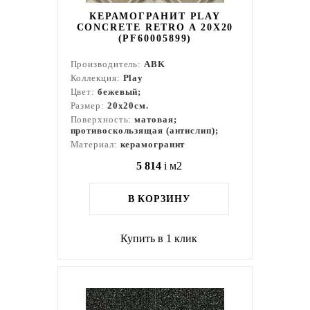
КЕРАМОГРАНИТ PLAY
CONCRETE RETRO A 20X20
(PF60005899)
Производитель:
ABK
Коллекция:
Play
Цвет:
бежевый;
Размер:
20x20см.
Поверхность:
матовая;
противоскользящая (антислип);
Материал:
керамогранит
5 814
i
м2
В КОРЗИНУ
Купить в 1 клик