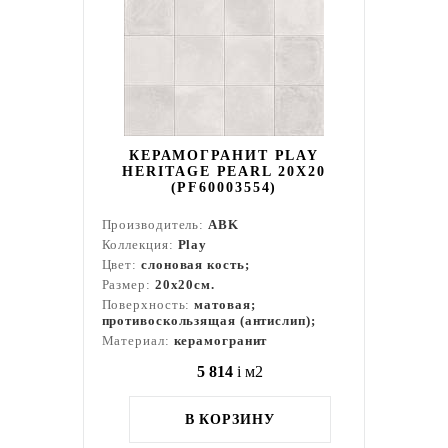
КЕРАМОГРАНИТ PLAY
HERITAGE PEARL 20X20
(PF60003554)
Производитель:
ABK
Коллекция:
Play
Цвет:
слоновая кость;
Размер:
20x20см.
Поверхность:
матовая;
противоскользящая (антислип);
Материал:
керамогранит
5 814
i
м2
В КОРЗИНУ