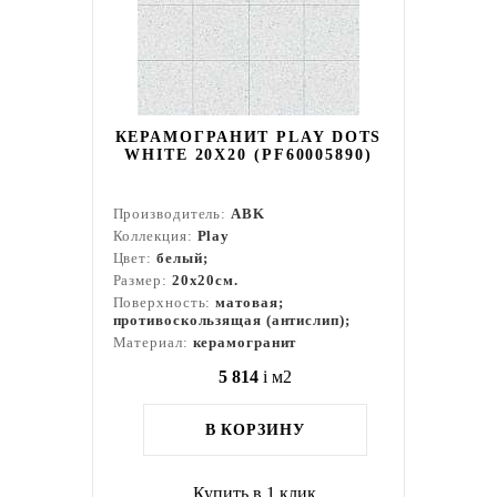
КЕРАМОГРАНИТ PLAY DOTS
WHITE 20Х20 (PF60005890)
Производитель:
ABK
Коллекция:
Play
Цвет:
белый;
Размер:
20x20см.
Поверхность:
матовая;
противоскользящая (антислип);
Материал:
керамогранит
5 814
i
м2
В КОРЗИНУ
Купить в 1 клик