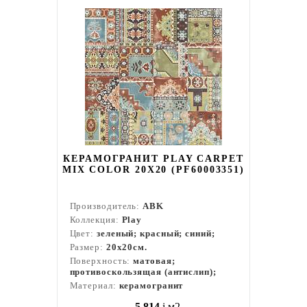
КЕРАМОГРАНИТ PLAY CARPET
MIX COLOR 20X20 (PF60003351)
Производитель:
ABK
Коллекция:
Play
Цвет:
зеленый; красный; синий;
Размер:
20x20см.
Поверхность:
матовая;
противоскользящая (антислип);
Материал:
керамогранит
5 814
i
м2