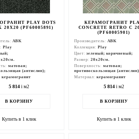
ОГРАНИТ PLAY DOTS
КЕРАМОГРАНИТ PL
 20X20 (PF60005891)
CONCRETE RETRO C 2
(PF60005901)
итель:
ABK
Производитель:
ABK
я:
Play
Коллекция:
Play
ный;
Цвет:
зеленый; коричневый;
0x20см.
Размер:
20x20см.
сть:
матовая;
Поверхность:
матовая;
ользящая (антислип);
противоскользящая (антислип)
:
керамогранит
Материал:
керамогранит
5 814
i
м2
5 814
i
м2
В КОРЗИНУ
В КОРЗИНУ
Купить в 1 клик
Купить в 1 клик