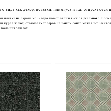
го вида как декор, вставки, плинтуса и т.д. отпускаются 
ой плитки на экране монитора может отличаться от реального. Весь
ями курса валют, стоимость товаров на нашем сайте может незначит
 больших заказах.