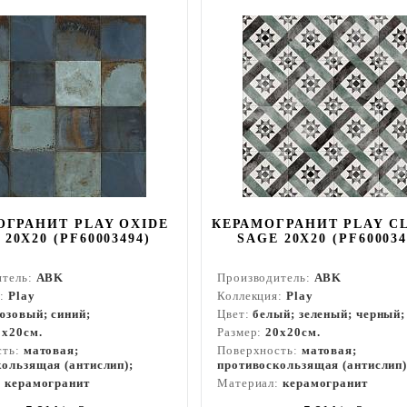
ОГРАНИТ PLAY OXIDE
КЕРАМОГРАНИТ PLAY CL
 20X20 (PF60003494)
SAGE 20X20 (PF600034
итель:
ABK
Производитель:
ABK
я:
Play
Коллекция:
Play
юзовый; синий;
Цвет:
белый; зеленый; черный;
0x20см.
Размер:
20x20см.
сть:
матовая;
Поверхность:
матовая;
ользящая (антислип);
противоскользящая (антислип)
:
керамогранит
Материал:
керамогранит