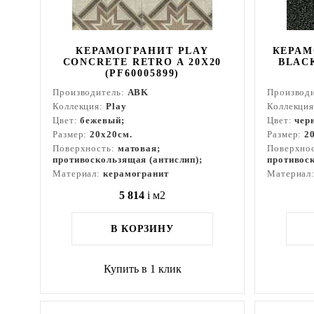
КЕРАМОГРАНИТ PLAY
КЕРАМ
CONCRETE RETRO A 20X20
BLACK
(PF60005899)
Производитель:
ABK
Производ
Коллекция:
Play
Коллекци
Цвет:
бежевый;
Цвет:
чер
Размер:
20x20см.
Размер:
2
Поверхность:
матовая;
Поверхно
противоскользящая (антислип);
противоск
Материал:
керамогранит
Материал
5 814
i
м2
В КОРЗИНУ
Купить в 1 клик