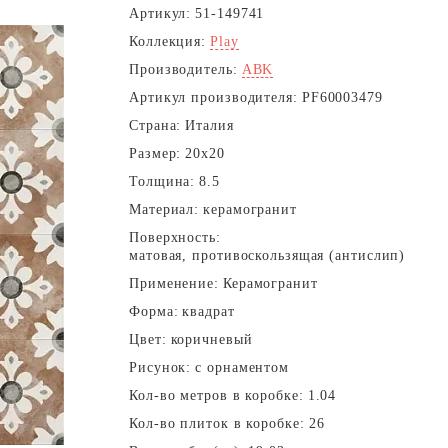
Артикул:
51-149741
Коллекция:
Play
Производитель:
ABK
Артикул производителя:
PF60003479
Страна:
Италия
Размер:
20x20
Толщина:
8.5
Материал:
керамогранит
Поверхность:
матовая, противоскользящая (антислип)
Применение:
Керамогранит
Форма:
квадрат
Цвет:
коричневый
Рисунок:
с орнаментом
Кол-во метров в коробке:
1.04
Кол-во плиток в коробке:
26