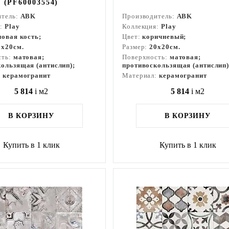
(PF60003554)
итель:
ABK
Производитель:
ABK
я:
Play
Коллекция:
Play
новая кость;
Цвет:
коричневый;
0x20см.
Размер:
20x20см.
сть:
матовая;
Поверхность:
матовая;
ользящая (антислип);
противоскользящая (антислип)
:
керамогранит
Материал:
керамогранит
5 814
i
м2
5 814
i
м2
В КОРЗИНУ
В КОРЗИНУ
Купить в 1 клик
Купить в 1 клик