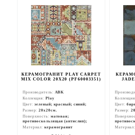
КЕРАМОГРАНИТ PLAY CARPET
КЕРАМ
MIX COLOR 20X20 (PF60003351)
JADE
Производитель:
ABK
Производ
Коллекция:
Play
Коллекци
Цвет:
зеленый; красный; синий;
Цвет:
бир
Размер:
20x20см.
Размер:
2
Поверхность:
матовая;
Поверхно
противоскользящая (антислип);
противоск
Материал:
керамогранит
Материал