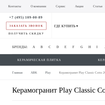
Контакты
О компании
Сервис
Акции
Статьи
+7 (495) 109-00-89
ЗАКАЗАТЬ ЗВОНОК
ГДЕ КУПИТЬ▼
ПОЛУЧИТЬ СКИДКУ
БРЕНДЫ:
БРЕНДЫ:
A
B
C
D
E
F
G
H
I
КЕРАМИЧЕСКАЯ ПЛИТКА
КЕР
Главная
ABK
Play
Керамогранит Play Classic Cotto 
Керамогранит Play Classic C