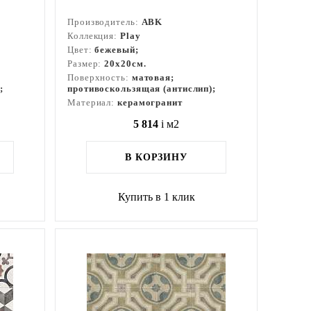
Производитель:
ABK
Коллекция:
Play
Цвет:
бежевый;
Размер:
20x20см.
Поверхность:
матовая;
;
противоскользящая (антислип);
Материал:
керамогранит
5 814
i
м2
В КОРЗИНУ
Купить в 1 клик