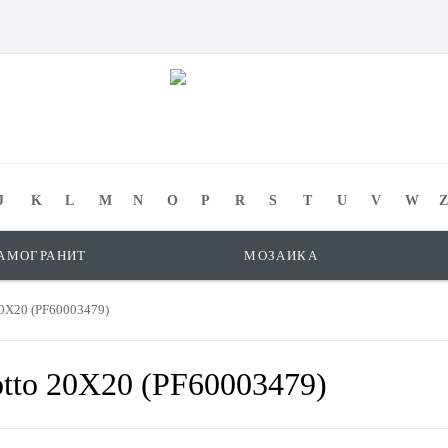
J
K
L
M
N
O
P
R
S
T
U
V
W
Z
АМОГРАНИТ
МОЗАИКА
20X20 (PF60003479)
otto 20X20 (PF60003479)