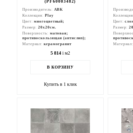
(PF60003482)
Производитель:
ABK
Производ
Коллекция:
Play
Коллекци
Цвет:
многоцветный;
Цвет:
сло
Размер:
20x20см.
Размер:
2
Поверхность:
матовая;
Поверхно
противоскользящая (антислип);
противоск
Материал:
керамогранит
Материал
5 814
i
м2
В КОРЗИНУ
Купить в 1 клик