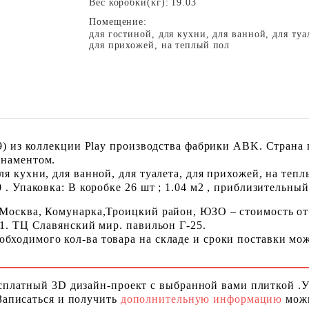
Вес коробки(кг):
19.03
Помещение:
для гостиной, для кухни, для ванной, для туа
для прихожей, на теплый пол
79) из коллекции Play производства фабрики ABK. Страна
рнаментом.
я кухни, для ванной, для туалета, для прихожей, на тепл
. Упаковка: В коробке 26 шт ; 1.04 м2 , приблизительный 
 Москва, Комунарка,Троицкий район, ЮЗО – стоимость от
 1. ТЦ Славянский мир. павильон Г-25.
ходимого кол-ва товара на складе и сроки поставки можн
сплатный 3D дизайн-проект с выбранной вами плиткой .
Записаться и получить
дополнительную информацию
можн