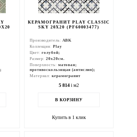
AY
КЕРАМОГРАНИТ PLAY CLASSIC
0X20
SKY 20X20 (PF60003477)
Производитель:
ABK
Коллекция:
Play
Цвет:
голубой;
Размер:
20x20см.
Поверхность:
матовая;
;
противоскользящая (антислип);
Материал:
керамогранит
5 814
i
м2
В КОРЗИНУ
Купить в 1 клик