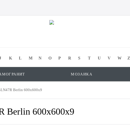
J
K
L
M
N
O
P
R
S
T
U
V
W
Z
АМОГРАНИТ
МОЗАИКА
LN47R Berlin 600x600x9
 Berlin 600x600x9