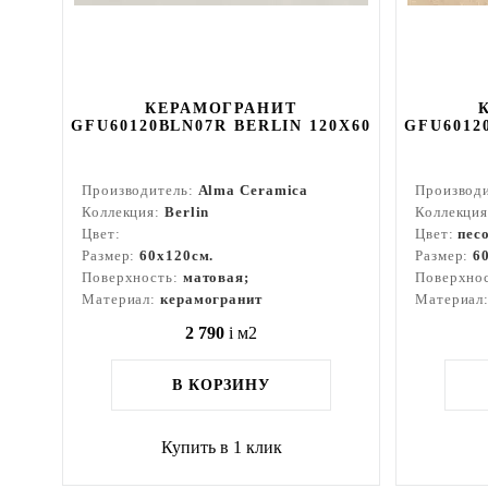
КЕРАМОГРАНИТ
GFU60120BLN07R BERLIN 120X60
GFU6012
Производитель:
Alma Ceramica
Производ
Коллекция:
Berlin
Коллекци
Цвет:
Цвет:
пес
Размер:
60x120см.
Размер:
6
Поверхность:
матовая;
Поверхно
Материал:
керамогранит
Материал
2 790
i
м2
В КОРЗИНУ
Купить в 1 клик