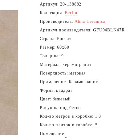
Артикул:
20-138882
Коллекция:
Berlin
Производитель:
Alma Ceramica
Артикул производителя:
GFU04BLN47R
Страна:
Россия
Размер:
60x60
Толщина:
9
Материал:
керамогранит
Поверхность:
матовая
Применение:
Керамогранит
Форма:
квадрат
Цвет:
бежевый
Рисунок:
под бетон
Кол-во метров в коробке:
1.8
Кол-во плиток в коробке:
5
Помещение: