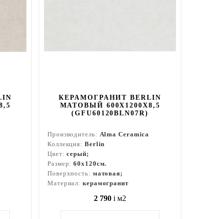
LIN
КЕРАМОГРАНИТ BERLIN
8,5
МАТОВЫЙ 600X1200X8,5
(GFU60120BLN07R)
Производитель:
Alma Ceramica
Коллекция:
Berlin
Цвет:
серый;
Размер:
60x120см.
Поверхность:
матовая;
Материал:
керамогранит
2 790
i
м2