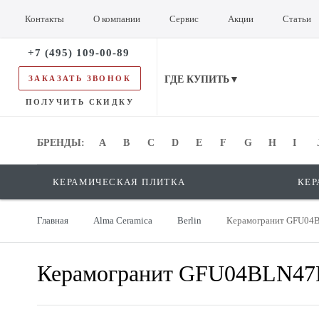
Контакты
О компании
Сервис
Акции
Статьи
+7 (495) 109-00-89
ЗАКАЗАТЬ ЗВОНОК
ГДЕ КУПИТЬ▼
ПОЛУЧИТЬ СКИДКУ
БРЕНДЫ:
БРЕНДЫ:
A
B
C
D
E
F
G
H
I
КЕРАМИЧЕСКАЯ ПЛИТКА
КЕР
Главная
Alma Ceramica
Berlin
Керамогранит GFU04B
Керамогранит GFU04BLN47R