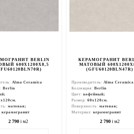
АМОГРАНИТ BERLIN
КЕРАМОГРАНИТ BER
ВЫЙ 600X1200X8,5
МАТОВЫЙ 600X1200X
GFU60120BLN70R)
(GFU60120BLN47R)
итель:
Alma Ceramica
Производитель:
Alma Ceramica
я:
Berlin
Коллекция:
Berlin
ый;
Цвет:
кофейный;
0x120см.
Размер:
60x120см.
сть:
матовая;
Поверхность:
матовая;
:
керамогранит
Материал:
керамогранит
2 790
i
м2
2 790
i
м2