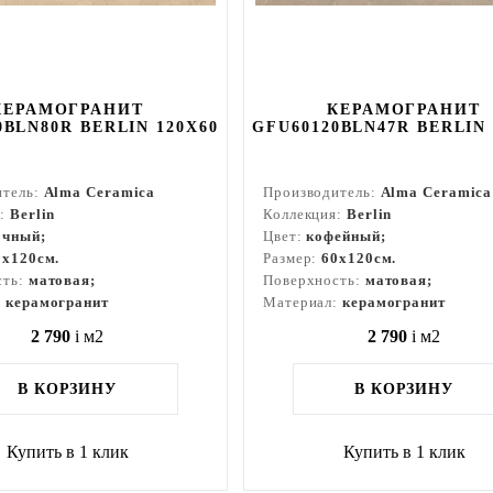
КЕРАМОГРАНИТ
КЕРАМОГРАНИТ
0BLN80R BERLIN 120X60
GFU60120BLN47R BERLIN 
итель:
Alma Ceramica
Производитель:
Alma Ceramica
я:
Berlin
Коллекция:
Berlin
очный;
Цвет:
кофейный;
0x120см.
Размер:
60x120см.
сть:
матовая;
Поверхность:
матовая;
:
керамогранит
Материал:
керамогранит
2 790
i
м2
2 790
i
м2
В КОРЗИНУ
В КОРЗИНУ
Купить в 1 клик
Купить в 1 клик