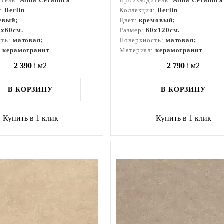
итель:
Alma Ceramica
Производитель:
Alma Ceramica
я:
Berlin
Коллекция:
Berlin
евый;
Цвет:
кремовый;
0x60см.
Размер:
60x120см.
сть:
матовая;
Поверхность:
матовая;
:
керамогранит
Материал:
керамогранит
2 390
i
м2
2 790
i
м2
В КОРЗИНУ
В КОРЗИНУ
Купить в 1 клик
Купить в 1 клик