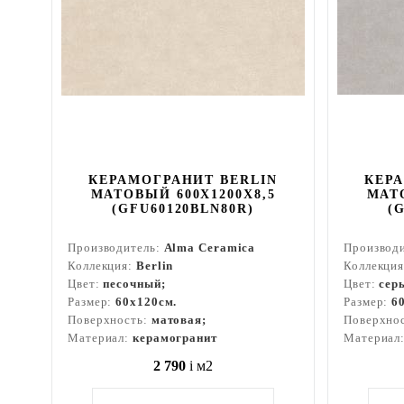
КЕРАМОГРАНИТ BERLIN
КЕР
МАТОВЫЙ 600X1200X8,5
МАТО
(GFU60120BLN80R)
(
Производитель:
Alma Ceramica
Производ
Коллекция:
Berlin
Коллекци
Цвет:
песочный;
Цвет:
сер
Размер:
60x120см.
Размер:
6
Поверхность:
матовая;
Поверхно
Материал:
керамогранит
Материал
2 790
i
м2