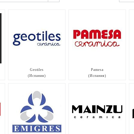
Geotiles
Pamesa
(Испания)
(Испания)