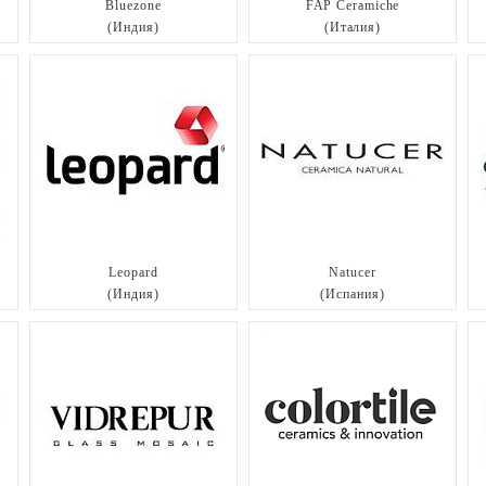
Bluezone
FAP Ceramiche
(Индия)
(Италия)
Leopard
Natucer
(Индия)
(Испания)