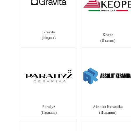
Gravita
Keope
(Индия)
(Италия)
Paradyz
Absolut Keramika
(Польша)
(Испания)