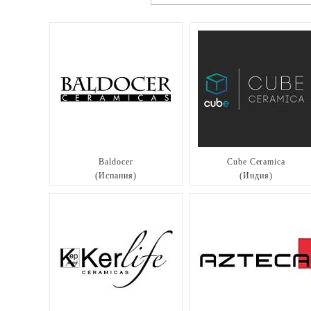
Baldocer
Cube Ceramica
(Испания)
(Индия)