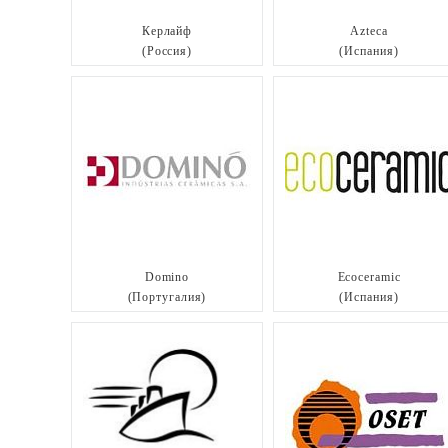
Керлайф
Azteca
(Россия)
(Испания)
Domino
Ecoceramic
(Португалия)
(Испания)