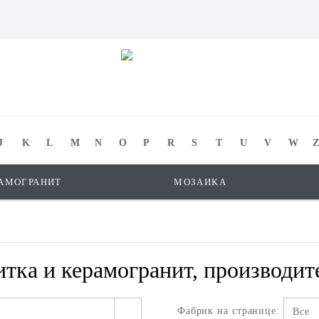
J
K
L
M
N
O
P
R
S
T
U
V
W
Z
АМОГРАНИТ
МОЗАИКА
тка и керамогранит, производите
Фабрик на странице:
Все