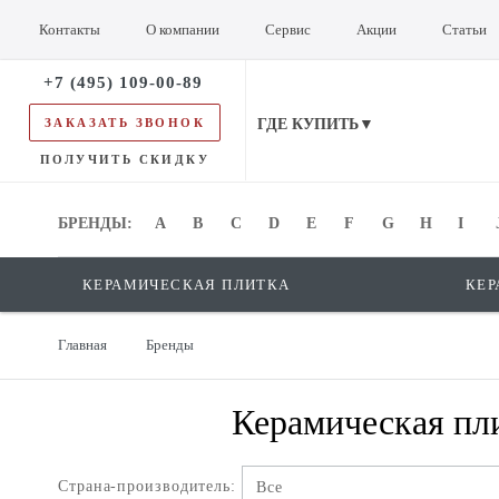
Контакты
О компании
Сервис
Акции
Статьи
+7 (495) 109-00-89
ЗАКАЗАТЬ ЗВОНОК
ГДЕ КУПИТЬ▼
ПОЛУЧИТЬ СКИДКУ
БРЕНДЫ:
БРЕНДЫ:
A
B
C
D
E
F
G
H
I
КЕРАМИЧЕСКАЯ ПЛИТКА
КЕР
Главная
Бренды
Керамическая пли
Страна-производитель:
Все