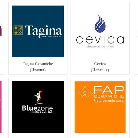
Tagina Ceramiche
Cevica
(Италия)
(Испания)