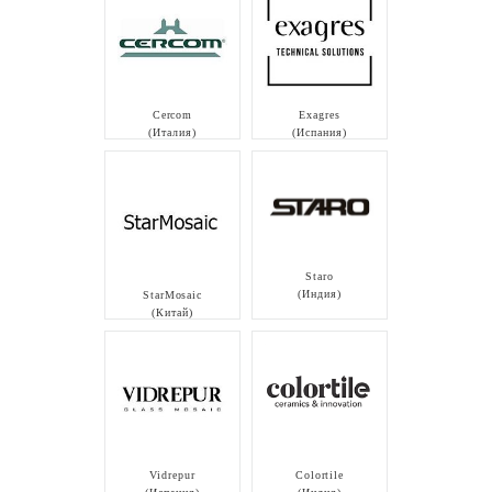
Cercom
Exagres
(Италия)
(Испания)
Staro
(Индия)
StarMosaic
(Китай)
Vidrepur
Colortile