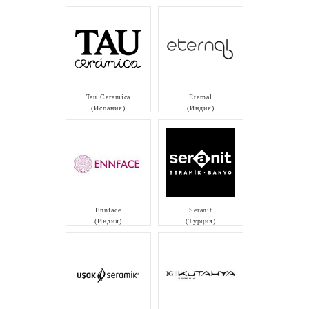
Tau Ceramica
Eternal
(Испания)
(Индия)
Ennface
Seranit
(Индия)
(Турция)