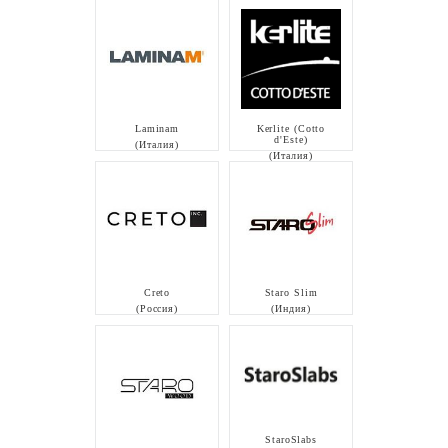
Laminam
Kerlite (Cotto
d'Este)
(Италия)
(Италия)
Creto
Staro Slim
(Россия)
(Индия)
StaroSlabs